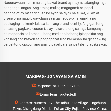
Nauunawaan namin na ang bawat brand ay may natatanging mga
pangangailangan. Ang aming muling magagamit na papel
pangbalot ay maaaring i-tailor ayon sa tiyak na sukat, kulay, at
disenyo, na nagbibigay-daan sa mga negosyo na lumikha ng
packaging na kumikilala sa kanilang brand identity. Ang ganitong
antas ng pagkaka-customize ay nakatutulong sa mga kumpanya
na mapansin sa kompetitibong merkado habang ipinapakita ang
kanilang dedikasyon sa pagpapanatili ng kalikasan, na ginagawing
perpektong opsyon ang aming papel para sa iba't ibang aplikasyon.
MAKIPAG-UGNAYAN SA AMIN
Telepono:
+86-13860987108
E-mail:
[email protected]
Address: Numero 987, The Taihu Lake Village, Lingchuan
Town, Chengxiang District, Putian City, Fujian Province, China.