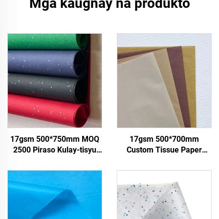
Mga kaugnay na produkto
17gsm 500*750mm MOQ
17gsm 500*700mm
2500 Piraso Kulay-tisyu
Custom Tissue Paper
Pabrika Nagbabaligya ng
Tsino Pabrika May Kulay
Tisyu ng Mataas na
na Papel para sa
Kalidad na Pagkain Regalo
Packaging
Presente sa Pakikipasko
Pakikipagtalastasan ng
Regalo damit Kalakal
Tissue Paper