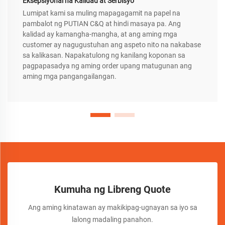
Eksepsiyonal na Kalidad at Serbisyo
Lumipat kami sa muling mapagagamit na papel na
pambalot ng PUTIAN C&Q at hindi masaya pa. Ang
kalidad ay kamangha-mangha, at ang aming mga
customer ay nagugustuhan ang aspeto nito na nakabase
sa kalikasan. Napakatulong ng kanilang koponan sa
pagpapasadya ng aming order upang matugunan ang
aming mga pangangailangan.
Kumuha ng Libreng Quote
Ang aming kinatawan ay makikipag-ugnayan sa iyo sa
lalong madaling panahon.