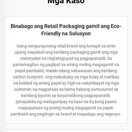
Mga Kaso
Binabago ang Retail Packaging gamit ang Eco-
Friendly na Solusyon
Isang nangungunang retail brand ang lumapit sa amin
upang mapabuti ang kanilang packaging gamit ang mga
materyales na nagtataguyod ng pagpapanatili. Sa
pamamagitan ng paglipat sa aming muling magagamit na
papel-pambalot, malaki nilang nabawasan ang kanilang
carbon footprint. Ang makukulay na mga kulay at matibay
na kalidad ng aming papel ay higit na nakahikayat ng mga
customer, na nagpataas sa benta habang sumusunod sa
kanilang layunin sa korporatibong pagpapanatili.
Ipinapakita ng matagumpay na kaso na ito kung paano
maipapataas ng aming muling magagamit na papel-
pambalot ang pagtingin sa brand at mapalago ang negosyo.