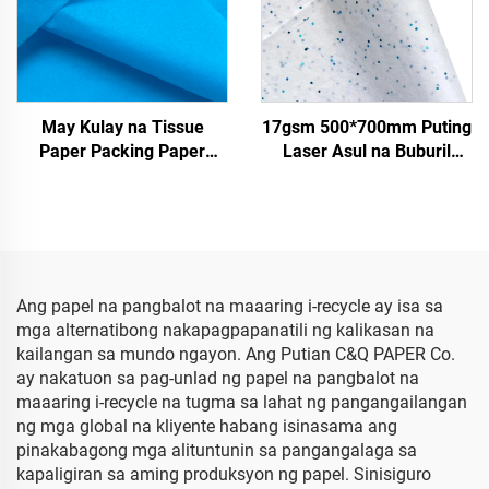
May Kulay na Tissue
17gsm 500*700mm Puting
Paper Packing Paper
Laser Asul na Buburil
Wrapping Paper para sa
Kulay na Papel Palamuti
17gsm
Balot ng Packaging
Mataas na Kalidad na
Tisyu ng Kulay
Ang papel na pangbalot na maaaring i-recycle ay isa sa
mga alternatibong nakapagpapanatili ng kalikasan na
kailangan sa mundo ngayon. Ang Putian C&Q PAPER Co.
ay nakatuon sa pag-unlad ng papel na pangbalot na
maaaring i-recycle na tugma sa lahat ng pangangailangan
ng mga global na kliyente habang isinasama ang
pinakabagong mga alituntunin sa pangangalaga sa
kapaligiran sa aming produksyon ng papel. Sinisiguro