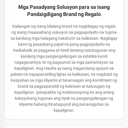
Mga Pasadyang Solusyon para sa isang
Pandaigdigang Brand ng Regalo
Kailangan ng isang kilalang brand na nagbibigay ng regalo
ng isang maaasahang solusyon sa pagpapolyeto na tugma
sa kanilang mga halagang nakatuon sa kalikasan. Nagbigay
kami ng pasadyang papel na pang-pagpapolyeto na
maibabalik sa paggawa at hindi lamang natutugunan ang
kanilang mga pangangailangan sa estetika kundi
nagagarantiya rin ng pagsunod sa mga pamantayan sa
kapaligiran. Ang resulta ay isang magandang opsyon sa
pakete na napapanatiling ligtas sa kalikasan, na nagdulot ng
kasiyahan sa mga kliyente at binansagan ang komitment ng
brand sa pagpapanatili ng kalinisan at kalusugan ng
kapaligiran. Ipinapakita ng kolaborasyong ito ang aming
kakayahang tugunan ang tiyak na pangangailangan ng
kliyente habang itinataguyod ang pananagutan sa
kapaligiran.