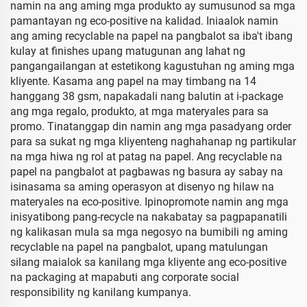
namin na ang aming mga produkto ay sumusunod sa mga
pamantayan ng eco-positive na kalidad. Iniaalok namin
ang aming recyclable na papel na pangbalot sa iba't ibang
kulay at finishes upang matugunan ang lahat ng
pangangailangan at estetikong kagustuhan ng aming mga
kliyente. Kasama ang papel na may timbang na 14
hanggang 38 gsm, napakadali nang balutin at i-package
ang mga regalo, produkto, at mga materyales para sa
promo. Tinatanggap din namin ang mga pasadyang order
para sa sukat ng mga kliyenteng naghahanap ng partikular
na mga hiwa ng rol at patag na papel. Ang recyclable na
papel na pangbalot at pagbawas ng basura ay sabay na
isinasama sa aming operasyon at disenyo ng hilaw na
materyales na eco-positive. Ipinopromote namin ang mga
inisyatibong pang-recycle na nakabatay sa pagpapanatili
ng kalikasan mula sa mga negosyo na bumibili ng aming
recyclable na papel na pangbalot, upang matulungan
silang maialok sa kanilang mga kliyente ang eco-positive
na packaging at mapabuti ang corporate social
responsibility ng kanilang kumpanya.