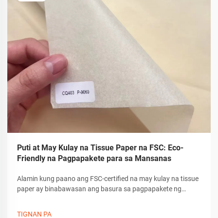
Puti at May Kulay na Tissue Paper na FSC: Eco-
Friendly na Pagpapakete para sa Mansanas
Alamin kung paano ang FSC-certified na may kulay na tissue
paper ay binabawasan ang basura sa pagpapakete ng
mansanas ng 40% habang pinapataas ang sariwa at
katapatan sa brand. Matuto kung bakit 83% ng mga exporter
TIGNAN PA