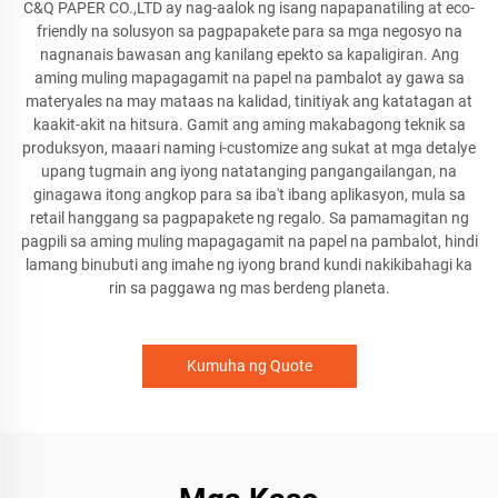
C&Q PAPER CO.,LTD ay nag-aalok ng isang napapanatiling at eco-
friendly na solusyon sa pagpapakete para sa mga negosyo na
nagnanais bawasan ang kanilang epekto sa kapaligiran. Ang
aming muling mapagagamit na papel na pambalot ay gawa sa
materyales na may mataas na kalidad, tinitiyak ang katatagan at
kaakit-akit na hitsura. Gamit ang aming makabagong teknik sa
produksyon, maaari naming i-customize ang sukat at mga detalye
upang tugmain ang iyong natatanging pangangailangan, na
ginagawa itong angkop para sa iba't ibang aplikasyon, mula sa
retail hanggang sa pagpapakete ng regalo. Sa pamamagitan ng
pagpili sa aming muling mapagagamit na papel na pambalot, hindi
lamang binubuti ang imahe ng iyong brand kundi nakikibahagi ka
rin sa paggawa ng mas berdeng planeta.
Kumuha ng Quote