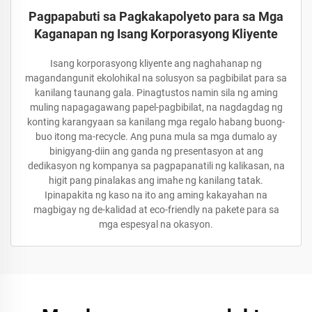
Pagpapabuti sa Pagkakapolyeto para sa Mga
Kaganapan ng Isang Korporasyong Kliyente
Isang korporasyong kliyente ang naghahanap ng
magandangunit ekolohikal na solusyon sa pagbibilat para sa
kanilang taunang gala. Pinagtustos namin sila ng aming
muling napagagawang papel-pagbibilat, na nagdagdag ng
konting karangyaan sa kanilang mga regalo habang buong-
buo itong ma-recycle. Ang puna mula sa mga dumalo ay
binigyang-diin ang ganda ng presentasyon at ang
dedikasyon ng kompanya sa pagpapanatili ng kalikasan, na
higit pang pinalakas ang imahe ng kanilang tatak.
Ipinapakita ng kaso na ito ang aming kakayahan na
magbigay ng de-kalidad at eco-friendly na pakete para sa
mga espesyal na okasyon.