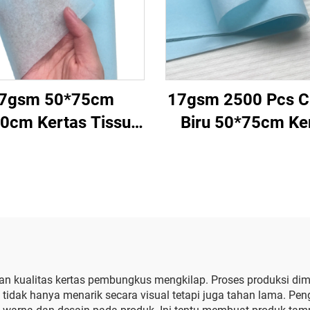
7gsm 50*75cm
17gsm 2500 Pcs 
0cm Kertas Tissue
Biru 50*75cm Ke
na Pabrik Grosir
Tisu Warna Polos 
as untuk Packaging
Kertas Custo
rtas Tissue Batu
Langsung dari Pa
Permata
Kemasan Makanan
Pakaian Kaos Se
kualitas kertas pembungkus mengkilap. Proses produksi dimul
dak hanya menarik secara visual tetapi juga tahan lama. Peng