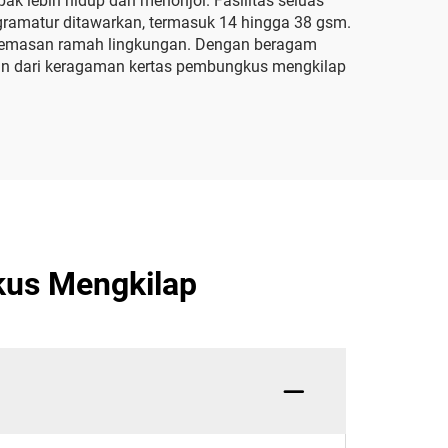
 lebih hidup dan menonjol. Fasilitas seluas
i gramatur ditawarkan, termasuk 14 hingga 38 gsm.
s kemasan ramah lingkungan. Dengan beragam
gan dari keragaman kertas pembungkus mengkilap
us Mengkilap