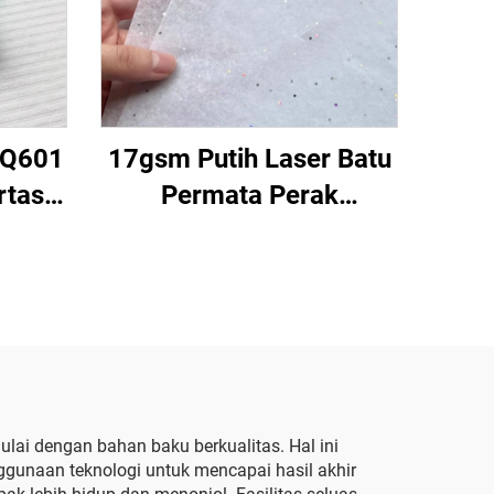
CQ601
17gsm Putih Laser Batu
rtas
Permata Perak
Pabrik
500*700mm Kertas
m
Warna Pabrik Grosir
brik
Kertas Tisu Berkualitas
 Buah
Tinggi Berwarna
patu
ai dengan bahan baku berkualitas. Hal ini
gunaan teknologi untuk mencapai hasil akhir