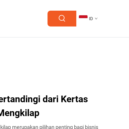
ID
rtandingi dari Kertas
engkilap
lap merupakan pilihan penting bagi bisnis