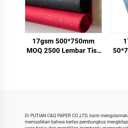
17gsm 500*750mm
1
MOQ 2500 Lembar Tisu
50*7
Warna Berkualitas Tinggi
War
untuk Kemasan Hadiah
Kert
Makanan, Grosir Pabrik
Ke
Kertas Pembungkus
Di PUTIAN C&Q PAPER CO.,LTD, kami mengutamakan 
memastikan bahwa kertas pembungkus mengkilap ti