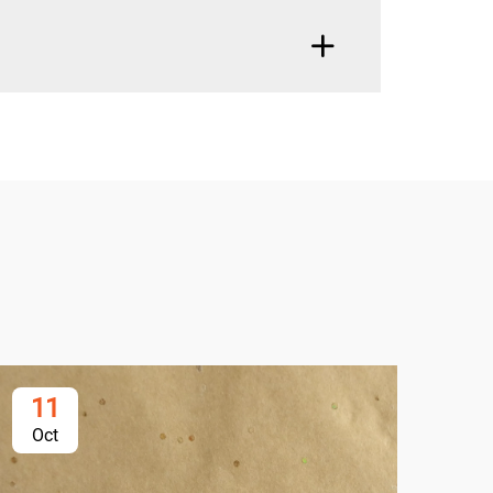
11
1
Oct
Oc