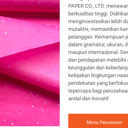
PAPER CO., LTD. menawark
berkualitas tinggi. Didiri
menginvestasikan lebih dar
mutakhir, memastikan ka
pelanggan. Kemampuan p
dalam gramatur, ukuran, d
maupun internasional. Den
dan pendapatan melebihi 
keunggulan dan keberlanj
kebijakan lingkungan nas
pendekatan yang berfokus
tepercaya bagi perusahaa
andal dan inovatif.
Minta Penawaran