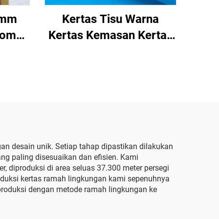
0mm
Kertas Tisu Warna
tom
Kertas Kemasan Kertas
tas
Pembungkus untuk
asan
17gsm
iah
ertas
 desain unik. Setiap tahap dipastikan dilakukan
g paling disesuaikan dan efisien. Kami
, diproduksi di area seluas 37.300 meter persegi
oduksi kertas ramah lingkungan kami sepenuhnya
iproduksi dengan metode ramah lingkungan ke