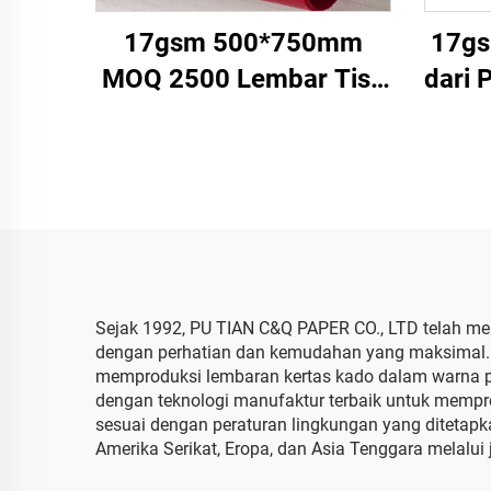
17gsm 500*750mm
17gs
MOQ 2500 Lembar Tisu
dari 
Warna Berkualitas Tinggi
untuk Kemasan Hadiah
Di
Makanan, Grosir Pabrik
Wrap
Kertas Pembungkus
Sep
Sejak 1992, PU TIAN C&Q PAPER CO., LTD telah me
dengan perhatian dan kemudahan yang maksimal. S
memproduksi lembaran kertas kado dalam warna puti
dengan teknologi manufaktur terbaik untuk mempr
sesuai dengan peraturan lingkungan yang ditetap
Amerika Serikat, Eropa, dan Asia Tenggara melalui