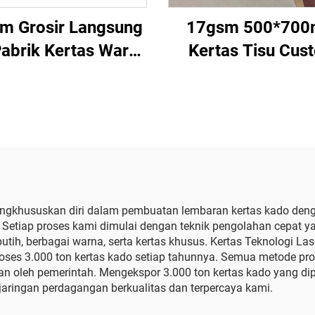
m Grosir Langsung
17gsm 500*70
Pabrik Kertas Warna
Kertas Tisu Cus
Kemasan Dapat
Pabrik China Ker
sesuaikan Kertas
Warna untuk Kem
ping untuk Pakaian
Pembungkus Had
atu Hadiah Bunga
Pakaian Barang K
Kertas Tissue
Tisu
ngkhususkan diri dalam pembuatan lembaran kertas kado dengan
etiap proses kami dimulai dengan teknik pengolahan cepat yan
h, berbagai warna, serta kertas khusus. Kertas Teknologi Laser
oses 3.000 ton kertas kado setiap tahunnya. Semua metode pr
kan oleh pemerintah. Mengekspor 3.000 ton kertas kado yang d
 jaringan perdagangan berkualitas dan terpercaya kami.