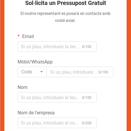
Sol·licita un Pressupost Gratuit
El nostre representant es posarà en contacte amb
vostè aviat.
Email
0/100
Mòbil/WhatsApp
Code
0/100
Nom
0/100
Nom de l'empresa
0/200