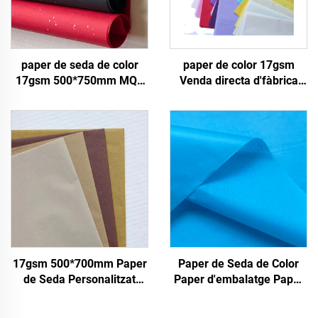
paper de seda de color
paper de color 17gsm
17gsm 500*750mm MQE
Venda directa d'fàbrica
2500 fulles Embalatge de
Paper de color
regal d'aliments d'alta
personalitzable Paper
qualitat Paper de seda per
d'embalatge per a roba,
envoltar
sabates, regals, flors
Paper de seda
17gsm 500*700mm Paper
Paper de Seda de Color
de Seda Personalitzat
Paper d'embalatge Paper
Fàbrica Xina Paper de
d'embolic per a 17gsm
Color per a Envasat