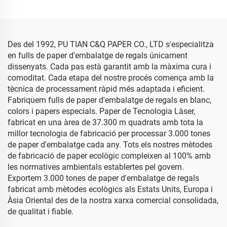
Embolic Regals
Mercaderies Paper de
Seda
Des del 1992, PU TIAN C&Q PAPER CO., LTD s'especialitza
en fulls de paper d'embalatge de regals únicament
dissenyats. Cada pas està garantit amb la màxima cura i
comoditat. Cada etapa del nostre procés comença amb la
tècnica de processament ràpid més adaptada i eficient.
Fabriquem fulls de paper d'embalatge de regals en blanc,
colors i papers especials. Paper de Tecnologia Làser,
fabricat en una àrea de 37.300 m quadrats amb tota la
millor tecnologia de fabricació per processar 3.000 tones
de paper d'embalatge cada any. Tots els nostres mètodes
de fabricació de paper ecològic compleixen al 100% amb
les normatives ambientals establertes pel govern.
Exportem 3.000 tones de paper d'embalatge de regals
fabricat amb mètodes ecològics als Estats Units, Europa i
Àsia Oriental des de la nostra xarxa comercial consolidada,
de qualitat i fiable.