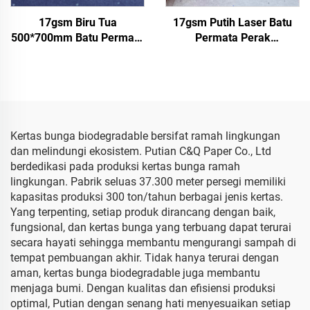
17gsm Biru Tua
17gsm Putih Laser Batu
500*700mm Batu Permata
Permata Perak
Perak Kertas Warna
500*700mm Kertas Warna
Kertas Tisu Grosir
Pabrik Grosir Kertas Tisu
Kemasan Bunga Murah
Berkualitas Tinggi
Kertas Tisu
Berwarna
Kertas bunga biodegradable bersifat ramah lingkungan
dan melindungi ekosistem. Putian C&Q Paper Co., Ltd
berdedikasi pada produksi kertas bunga ramah
lingkungan. Pabrik seluas 37.300 meter persegi memiliki
kapasitas produksi 300 ton/tahun berbagai jenis kertas.
Yang terpenting, setiap produk dirancang dengan baik,
fungsional, dan kertas bunga yang terbuang dapat terurai
secara hayati sehingga membantu mengurangi sampah di
tempat pembuangan akhir. Tidak hanya terurai dengan
aman, kertas bunga biodegradable juga membantu
menjaga bumi. Dengan kualitas dan efisiensi produksi
optimal, Putian dengan senang hati menyesuaikan setiap