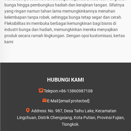
bunga hingga pembungkus hadiah dan kerajinan tangan. Sifatnya
yang ringan namun tahan lama memungkinkannya menahan
kelembapan tanpa robek, sehingga bunga tetap segar dan cerah.
Fleksibilitas ini membuka berbagai kemungkinan bagi bisnis di
industri bunga dan hadiah, memungkinkan mereka menyajikan
produk secara ramah lingkungan. Dengan opsi kustomisasi, kertas
kami
HUBUNGI KAMI
Telepon:
+86-13860987108
E-Mail:
[email protected]
Address: No. 987, Desa Taihu Lake, Kecamatan
Lingchuan, Distrik Chengxiang, Kota Putian, Provinsi Fujian,
Tiongkok.