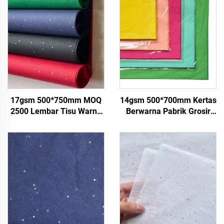
17gsm 500*750mm MOQ
14gsm 500*700mm Kertas
2500 Lembar Tisu Warna
Berwarna Pabrik Grosir
Berkualitas Tinggi untuk
Berkualitas Tinggi untuk
Kemasan Hadiah
Hadiah Bunga Baju Sepatu
Makanan, Grosir Pabrik
Kemasan Buah Makanan
Kertas Pembungkus