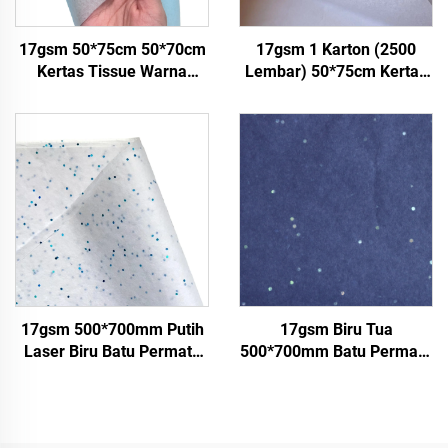
17gsm 50*75cm 50*70cm
17gsm 1 Karton (2500
Kertas Tissue Warna
Lembar) 50*75cm Kertas
Pabrik Grosir Kertas untuk
Tisu Putih untuk Hadiah
Packaging Kertas Tissue
Bunga Pakaian Sepatu
Batu Permata
Kemasan Berwarna Kertas
Tisu Putih
17gsm 500*700mm Putih
17gsm Biru Tua
Laser Biru Batu Permata
500*700mm Batu Permata
Kertas Hiasan Kemasan
Perak Kertas Warna
Berkualitas Tinggi Kertas
Kertas Tisu Grosir
Tisu Berwarna
Kemasan Bunga Murah
Kertas Tisu