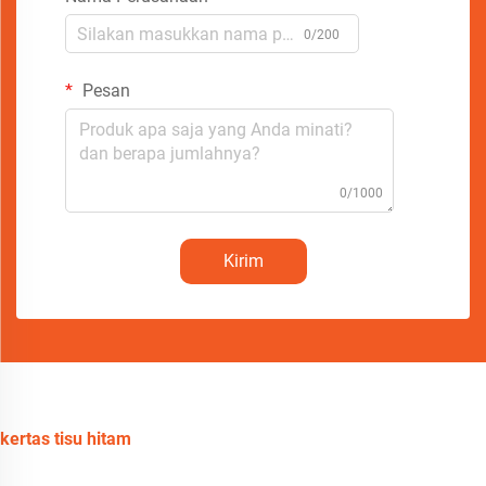
0/200
Pesan
0/1000
Kirim
kertas tisu hitam