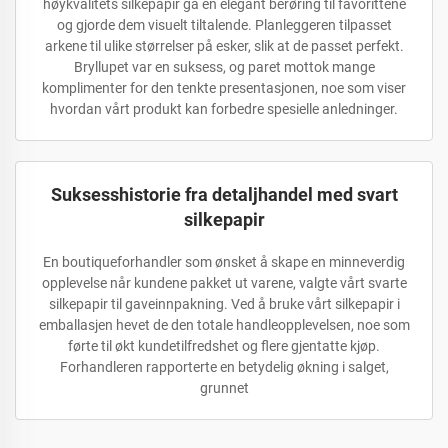
høykvalitets silkepapir ga en elegant berøring til favorittene
og gjorde dem visuelt tiltalende. Planleggeren tilpasset
arkene til ulike størrelser på esker, slik at de passet perfekt.
Bryllupet var en suksess, og paret mottok mange
komplimenter for den tenkte presentasjonen, noe som viser
hvordan vårt produkt kan forbedre spesielle anledninger.
Suksesshistorie fra detaljhandel med svart
silkepapir
En boutiqueforhandler som ønsket å skape en minneverdig
opplevelse når kundene pakket ut varene, valgte vårt svarte
silkepapir til gaveinnpakning. Ved å bruke vårt silkepapir i
emballasjen hevet de den totale handleopplevelsen, noe som
førte til økt kundetilfredshet og flere gjentatte kjøp.
Forhandleren rapporterte en betydelig økning i salget,
grunnet