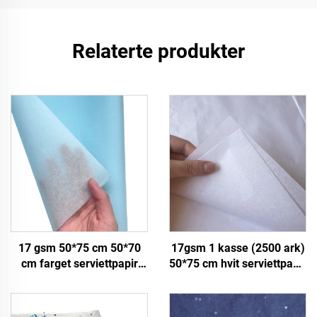
Relaterte produkter
17 gsm 50*75 cm 50*70
17gsm 1 kasse (2500 ark)
cm farget serviettpapir
50*75 cm hvit serviettpapir
fabrikk hurtig papir til
farget gave blomster klær
emballasje
sko innpakning emballasje
innpakningspapir
hvit serviett