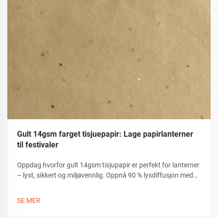
Gult 14gsm farget tisjuepapir: Lage papirlanterner
til festivaler
Oppdag hvorfor gult 14gsm tisjupapir er perfekt for lanterner
– lyst, sikkert og miljøvennlig. Oppnå 90 % lysdiffusjon med
holdbare, ikke-giftige håndverksmaterialer. Start å lage nå.
SE MER