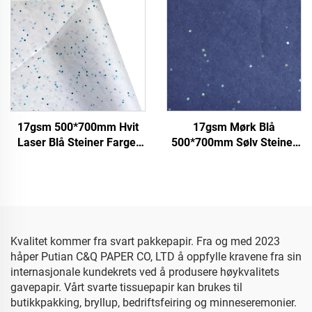
servietter edelstener
17gsm 500*700mm Hvit
17gsm Mørk Blå
Laser Blå Steiner Farget
500*700mm Sølv Steiner
Papir Dekorasjon
Farget Papir Serviettpapir
Henvendelser Emballasje
Heltærs Florale
Høy Kvalitet Farget
Henvendelser Emballasje
Serviettpapir
Billige Servietter
Kvalitet kommer fra svart pakkepapir. Fra og med 2023
håper Putian C&Q PAPER CO, LTD å oppfylle kravene fra sin
internasjonale kundekrets ved å produsere høykvalitets
gavepapir. Vårt svarte tissuepapir kan brukes til
butikkpakking, bryllup, bedriftsfeiring og minneseremonier.