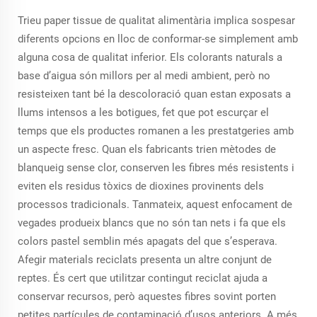
Trieu paper tissue de qualitat alimentària implica sospesar
diferents opcions en lloc de conformar-se simplement amb
alguna cosa de qualitat inferior. Els colorants naturals a
base d’aigua són millors per al medi ambient, però no
resisteixen tant bé la descoloració quan estan exposats a
llums intensos a les botigues, fet que pot escurçar el
temps que els productes romanen a les prestatgeries amb
un aspecte fresc. Quan els fabricants trien mètodes de
blanqueig sense clor, conserven les fibres més resistents i
eviten els residus tòxics de dioxines provinents dels
processos tradicionals. Tanmateix, aquest enfocament de
vegades produeix blancs que no són tan nets i fa que els
colors pastel semblin més apagats del que s’esperava.
Afegir materials reciclats presenta un altre conjunt de
reptes. És cert que utilitzar contingut reciclat ajuda a
conservar recursos, però aquestes fibres sovint porten
petites partícules de contaminació d’usos anteriors. A més,