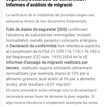
Informes d’anàlisis de migració
La verificació de la credibilitat del proveïdor exigeix una
exhaustiva revisió de tres documents fonamentals:
Fulls de dades de seguretat (SDS)
confirmant
l'absència de substàncies restringides, incloent
formaldehid, metalls pesants i colorants al·lèrgens
A
Declaració de conformitat
fent referència explícita
al compliment de la FDA 21 CFR 176.170/176.180 o
del Reglament (CE) núm. 1935/2004 de la UE
Informes d'assaigs de migració realitzats per
tercers
, realitzats segons simulants alimentaris
normalitzats (per exemple, etanol al 10% per a
aliments grassos, àcid acètic al 3% per a aliments
àcids), amb resultats ≤0,01 mg/dm²
Els bons proveïdors solen entregar tota la documentació
necessària sense haver de demanar-la dues vegades. Si
algú mostra reticència o simplement assenyala les seves