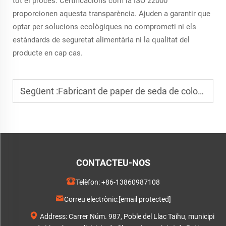
tot el procés. Certificacions com la ISO 22000
proporcionen aquesta transparència. Ajuden a garantir que
optar per solucions ecològiques no comprometi ni els
estàndards de seguretat alimentària ni la qualitat del
producte en cap cas.
Següent :
Fabricant de paper de seda de colors d'confiança per a qualitat.
CONTACTEU-NOS
Telèfon:
+86-13860987108
Correu electrònic:
[email protected]
Address: Carrer Núm. 987, Poble del Llac Taihu, municipi