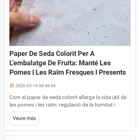
Paper De Seda Colorit Per A
L’embalatge De Fruita: Manté Les
Pomes I Les Raïm Fresques I Presents
2026-05-16 08:46:54
Com el paper de seda colorit allarga la vida útil de
les pomes i les raïm: regulació de la humitat i
mecanismes d’absorció d’etilè. El paper de seda
Veure més
colorit allarga la vida útil de les pomes i les raïm
principalment mitjançant dos controls fisiològics
interconnectats: humi...