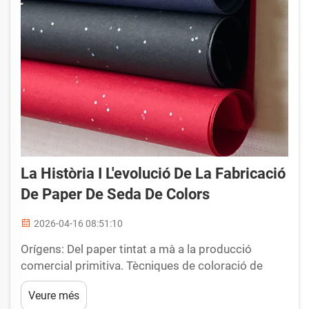
La Història I L'evolució De La Fabricació
De Paper De Seda De Colors
2026-04-16 08:51:10
Orígens: Del paper tintat a mà a la producció
comercial primitiva. Tècniques de coloració de
paper a l'antiguitat i al segle XIX. Les versions més
Veure més
antigues tenien més relació amb la idea de paper