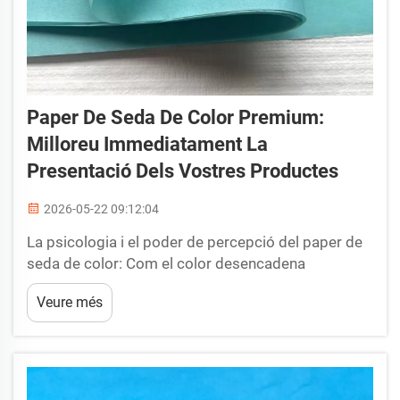
Paper De Seda De Color Premium:
Milloreu Immediatament La
Presentació Dels Vostres Productes
2026-05-22 09:12:04
La psicologia i el poder de percepció del paper de
seda de color: Com el color desencadena
respostes emocionals i configura les primeres
Veure més
impressions. L’ús estratègic del paper de seda de
color explota associacions psicològiques
profundament arrelades, configurant la percepció
del client...