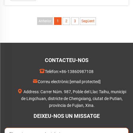
de seda de colors que qualsevol altra cosa. Ja a
l'antic Egipte, la gent solia...
Anterior
1
2
3
Següent
CONTACTEU-NOS
Telèfon:
+86-13860987108
Correu electrònic:
[email protected]
Address: Carrer Núm. 987, Poble del Llac Taihu, municipi
de Lingchuan, districte de Chengxiang, ciutat de Putian,
província de Fujian, Xina.
DEIXEU-NOS UN MISSATGE