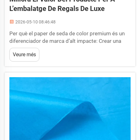
L’embalatge De Regals De Luxe
2026-05-10 08:46:48
Per què el paper de seda de color premium és un
diferenciador de marca d’alt impacte: Crear una
experiència inoblidable de desempaquetatge de
Veure més
luxe mitjançant colors tàctils i narrativa sensorial.
El paper de seda de color premium transforma les
obertures ordinàries de regals en viatges
sensorials immersius...