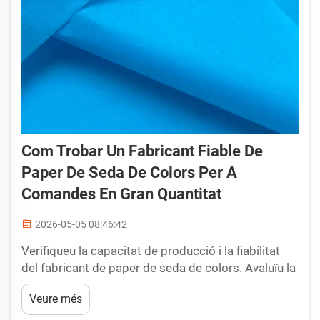
Com Trobar Un Fabricant Fiable De
Paper De Seda De Colors Per A
Comandes En Gran Quantitat
2026-05-05 08:46:42
Verifiqueu la capacitat de producció i la fiabilitat
del fabricant de paper de seda de colors. Avaluïu la
quantitat mínima de comanda (MOQ), el temps
Veure més
d’entrega i la capacitat de producció escalable per
garantir un subministrament coherent en grans