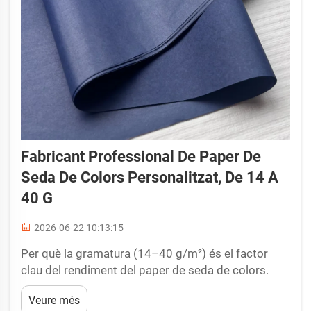
Fabricant Professional De Paper De
Seda De Colors Personalitzat, De 14 A
40 G
2026-06-22 10:13:15
Per què la gramatura (14–40 g/m²) és el factor
clau del rendiment del paper de seda de colors.
Com la gramatura (g/m²) controla directament la
Veure més
suavitat, la caiguda, la resistència a la ruptura i la