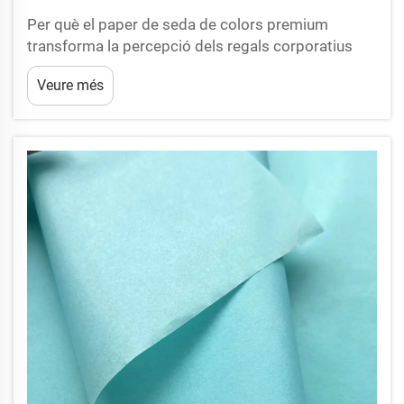
Per què el paper de seda de colors premium
transforma la percepció dels regals corporatius
Les primeres impressions sovint determinen com
Veure més
es valora un regal. Quan un destinatari obre un
paquet i veu paper de seda de colors
cuidadosament seleccionats, això transmet
immediatament atenció i consideració...