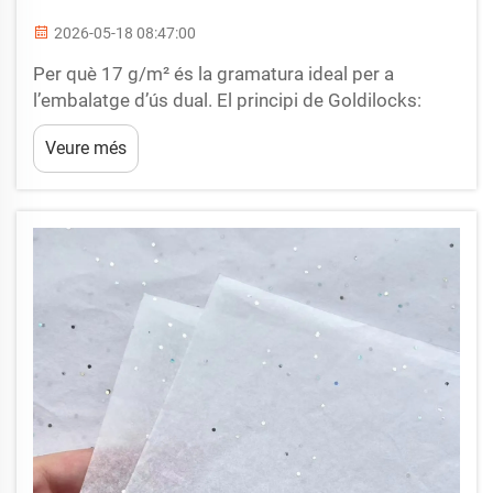
2026-05-18 08:47:00
Per què 17 g/m² és la gramatura ideal per a
l’embalatge d’ús dual. El principi de Goldilocks:
com 17 g/m² equilibra resistència, drapabilitat i
Veure més
transluciditat. Triar la gramatura adequada per a un
embalatge que serveix tant per a aliments com per
a vestits és un exercici d’equilibri. A 17 g/m², el
paper de seda de color...