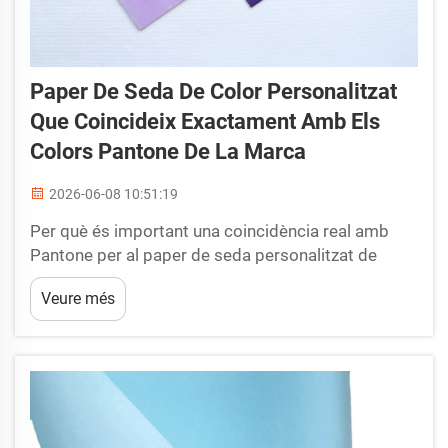
Paper De Seda De Color Personalitzat
Que Coincideix Exactament Amb Els
Colors Pantone De La Marca
2026-06-08 10:51:19
Per què és important una coincidència real amb
Pantone per al paper de seda personalitzat de
colors Protegir l’equitat de la marca mitjançant
Veure més
paper de seda de colors precisos en l’envasat de
luxe i per a regals En l’envasat de luxe i per a regals,
el to distintiu d’una marca és molt més que un
color: és una s...