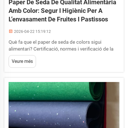
Paper De Seda De Qualitat Alimentària
Amb Color: Segur I Higiènic Per A
L’envasament De Fruites I Pastissos
2026-04-22 15:19:12
Què fa que el paper de seda de colors sigui
alimentari? Certificació, normes i verificació de la
seguretat. El paper de seda de colors alimentari ha
Veure més
d’impedir la transferència de substàncies
químiques als aliments, tot preservant l’atractiu
visual, cosa que requereix una validació rigorosa
mitjançant normes globals...