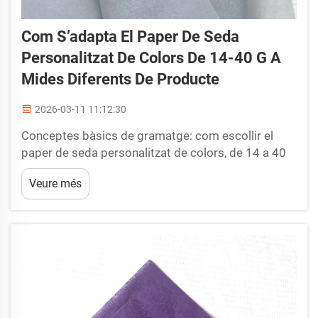
Com S’adapta El Paper De Seda
Personalitzat De Colors De 14-40 G A
Mides Diferents De Producte
2026-03-11 11:12:30
Conceptes bàsics de gramatge: com escollir el
paper de seda personalitzat de colors, de 14 a 40
g, segons la mida i la funció del producte. Escollir
Veure més
el gramatge adequat (GSM — grams per metre
quadrat) quan es demana paper de seda
personalitzat de colors fa tota la diferència per
protegir el producte...