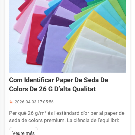
Com Identificar Paper De Seda De
Colors De 26 G D’alta Qualitat
2026-04-03 17:05:56
Per què 26 g/m² és l’estàndard d’or per al paper de
seda de colors premium. La ciència de l’equilibri:
com 26 g/m² optimitza la suavitat, la resistència i
Veure més
la imprimibilitat. El paper de seda de colors