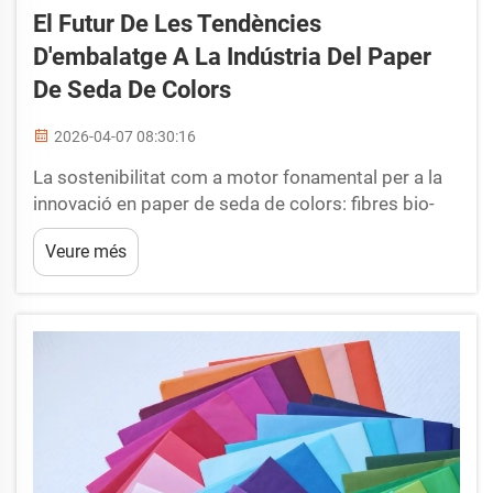
El Futur De Les Tendències
D'embalatge A La Indústria Del Paper
De Seda De Colors
2026-04-07 08:30:16
La sostenibilitat com a motor fonamental per a la
innovació en paper de seda de colors: fibres bio-
basades i revestiments lliures de plàstic que
Veure més
milloren el rendiment ecològic. Cada cop més
fabricants es decanten per utilitzar fibres bio-
basades procedents, per exemple, de palla de blat
residual i de rapi...