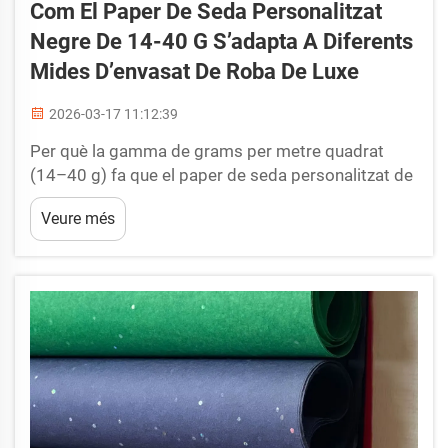
Com El Paper De Seda Personalitzat
Negre De 14-40 G S’adapta A Diferents
Mides D’envasat De Roba De Luxe
2026-03-17 11:12:39
Per què la gamma de grams per metre quadrat
(14–40 g) fa que el paper de seda personalitzat de
colors sigui ideal per a l’embalatge de luxe
Veure més
escalonat. Punt funcional òptim: com una GSM
inferior (14–22 g) permet un drapant delicat per a
roba lleugera. Blouses de seda, fulards i altres
peces de roba lleugeres...