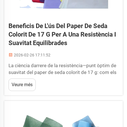
Beneficis De L'ús Del Paper De Seda
Colorit De 17 G Per A Una Resistència I
Suavitat Equilibrades
2026-02-26 17:11:52
La ciència darrere de la resistència—punt òptim de
suavitat del paper de seda colorit de 17 g: com els
17 g/m² aconsegueixen la integritat estructural
Veure més
sense sacrificar la caiguda o la suavitat tàctil. El
paper de seda colorit d’uns 17 grams per metre
quadrat arriba just al...