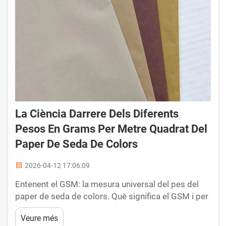
La Ciència Darrere Dels Diferents
Pesos En Grams Per Metre Quadrat Del
Paper De Seda De Colors
2026-04-12 17:06:09
Entenent el GSM: la mesura universal del pes del
paper de seda de colors. Què significa el GSM i per
què és essencial per aconseguir un color i un
Veure més
rendiment constants. GSM significa grams per