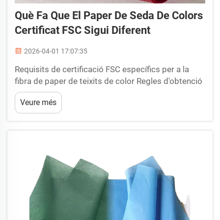
Què Fa Que El Paper De Seda De Colors
Certificat FSC Sigui Diferent
2026-04-01 17:07:35
Requisits de certificació FSC específics per a la
fibra de paper de teixits de color Regles d'obtenció
i processament de fibra per a una producció
Veure més
segura de color i amigable amb els boscos El
procés de certificació FSC estableix requisits
estrictes per a com les fàbriques obtenen fibres i
gestionen productes