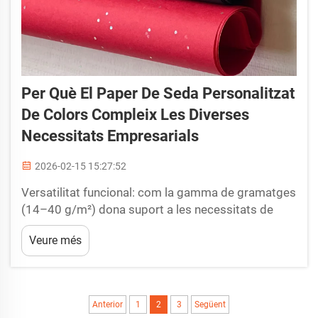
Per Què El Paper De Seda Personalitzat
De Colors Compleix Les Diverses
Necessitats Empresarials
2026-02-15 15:27:52
Versatilitat funcional: com la gamma de gramatges
(14–40 g/m²) dona suport a les necessitats de
protecció transsectorials. El valor funcional del
Veure més
paper de seda colorit personalitzat prové de la
seva gamma de pes adaptable, mesurada en
grams per metre quadrat (g/m²). La selecció del
gramatge precís...
Anterior
1
2
3
Següent