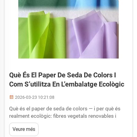
Què És El Paper De Seda De Colors I
Com S’utilitza En L’embalatge Ecològic
2026-03-23 10:21:08
Què és el paper de seda de colors — i per què és
realment ecològic: fibres vegetals renovables i
colorants no tòxics, la base del color sostenible. La
Veure més
reputació ecològica del paper de seda de colors