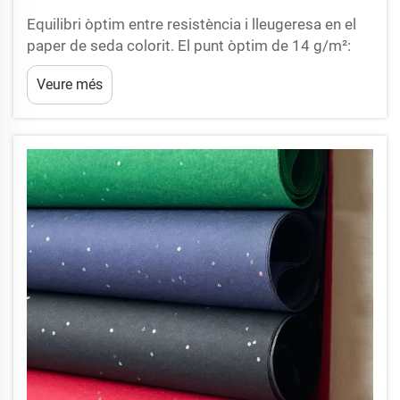
Equilibri òptim entre resistència i lleugeresa en el
paper de seda colorit. El punt òptim de 14 g/m²:
resistència a la rasgada sense volum excessiu. El
Veure més
paper de seda colorit de 14 grams per metre
quadrat (g/m²) troba just l’equilibri adequat entre
ser prou resistent i no ser massa...