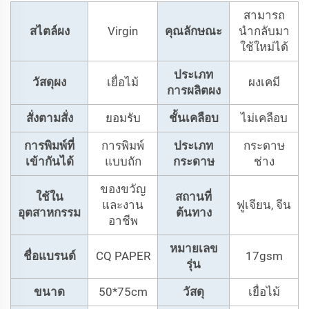
สามารถ
สไตล์ผง
Virgin
คุณลักษณะ
นำกลับมา
ใช้ใหม่ได้
ประเภท
วัสดุผง
เยื่อไม้
ผงเคมี
การผลิตผง
สั่งตามสั่ง
ยอมรับ
ชั้นเคลือบ
ไม่เคลือบ
การพิมพ์ที่
การพิมพ์
ประเภท
กระดาษ
เข้ากันได้
แบบถัก
กระดาษ
ช่าง
ของขวัญ
ใช้ใน
สถานที่
และงาน
ฟูเจียน, จีน
อุตสาหกรรม
ต้นทาง
อาชีพ
หมายเลข
ชื่อแบรนด์
CQ PAPER
17gsm
รุ่น
ขนาด
50*75cm
วัสดุ
เยื่อไม้