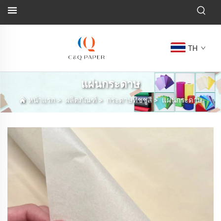
TH
แผ่นกระดาษ
หน้าแรก
>
ผลิตภัณฑ์
>
กระดาษทิชชูสี
>
แผ่นกระดาษ