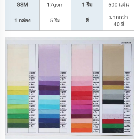
GSM
17gsm
1 รีม
500 แผ่น
มากกว่า
1 กล่อง
5 รีม
สี
40 สี