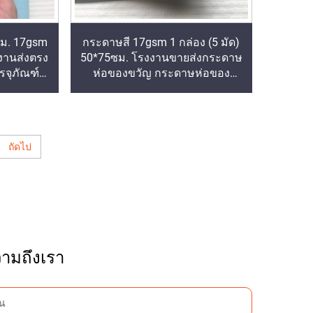
ซม. 17gsm
กระดาษสี 17gsm 1 กล่อง (5 มัด)
งงานส่งตรง
50*75ซม. โรงงานขายส่งกระดาษ
จุภัณฑ์
ห่อของขวัญ กระดาษห่อของ
มะเขือเทศ
ตกแต่ง กระดาษแพ็คเกจสี กระดาษ
อของ
ทิชชูสี
ถัดไป
ามถึงเรา