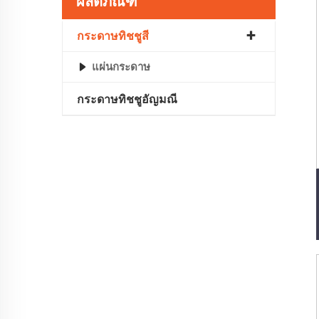
ผลิตภัณฑ์
กระดาษทิชชูสี
แผ่นกระดาษ
กระดาษทิชชูอัญมณี