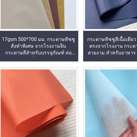
17gsm 500*700 มม. กระดาษทิชชู
กระดาษทิชชูสีเนื้อเดีย
สั่งทำพิเศษ จากโรงงานจีน
ตรงจากโรงงาน กระด
กระดาษสีสำหรับบรรจุภัณฑ์ ห่อ
สวยงาม สำหรับอาหาร ผ
ของขวัญ เสื้อผ้า สินค้าทั่วไป
แอปเปิ้ล มะเขือเทศ อง
กระดาษทิชชู
ทิชชูสำหรับห่อ