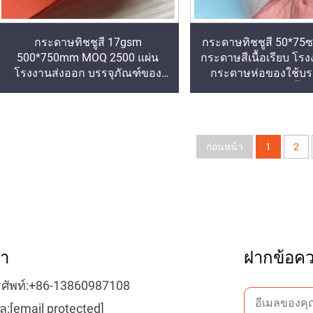
กระดาษทิชชูสี 17gsm
กระดาษทิชชูสี 50*75
500*750mm MOQ 2500 แผ่น
กระดาษสีเนื้อเรียบ โร
โรงงานส่งออก บรรจุภัณฑ์ของ
กระดาษห่อของใช้บรร
ขวัญอาหารคุณภาพสูง
อาหาร ผลไม้ แอปเปิ้ล 
องุ่น กระดาษห่
ก่อนหน้า
1
2
รา
ฝากข้อคว
ศัพท์:
+86-13860987108
ล:
[email protected]