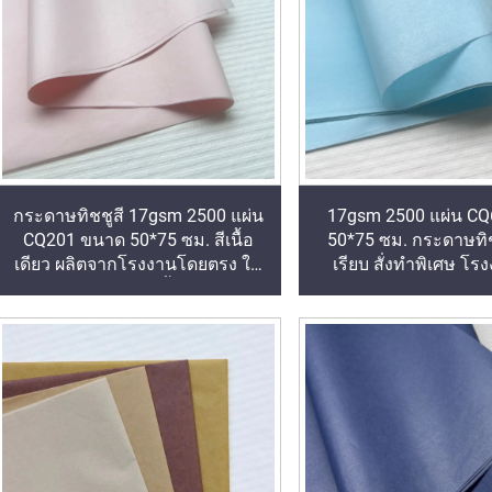
กระดาษทิชชูสี 17gsm 2500 แผ่น
17gsm 2500 แผ่น CQ6
CQ201 ขนาด 50*75 ซม. สีเนื้อ
50*75 ซม. กระดาษทิชช
เดียว ผลิตจากโรงงานโดยตรง ใช้
เรียบ สั่งทำพิเศษ โร
บรรจุอาหาร ผลไม้ เสื้อยืด รองเท้า
โดยตรง สำหรับห่ออาห
กระดาษห่อของ
เสื้อผ้า เสื้อยืด รอ