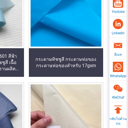
Youtube
Linkedin
อีเมล
01 สีฟ้า
กระดาษทิชชูสี กระดาษห่อของ
ูสี เนื้อ
กระดาษห่อของสำหรับ 17gsm
งงานผลิต
าร ผลไม้
WhatsApp
งเท้า
WeChat
กลับไปด้าน
บน