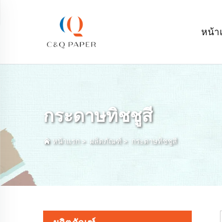
หน้า
กระดาษทิชชูสี
หน้าแรก
>
ผลิตภัณฑ์
>
กระดาษทิชชูสี