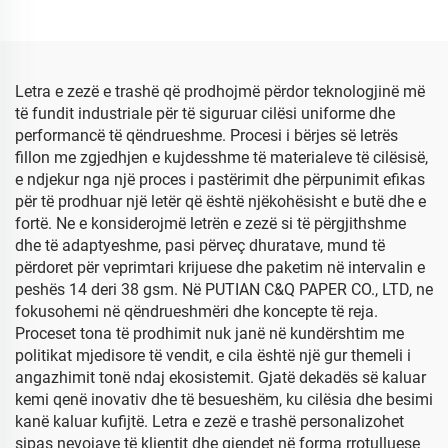
ngjyrë Letër me ngjyrë e
Ambalazh lulesh me letër
lëndës së mirë
me çmim të ulët
Letra e zezë e trashë që prodhojmë përdor teknologjinë më
të fundit industriale për të siguruar cilësi uniforme dhe
performancë të qëndrueshme. Procesi i bërjes së letrës
fillon me zgjedhjen e kujdesshme të materialeve të cilësisë,
e ndjekur nga një proces i pastërimit dhe përpunimit efikas
për të prodhuar një letër që është njëkohësisht e butë dhe e
fortë. Ne e konsiderojmë letrën e zezë si të përgjithshme
dhe të adaptyeshme, pasi përveç dhuratave, mund të
përdoret për veprimtari krijuese dhe paketim në intervalin e
peshës 14 deri 38 gsm. Në PUTIAN C&Q PAPER CO., LTD, ne
fokusohemi në qëndrueshmëri dhe koncepte të reja.
Proceset tona të prodhimit nuk janë në kundërshtim me
politikat mjedisore të vendit, e cila është një gur themeli i
angazhimit tonë ndaj ekosistemit. Gjatë dekadës së kaluar
kemi qenë inovativ dhe të besueshëm, ku cilësia dhe besimi
kanë kaluar kufijtë. Letra e zezë e trashë personalizohet
sipas nevojave të klientit dhe gjendet në forma rrotulluese