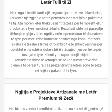
Letër Tulli të Zi
Njëri nga klientët tanë, një tregtare i produkteve të lavdarisë,
kërkonte një zgjidhje për të përmirësuar estetikën e paketimit
të tij. Ata morën letër theksuesisht të zeza për të mbështjellur
produktet e tyre me cilësi të lartë. Rezultati ishte një paraqitje
tërheqëse që jo vetëm ngriti vlerën e perceptuar të dhurateve
të tyre, por mori edhe komente pozitive nga konsumatorët.
Tekstura e trashë e letrës ofroi mbrojtje të shkëlqyeshme për
objektet e thyeshëm, duke e bërë atë zgjedhjen perfekte për
nevojat e tyre. Klienti ynë raportoi një rritje të
konsiderueshme të kënaqësisë së konsumatorëve dhe
blerjeve të përsëritura pas prezantimit të letrës sonë të zeza
në linjën e paketimit të tyre.
Ngjitja e Projekteve Artizanale me Letër
Premium të Zezë
Një biznes vendor i prodhimit artizanal na kërkoi të gjenim një