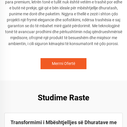
para premium, letrën tonë e tullit nuk është vetëm e trashë por edhe
e butë në prekje, gjë që e bën ideale për mbështjellje dhuratash,
punime me dorë dhe paketim. Ngjyra e thellë e zezë i shton çdo
projekti një frymë elegancie dhe sofistikimi, ndërsa trashësia e saj
garanton se do të mbahet mirë gjatë përdorimit. Me teknologjinë
tonë të avancuar prodhimi dhe përkushtimin ndaj qëndrueshmërisë
mjedisore, ofrojmë një produkt të besueshëm dhe miqësor me
ambientin, i cili siguron kënaqësi të konsumatorit në çdo porosi.
Merrni Ofertë
Studime Raste
Transformimi i Mbështjelljes së Dhuratave me