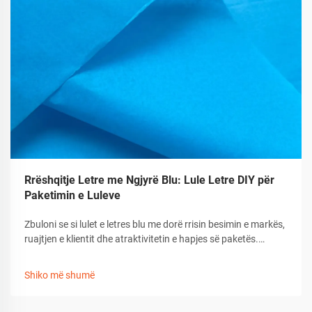
Rrëshqitje Letre me Ngjyrë Blu: Lule Letre DIY për
Paketimin e Luleve
Zbuloni se si lulet e letres blu me dorë rrisin besimin e markës,
ruajtjen e klientit dhe atraktivitetin e hapjes së paketës.
Mësoni këshilla, mjete dhe personalizim për një paketim
premium dhurate. Merrni udhëzuesin tani.
Shiko më shumë