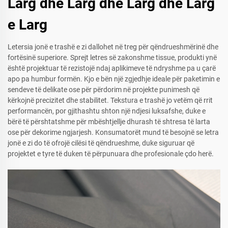
Larg dhe Larg dhe Larg dhe Larg
e Larg
Letersia jonë e trashë e zi dallohet në treg për qëndrueshmërinë dhe
fortësinë superiore. Sprejt letres së zakonshme tissue, produkti ynë
është projektuar të rezistojë ndaj aplikimeve të ndryshme pa u çarë
apo pa humbur formën. Kjo e bën një zgjedhje ideale për paketimin e
sendeve të delikate ose për përdorim në projekte punimesh që
kërkojnë precizitet dhe stabilitet. Tekstura e trashë jo vetëm që rrit
performancën, por gjithashtu shton një ndjesi luksafshe, duke e
bërë të përshtatshme për mbështjellje dhurash të shtresa të larta
ose për dekorime ngjarjesh. Konsumatorët mund të besojnë se letra
jonë e zi do të ofrojë cilësi të qëndrueshme, duke siguruar që
projektet e tyre të duken të përpunuara dhe profesionale çdo herë.