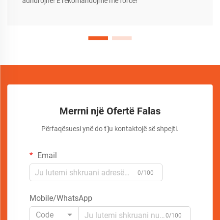
adhurojnë! E rekomandojmë me forcë!
Merrni një Ofertë Falas
Përfaqësuesi ynë do t'ju kontaktojë së shpejti.
Email
0/100
Mobile/WhatsApp
Code
0/100