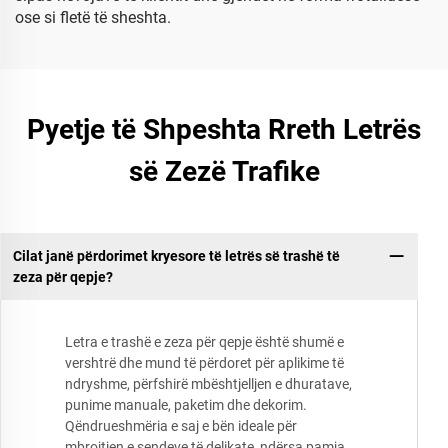
ose si fletë të sheshta.
Pyetje të Shpeshta Rreth Letrës
së Zezë Trafike
Cilat janë përdorimet kryesore të letrës së trashë të
zeza për qepje?
Letra e trashë e zeza për qepje është shumë e
vershtrë dhe mund të përdoret për aplikime të
ndryshme, përfshirë mbështjelljen e dhuratave,
punime manuale, paketim dhe dekorim.
Qëndrueshmëria e saj e bën ideale për
mbrojtjen e sendeve të delikate, ndërsa pamja