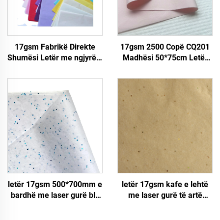
17gsm Fabrikë Direkte
17gsm 2500 Copë CQ201
Shumësi Letër me ngjyrë e
Madhësi 50*75cm Letër
personalizuar Letër për
Letër E Gjithëshkarkuar
mbështjellje Ambalazh për
Fabrikë Direkte Ushqim
Rëshqit Çizme Dhuratë
Mollë Veshje Pëllëngë
Lule Letër Tissue
Këpucë Letër Ambalazhi
letër 17gsm 500*700mm e
letër 17gsm kafe e lehtë
bardhë me laser gurë blu
me laser gurë të artë
me ngjyrë Letër
500*700mm Letër me
dekorative Ambalazh me
ngjyrë Shumicë me pakicë