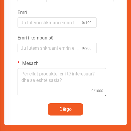
Emri
0/100
Emri i kompanisë
0/200
Mesazh
0/1000
Dërgo