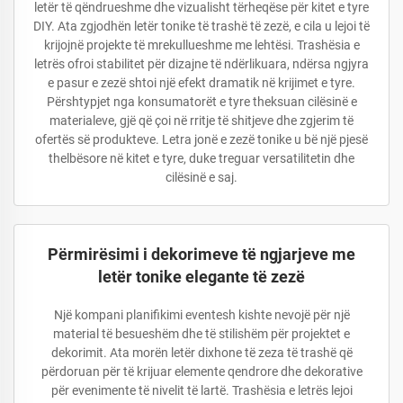
letër të qëndrueshme dhe vizualisht tërheqëse për kitet e tyre
DIY. Ata zgjodhën letër tonike të trashë të zezë, e cila u lejoi të
krijojnë projekte të mrekullueshme me lehtësi. Trashësia e
letrës ofroi stabilitet për dizajne të ndërlikuara, ndërsa ngjyra
e pasur e zezë shtoi një efekt dramatik në krijimet e tyre.
Përshtypjet nga konsumatorët e tyre theksuan cilësinë e
materialeve, gjë që çoi në rritje të shitjeve dhe zgjerim të
ofertës së produkteve. Letra jonë e zezë tonike u bë një pjesë
thelbësore në kitet e tyre, duke treguar versatilitetin dhe
cilësinë e saj.
Përmirësimi i dekorimeve të ngjarjeve me
letër tonike elegante të zezë
Një kompani planifikimi eventesh kishte nevojë për një
material të besueshëm dhe të stilishëm për projektet e
dekorimit. Ata morën letër dixhone të zeza të trashë që
përdoruan për të krijuar elemente qendrore dhe dekorative
për evenimente të nivelit të lartë. Trashësia e letrës lejoi