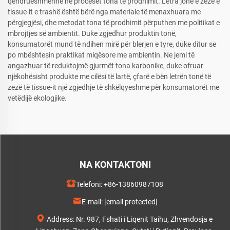
qëndrueshmërinë në proceset tona të prodhimit. Letra jonë e zezë e
tissue-it e trashë është bërë nga materiale të menaxhuara me
përgjegjësi, dhe metodat tona të prodhimit përputhen me politikat e
mbrojtjes së ambientit. Duke zgjedhur produktin tonë,
konsumatorët mund të ndihen mirë për blerjen e tyre, duke ditur se
po mbështesin praktikat miqësore me ambientin. Ne jemi të
angazhuar të reduktojmë gjurmët tona karbonike, duke ofruar
njëkohësisht produkte me cilësi të lartë, çfarë e bën letrën tonë të
zezë të tissue-it një zgjedhje të shkëlqyeshme për konsumatorët me
vetëdijë ekologjike.
NA KONTAKTONI
Telefoni:
+86-13860987108
E-mail:
[email protected]
Address: Nr. 987, Fshati i Liqenit Taihu, Zhvendosja e