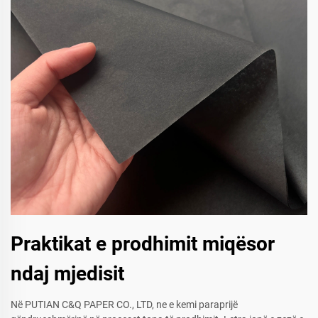
Praktikat e prodhimit miqësor
ndaj mjedisit
Në PUTIAN C&Q PAPER CO., LTD, ne e kemi paraprijë