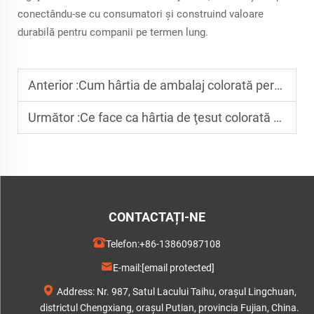
conectându-se cu consumatori și construind valoare
durabilă pentru companii pe termen lung.
Anterior :
Cum hârtia de ambalaj colorată personalizată în negru, de 14–40 g, se adaptează la dimensiunile diferitelor tipuri de ambalaje de lux pentru îmbrăcăminte
Următor :
Ce face ca hârtia de ţesut colorată certificată FSC să fie diferită
CONTACTAȚI-NE
Telefon:
+86-13860987108
E-mail:
[email protected]
Address: Nr. 987, Satul Lacului Taihu, orașul Lingchuan,
districtul Chengxiang, orașul Putian, provincia Fujian, China.