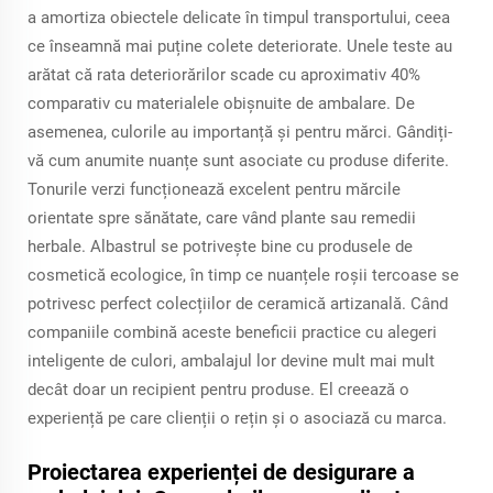
a amortiza obiectele delicate în timpul transportului, ceea
ce înseamnă mai puține colete deteriorate. Unele teste au
arătat că rata deteriorărilor scade cu aproximativ 40%
comparativ cu materialele obișnuite de ambalare. De
asemenea, culorile au importanță și pentru mărci. Gândiți-
vă cum anumite nuanțe sunt asociate cu produse diferite.
Tonurile verzi funcționează excelent pentru mărcile
orientate spre sănătate, care vând plante sau remedii
herbale. Albastrul se potrivește bine cu produsele de
cosmetică ecologice, în timp ce nuanțele roșii tercoase se
potrivesc perfect colecțiilor de ceramică artizanală. Când
companiile combină aceste beneficii practice cu alegeri
inteligente de culori, ambalajul lor devine mult mai mult
decât doar un recipient pentru produse. El creează o
experiență pe care clienții o rețin și o asociază cu marca.
Proiectarea experienței de desigurare a