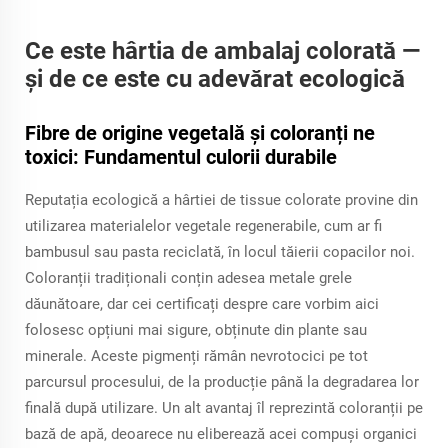
Ce este hârtia de ambalaj colorată —
și de ce este cu adevărat ecologică
Fibre de origine vegetală și coloranți ne
toxici: Fundamentul culorii durabile
Reputația ecologică a hârtiei de tissue colorate provine din
utilizarea materialelor vegetale regenerabile, cum ar fi
bambusul sau pasta reciclată, în locul tăierii copacilor noi.
Coloranții tradiționali conțin adesea metale grele
dăunătoare, dar cei certificați despre care vorbim aici
folosesc opțiuni mai sigure, obținute din plante sau
minerale. Aceste pigmenți rămân nevrotocici pe tot
parcursul procesului, de la producție până la degradarea lor
finală după utilizare. Un alt avantaj îl reprezintă coloranții pe
bază de apă, deoarece nu eliberează acei compuși organici