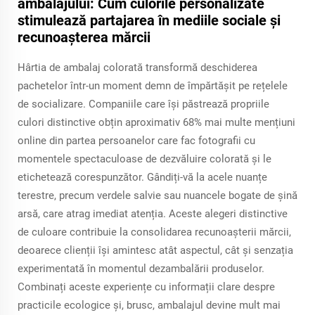
ambalajului: Cum culorile personalizate
stimulează partajarea în mediile sociale și
recunoașterea mărcii
Hârtia de ambalaj colorată transformă deschiderea
pachetelor într-un moment demn de împărtășit pe rețelele
de socializare. Companiile care își păstrează propriile
culori distinctive obțin aproximativ 68% mai multe mențiuni
online din partea persoanelor care fac fotografii cu
momentele spectaculoase de dezvăluire colorată și le
etichetează corespunzător. Gândiți-vă la acele nuanțe
terestre, precum verdele salvie sau nuancele bogate de șină
arsă, care atrag imediat atenția. Aceste alegeri distinctive
de culoare contribuie la consolidarea recunoașterii mărcii,
deoarece clienții își amintesc atât aspectul, cât și senzația
experimentată în momentul dezambalării produselor.
Combinați aceste experiențe cu informații clare despre
practicile ecologice și, brusc, ambalajul devine mult mai