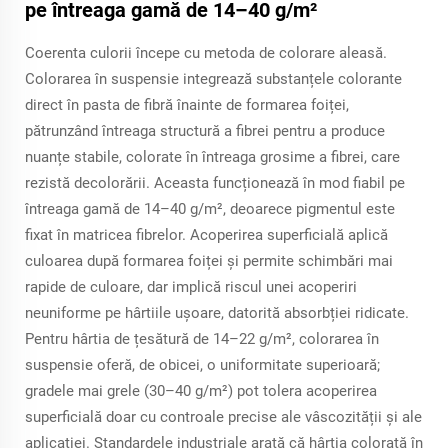
pe întreaga gamă de 14–40 g/m²
Coerenta culorii începe cu metoda de colorare aleasă.
Colorarea în suspensie integrează substanțele colorante
direct în pasta de fibră înainte de formarea foiței,
pătrunzând întreaga structură a fibrei pentru a produce
nuanțe stabile, colorate în întreaga grosime a fibrei, care
rezistă decolorării. Aceasta funcționează în mod fiabil pe
întreaga gamă de 14–40 g/m², deoarece pigmentul este
fixat în matricea fibrelor. Acoperirea superficială aplică
culoarea după formarea foiței și permite schimbări mai
rapide de culoare, dar implică riscul unei acoperiri
neuniforme pe hârtiile ușoare, datorită absorbției ridicate.
Pentru hârtia de țesătură de 14–22 g/m², colorarea în
suspensie oferă, de obicei, o uniformitate superioară;
gradele mai grele (30–40 g/m²) pot tolera acoperirea
superficială doar cu controale precise ale vâscozității și ale
aplicației. Standardele industriale arată că hârtia colorată în