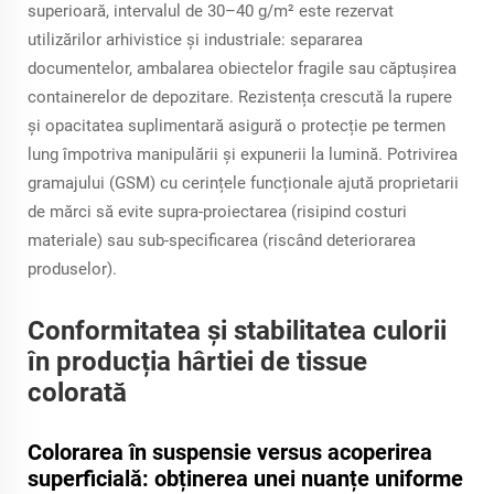
superioară, intervalul de 30–40 g/m² este rezervat
utilizărilor arhivistice și industriale: separarea
documentelor, ambalarea obiectelor fragile sau căptușirea
containerelor de depozitare. Rezistența crescută la rupere
și opacitatea suplimentară asigură o protecție pe termen
lung împotriva manipulării și expunerii la lumină. Potrivirea
gramajului (GSM) cu cerințele funcționale ajută proprietarii
de mărci să evite supra-proiectarea (risipind costuri
materiale) sau sub-specificarea (riscând deteriorarea
produselor).
Conformitatea și stabilitatea culorii
în producția hârtiei de tissue
colorată
Colorarea în suspensie versus acoperirea
superficială: obținerea unei nuanțe uniforme