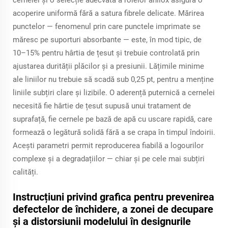
cernelei și o selecție adecvată a rolelor anilox asigură o
acoperire uniformă fără a satura fibrele delicate. Mărirea
punctelor — fenomenul prin care punctele imprimate se
măresc pe suporturi absorbante — este, în mod tipic, de
10–15% pentru hârtia de țesut și trebuie controlată prin
ajustarea durității plăcilor și a presiunii. Lățimile minime
ale liniilor nu trebuie să scadă sub 0,25 pt, pentru a menține
liniile subțiri clare și lizibile. O aderență puternică a cernelei
necesită fie hârtie de țesut supusă unui tratament de
suprafață, fie cernele pe bază de apă cu uscare rapidă, care
formează o legătură solidă fără a se crapa în timpul îndoirii.
Acești parametri permit reproducerea fiabilă a logourilor
complexe și a degradațiilor — chiar și pe cele mai subțiri
calități.
Instrucțiuni privind grafica pentru prevenirea
defectelor de închidere, a zonei de decupare
și a distorsiunii modelului în designurile