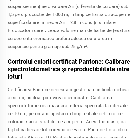
suspensie menține o valoare ΔE (diferență de culoare) sub
1,5 pe o producție de 1.000 m, în timp ce hârtia cu acoperire
superficială are în medie ΔE = 2,8 în condiții similare.
Producătorii care vizează volume mari de hârtie de țesătură
cu coerentă cromatică preferă adesea colorarea în
suspensie pentru gramaje sub 25 g/m².
Controlul culorii certificat Pantone: Calibrare
spectrofotometrică și reproductibilitate între
loturi
Certificarea Pantone necesită o gestionare în buclă închisă
a culorii, nu doar potrivirea unei mostre. Calibrarea
spectrofotometrică măsoară reflexia spectrală la intervale
de 10 nm, permițând ajustări în timp real ale debitului de
colorant sau al stratului de acoperire. Acest lucru asigură
faptul că fiecare lot corespunde valorii Pantone țintă într-o
toleranță ΔE de ≤ 1,0. Pentru deținătorii de mărci, această