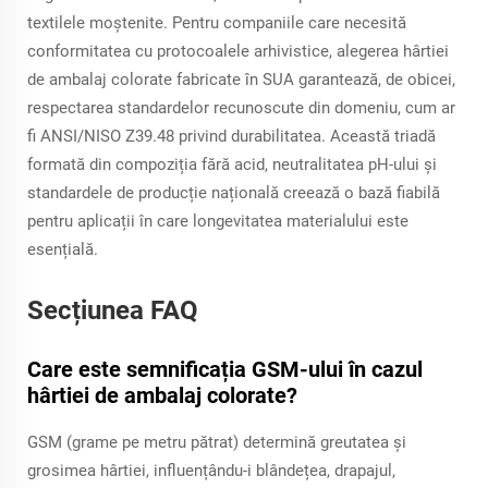
textilele moștenite. Pentru companiile care necesită
conformitatea cu protocoalele arhivistice, alegerea hârtiei
de ambalaj colorate fabricate în SUA garantează, de obicei,
respectarea standardelor recunoscute din domeniu, cum ar
fi ANSI/NISO Z39.48 privind durabilitatea. Această triadă
formată din compoziția fără acid, neutralitatea pH-ului și
standardele de producție națională creează o bază fiabilă
pentru aplicații în care longevitatea materialului este
esențială.
Secțiunea FAQ
Care este semnificația GSM-ului în cazul
hârtiei de ambalaj colorate?
GSM (grame pe metru pătrat) determină greutatea și
grosimea hârtiei, influențându-i blândețea, drapajul,