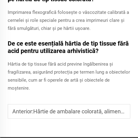
Imprimarea flexografică folosește o vâscozitate calibrată a
cernelei și role speciale pentru a crea imprimeuri clare și
fără smulgături, chiar și pe hârtii ușoare.
De ce este esențială hârtia de tip tissue fără
acid pentru utilizarea arhivistică?
Hârtia de tip tissue fără acid previne îngălbenirea și
fragilizarea, asigurând protecția pe termen lung a obiectelor
sensibile, cum ar fi operele de artă și obiectele de
moștenire.
Anterior:
Hârtie de ambalare colorată, alimentară, de 17 g/mp: sigură pentru ambalarea merelor, roșilor și strugurilor