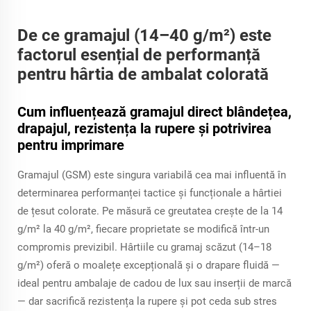
De ce gramajul (14–40 g/m²) este
factorul esențial de performanță
pentru hârtia de ambalat colorată
Cum influențează gramajul direct blândețea,
drapajul, rezistența la rupere și potrivirea
pentru imprimare
Gramajul (GSM) este singura variabilă cea mai influentă în
determinarea performanței tactice și funcționale a hârtiei
de țesut colorate. Pe măsură ce greutatea crește de la 14
g/m² la 40 g/m², fiecare proprietate se modifică într-un
compromis previzibil. Hârtiile cu gramaj scăzut (14–18
g/m²) oferă o moalețe excepțională și o drapare fluidă —
ideal pentru ambalaje de cadou de lux sau inserții de marcă
— dar sacrifică rezistența la rupere și pot ceda sub stres