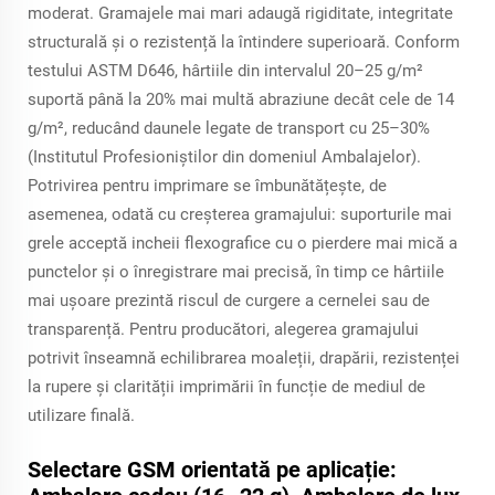
moderat. Gramajele mai mari adaugă rigiditate, integritate
structurală și o rezistență la întindere superioară. Conform
testului ASTM D646, hârtiile din intervalul 20–25 g/m²
suportă până la 20% mai multă abraziune decât cele de 14
g/m², reducând daunele legate de transport cu 25–30%
(Institutul Profesioniștilor din domeniul Ambalajelor).
Potrivirea pentru imprimare se îmbunătățește, de
asemenea, odată cu creșterea gramajului: suporturile mai
grele acceptă incheii flexografice cu o pierdere mai mică a
punctelor și o înregistrare mai precisă, în timp ce hârtiile
mai ușoare prezintă riscul de curgere a cernelei sau de
transparență. Pentru producători, alegerea gramajului
potrivit înseamnă echilibrarea moaleții, drapării, rezistenței
la rupere și clarității imprimării în funcție de mediul de
utilizare finală.
Selectare GSM orientată pe aplicație: