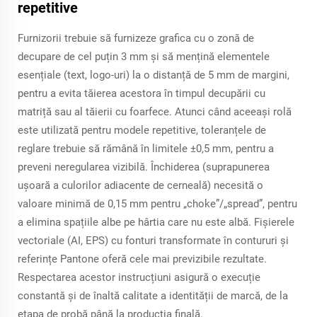
repetitive
Furnizorii trebuie să furnizeze grafica cu o zonă de
decupare de cel puțin 3 mm și să mențină elementele
esențiale (text, logo-uri) la o distanță de 5 mm de margini,
pentru a evita tăierea acestora în timpul decupării cu
matriță sau al tăierii cu foarfece. Atunci când aceeași rolă
este utilizată pentru modele repetitive, toleranțele de
reglare trebuie să rămână în limitele ±0,5 mm, pentru a
preveni neregularea vizibilă. Închiderea (suprapunerea
ușoară a culorilor adiacente de cerneală) necesită o
valoare minimă de 0,15 mm pentru „choke”/„spread”, pentru
a elimina spațiile albe pe hârtia care nu este albă. Fișierele
vectoriale (AI, EPS) cu fonturi transformate în contururi și
referințe Pantone oferă cele mai previzibile rezultate.
Respectarea acestor instrucțiuni asigură o execuție
constantă și de înaltă calitate a identității de marcă, de la
etapa de probă până la producția finală.