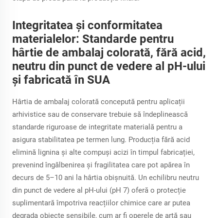
Integritatea și conformitatea
materialelor: Standarde pentru
hârtie de ambalaj colorată, fără acid,
neutru din punct de vedere al pH-ului
și fabricată în SUA
Hârtia de ambalaj colorată concepută pentru aplicații
arhivistice sau de conservare trebuie să îndeplinească
standarde riguroase de integritate materială pentru a
asigura stabilitatea pe termen lung. Producția fără acid
elimină lignina și alte compuși acizi în timpul fabricației,
prevenind îngălbenirea și fragilitatea care pot apărea în
decurs de 5–10 ani la hârtia obișnuită. Un echilibru neutru
din punct de vedere al pH-ului (pH 7) oferă o protecție
suplimentară împotriva reacțiilor chimice care ar putea
degrada obiecte sensibile, cum ar fi operele de artă sau