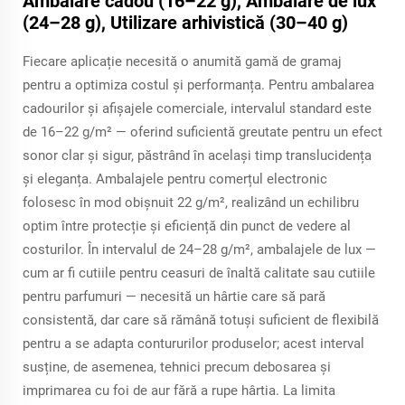
Ambalare cadou (16–22 g), Ambalare de lux
(24–28 g), Utilizare arhivistică (30–40 g)
Fiecare aplicație necesită o anumită gamă de gramaj
pentru a optimiza costul și performanța. Pentru ambalarea
cadourilor și afișajele comerciale, intervalul standard este
de 16–22 g/m² — oferind suficientă greutate pentru un efect
sonor clar și sigur, păstrând în același timp translucidența
și eleganța. Ambalajele pentru comerțul electronic
folosesc în mod obișnuit 22 g/m², realizând un echilibru
optim între protecție și eficiență din punct de vedere al
costurilor. În intervalul de 24–28 g/m², ambalajele de lux —
cum ar fi cutiile pentru ceasuri de înaltă calitate sau cutiile
pentru parfumuri — necesită un hârtie care să pară
consistentă, dar care să rămână totuși suficient de flexibilă
pentru a se adapta contururilor produselor; acest interval
susține, de asemenea, tehnici precum debosarea și
imprimarea cu foi de aur fără a rupe hârtia. La limita