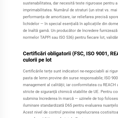
sustenabilitatea, dar necesită teste riguroase pentru a
imprimabilitatea. Numărul de straturi (un strat vs. mai 
performanța de amortizare, iar reliefarea precisă sporeș
lichidelor — în special esențială în aplicațiile din do
de înaltă gamă. Un producător de încredere furnizează
normelor TAPPI sau ISO 536) pentru fiecare lot, validân
Certificări obligatorii (FSC, ISO 9001, R
culorii pe lot
Certificările terțe sunt indicatori ne-negociabili ai rig
pasta de lemn provine din surse responsabile; ISO 90
management al calității; iar conformitatea cu REACH asi
stricte de siguranță chimică stabilite de UE. Pentru co
submina încrederea în marcă — uzinele de top foloses
iluminare standardizată D65 pentru evaluarea nuanțelor 
Acest nivel de control previne reprelucrarea costisitoa