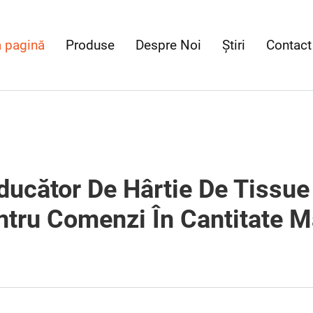
 pagină
Produse
Despre Noi
Știri
Contact
ucător De Hârtie De Tissue
ntru Comenzi În Cantitate M