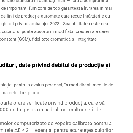
menzile standard în cantități mari — fără a compromite
el de important: furnizorii de top garantează livrarea în mai
ți de linii de producție automate care reduc întârzierile cu
sight-uri privind ambalajul 2023
. Scalabilitatea este cea
oducătorul poate absorbi în mod fiabil creșteri ale cererii
onstant (GSM), fidelitate cromatică și integritate
udituri, date privind debitul de producție și
stalației pentru a evalua personal, în mod direct, mediile de
pra celor trei piloni:
oarte orare verificate privind producția, care să
00 de foi pe oră în cadrul mai multor serii de
melor computerizate de vopsire calibrate pentru a
mitele ΔE < 2 — esențial pentru acuratețea culorilor