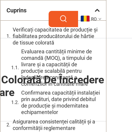
Cuprins
RO
Verificați capacitatea de producție și
fiabilitatea producătorului de hârtie
de tissue colorată
Evaluarea cantității minime de
comandă (MOQ), a timpului de
livrare și a capacității de
producție scalabilă pentru
 Colorată De Încredere
îndeplinirea constantă a
comenzilor în cantitate mare
are
Confirmarea capacității instalației
prin audituri, date privind debitul
de producție și modernitatea
echipamentelor
Asigurarea consistenței calității și a
conformității reglementare