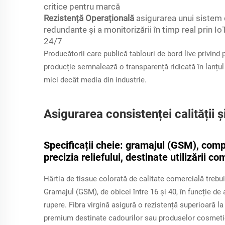
critice pentru marcă
Rezistență Operațională
asigurarea unui sistem 
redundante și a monitorizării în timp real prin IoT
24/7
Producătorii care publică tablouri de bord live privind
producție semnalează o transparență ridicată în lanțul
mici decât media din industrie.
Asigurarea consistenței calității 
Specificații cheie: gramajul (GSM), compo
precizia reliefului, destinate utilizării co
Hârtia de tissue colorată de calitate comercială trebu
Gramajul (GSM), de obicei între 16 și 40, în funcție de 
rupere. Fibra virgină asigură o rezistență superioară la
premium destinate cadourilor sau produselor cosmetice;