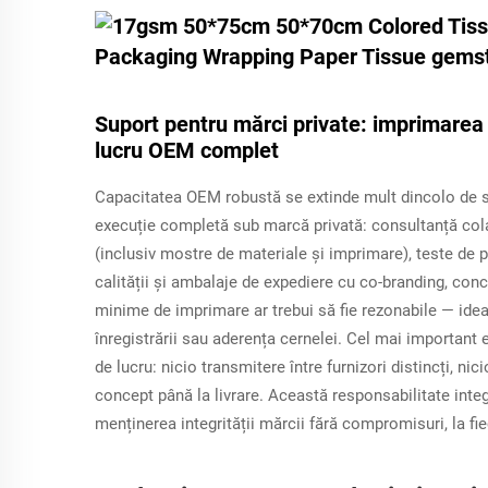
Suport pentru mărci private: imprimarea 
lucru OEM complet
Capacitatea OEM robustă se extinde mult dincolo de si
execuție completă sub marcă privată: consultanță colab
(inclusiv mostre de materiale și imprimare), teste de p
calității și ambalaje de expediere cu co-branding, conc
minime de imprimare ar trebui să fie rezonabile — ide
înregistrării sau aderența cernelei. Cel mai important e
de lucru: nicio transmitere între furnizori distincți, 
concept până la livrare. Această responsabilitate integ
menținerea integrității mărcii fără compromisuri, la fi