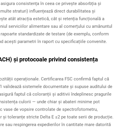
 asigura consistența în ceea ce privește absorbția și
multe straturi) influențează direct durabilitatea și
te atât atracția estetică, cât și retenția funcțională a
meniul serviciilor alimentare sau al comerțului cu amănuntul
 rapoarte standardizate de testare (de exemplu, conform
d acești parametri în raport cu specificațiile convenite.
EACH) și protocoale privind consistența
urozității operaționale. Certificarea FSC confirmă faptul că
01 validează sistemele documentate și supuse auditului de
gură faptul că coloranții și aditivii îndeplinesc pragurile
nsistența culorii — unde chiar și abateri minime pot
c vase de vopsire controlate de spectrofotometru,
și toleranțe stricte Delta E ≤2 pe toate serii de producție.
re sau respingerea expedierilor în cantitate mare datorită