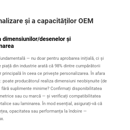
nalizare și a capacităților OEM
ea dimensiunilor/desenelor și
inarea
undamentală — nu doar pentru aprobarea inițială, ci și
de piață din industrie arată că 98% dintre cumpărătorii
r principală în ceea ce privește personalizarea. În afara
lă: poate producătorul realiza dimensiuni neobișnuite (de
 fără suplimente minime? Confirmați disponibilitatea
eometrice sau cu marcă — și verificați compatibilitatea
etalice sau laminarea. În mod esențial, asigurați-vă că
țea, opacitatea sau performanța la îndoire —
ux.