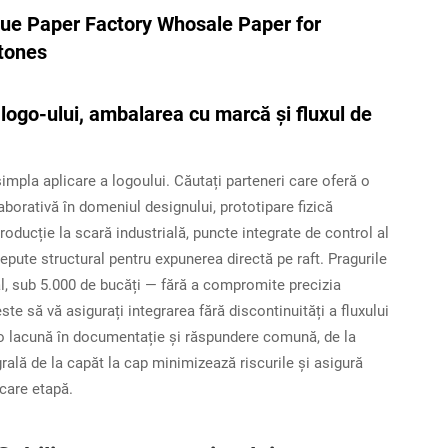
logo-ului, ambalarea cu marcă și fluxul de
mpla aplicare a logoului. Căutați parteneri care oferă o
orativă în domeniul designului, prototipare fizică
roducție la scară industrială, puncte integrate de control al
epute structural pentru expunerea directă pe raft. Pragurile
al, sub 5.000 de bucăți — fără a compromite precizia
ste să vă asigurați integrarea fără discontinuități a fluxului
nicio lacună în documentație și răspundere comună, de la
rală de la capăt la cap minimizează riscurile și asigură
ecare etapă.