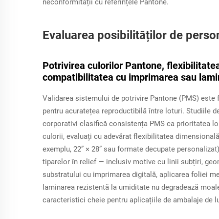
neconformității cu referințele Pantone.
Evaluarea posibilităților de perso
Potrivirea culorilor Pantone, flexibilitat
compatibilitatea cu imprimarea sau lam
Validarea sistemului de potrivire Pantone (PMS) este f
pentru acuratețea reproductibilă între loturi. Studiile 
corporativi clasifică consistența PMS ca prioritatea lo
culorii, evaluați cu adevărat flexibilitatea dimensiona
exemplu, 22” × 28” sau formate decupate personalizat)
tiparelor în relief — inclusiv motive cu linii subțiri, g
substratului cu imprimarea digitală, aplicarea foliei m
laminarea rezistentă la umiditate nu degradează moale
caracteristici cheie pentru aplicațiile de ambalaje de l