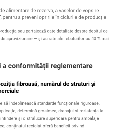
de alimentare de rezervă, a vaselor de vopsire
, pentru a preveni opririle în ciclurile de producție
 producția sau partajează date detaliate despre debitul de
 de aprovizionare — și au rate ale rebuturilor cu 40 % mai
și a conformității reglementare
ziția fibroasă, numărul de straturi și
merciale
ie să îndeplinească standarde funcționale riguroase.
aplicație, determină grosimea, drapajul și rezistența la
 întindere și o strălucire superioară pentru ambalaje
 conținutul reciclat oferă beneficii privind