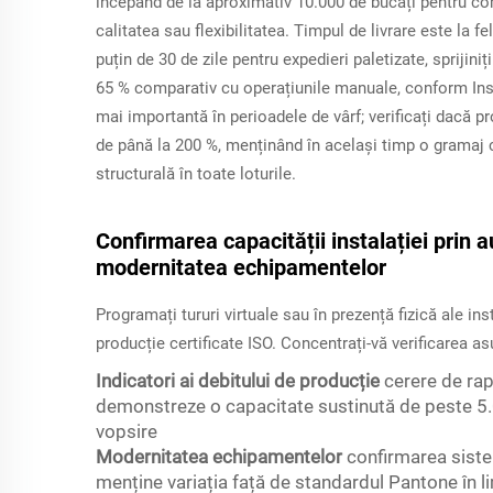
începând de la aproximativ 10.000 de bucăți pentru co
calitatea sau flexibilitatea. Timpul de livrare este la f
puțin de 30 de zile pentru expedieri paletizate, sprijini
65 % comparativ cu operațiunile manuale, conform
In
mai importantă în perioadele de vârf; verificați dacă pr
de până la 200 %, menținând în același timp o gramaj c
structurală în toate loturile.
Confirmarea capacității instalației prin a
modernitatea echipamentelor
Programați tururi virtuale sau în prezență fizică ale in
producție certificate ISO. Concentrați-vă verificarea asu
Indicatori ai debitului de producție
cerere de rap
demonstreze o capacitate sustinută de peste 5.0
vopsire
Modernitatea echipamentelor
confirmarea siste
menține variația față de standardul Pantone în li