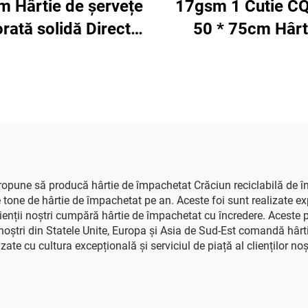
 Hârtie de șervețe
17gsm 1 Cutie C
orată solidă Direct
50 * 75cm Hârt
 Fabrică Frumoasă
colorată Fabrică E
e de ambalaj pentru
Cadouri Flori Amb
mente Fructe Mere
Floral Hârtie abso
i Struguri Hârtie de
colorată
vețe pentru Înveliș
pune să producă hârtie de împachetat Crăciun reciclabilă de înal
e tone de hârtie de împachetat pe an. Aceste foi sunt realizate expe
Clienții noștri cumpără hârtie de împachetat cu încredere. Aceste 
ii noștri din Statele Unite, Europa și Asia de Sud-Est comandă hâr
te cu cultura excepțională și serviciul de piață al clienților noșt