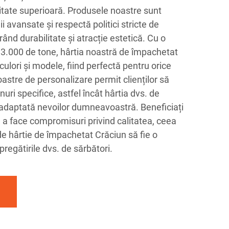
itate superioară. Produsele noastre sunt
i avansate și respectă politici stricte de
rând durabilitate și atracție estetică. Cu o
 3.000 de tone, hârtia noastră de împachetat
culori și modele, fiind perfectă pentru orice
oastre de personalizare permit clienților să
uri specifice, astfel încât hârtia dvs. de
 adaptată nevoilor dumneavoastră. Beneficiați
ă a face compromisuri privind calitatea, ceea
de hârtie de împachetat Crăciun să fie o
regătirile dvs. de sărbători.