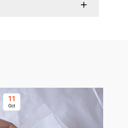
11
1
Oct
Oc