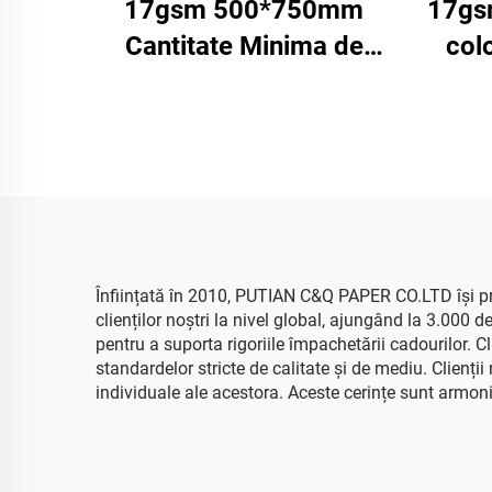
17gsm 500*750mm
17gsm
Cantitate Minima de
col
Comanda 2500 de foi
din
Fabrica de Hartie de
Hârti
Ambalaj Colorata pentru
Ali
Cadouri Alimentare si
Roși
Suveniruri Calitate
șer
Ridicata
Înființată în 2010, PUTIAN C&Q PAPER CO.LTD își pro
clienților noștri la nivel global, ajungând la 3.000 d
pentru a suporta rigoriile împachetării cadourilor. 
standardelor stricte de calitate și de mediu. Clienț
individuale ale acestora. Aceste cerințe sunt armoniza