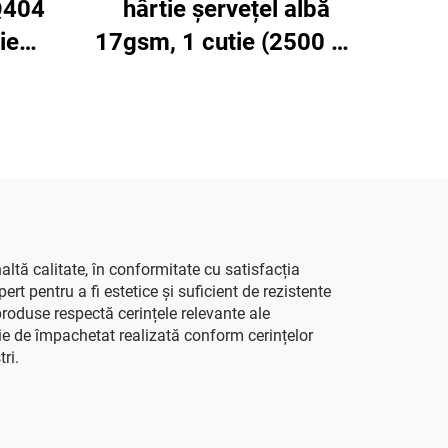
Q404
hârtie șervețel albă
ie
17gsm, 1 cutie (2500 de
n-gros
coli), 50*75cm, colorată,
alaj
pentru cadouri, flori,
rbantă
haine, pantofi, ambalaje,
hârtie șervețel albă
tă calitate, în conformitate cu satisfacția
rt pentru a fi estetice și suficient de rezistente
produse respectă cerințele relevante ale
tie de împachetat realizată conform cerințelor
ri.