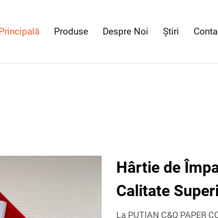
Principală
Produse
Despre Noi
Știri
Conta
Hârtie de Împ
Calitate Super
La PUTIAN C&Q PAPER CO.,