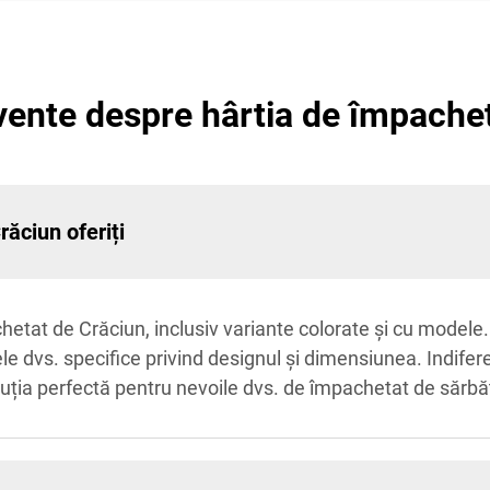
cvente despre hârtia de împache
răciun oferiți
etat de Crăciun, inclusiv variante colorate și cu modele.
le dvs. specifice privind designul și dimensiunea. Indifer
ția perfectă pentru nevoile dvs. de împachetat de sărbăt