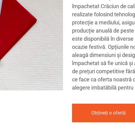
împachetat Crăciun de cal
realizate folosind tehnologi
protecție a mediului, asigu
producție anuală de peste
este disponibilă în diverse 
ocazie festivă. Opțiunile n
aleagă dimensiuni și design
împachetat să fie unică și
de prețuri competitive făr
ce face ca oferta noastră 
alegere imbatăbilă pentru p
Obțineți o ofertă