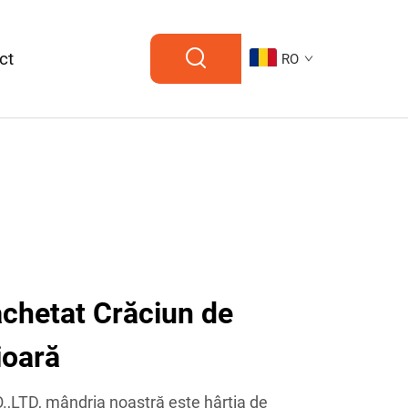
ct
RO
achetat Crăciun de
ioară
LTD, mândria noastră este hârtia de