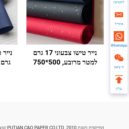
לינקדאין
אימייל
WhatsApp
נייר טישו צבעוני 17 גרם
למטר מרובע, 500*750
גרם 
ווי צ'אט
מ"מ, MOQ 2500 דפים, סחר
ישיר
בקבוק מפעל, נייר עטיפה
לאריזת
באיכות גבוהה למתנה, אריזת
עגבני
עליון
מזון ופירות