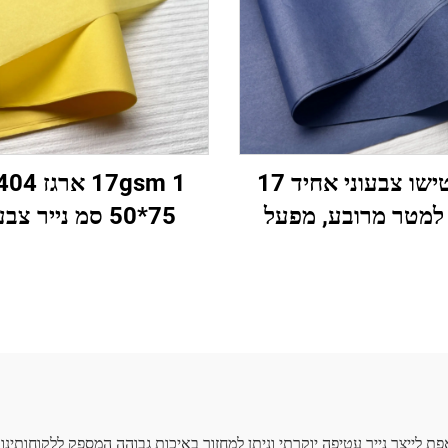
נייר טישו צבעוני אחיד 17
17gsm 1 א
למטר מרובע, מפעל
50*75 סמ נייר צב
ות, נייר עטיפה יפה
מפעלleale
 מזון, פירות - תפוח,
מתנה דפוס פרחים עט
ה, ענבים, נייר טישו
אריזה נייר טישו צבע
לעטיפה