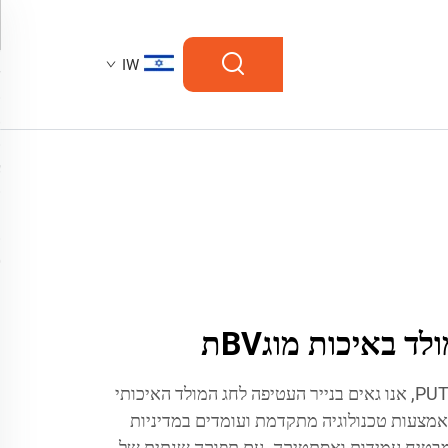
IW
ד באיכות מוגBVת
ב-PUTIAN C&Q PAPER CO.,LTD, אנו גאים בנייר העטיפה לחג המולד האיכותי
באמצעות טכנולוגיה מתקדמת ועומדים במדיניות
בטיח עמידות ואסתטיקה. עם תפוקה שנתית של