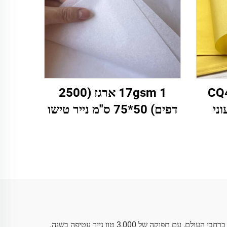
רגז CQ404
17gsm 1 ארגז (2500
עוני
דפים) 50*75 ס"מ נייר טישו
Who עטיפת
לבן נייר עטיפה צבעוני למתנה
יפה
פרחים בגדים נעליים אריזה
וני
נייר טישו לבן
המייסדת בשנת 2010, PUTIAN C&Q PAPER CO.LTD שואפת לייצר נייר עטיפה יוקרתי וניתן למחזור באיכות גבוהה המספק ללקוחותינו ברחבי העולם, עם תפוקה של 3,000 טון נייר עטיפה בשנה.