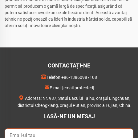
permit să producem o gamă largă de specificații, asigurând că
putem satisface nevoile unice ale fiecărui client. Această avantaj
tehnic ne poziționează ca lideri în industria hârtiei solide, capabili să
oferim soluții inovatoare clienților noștri.
CONTACTAȚI-NE
Telefon:
+86-13860987108
E-mail:
[email protected]
Address: Nr. 987, Satul Lacului Taihu, orașul Lingchuan,
districtul Chengxiang, orașul Putian, provincia Fujian, China.
LASĂ-NE UN MESAJ