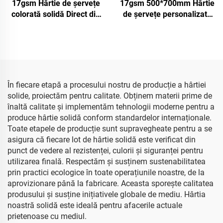
17gsm Hârtie de șervețe
17gsm 500*700mm Hârtie
colorată solidă Direct din
de șervețe personalizată
Fabrică Frumoasă Hârtie
Fabrica din China Hârtie
de ambalaj pentru
colorată pentru Ambalaj
Alimente Fructe Mere
Înveliș Cadouri Haine
Roșii Struguri Hârtie de
Mărfuri Hârtie de șervețe
șervețe pentru Înveliș
În fiecare etapă a procesului nostru de producție a hârtiei
solide, proiectăm pentru calitate. Obținem materii prime de
înaltă calitate și implementăm tehnologii moderne pentru a
produce hârtie solidă conform standardelor internaționale.
Toate etapele de producție sunt supravegheate pentru a se
asigura că fiecare lot de hârtie solidă este verificat din
punct de vedere al rezistenței, culorii și siguranței pentru
utilizarea finală. Respectăm și susținem sustenabilitatea
prin practici ecologice în toate operațiunile noastre, de la
aprovizionare până la fabricare. Aceasta sporește calitatea
produsului și susține inițiativele globale de mediu. Hârtia
noastră solidă este ideală pentru afacerile actuale
prietenoase cu mediul.