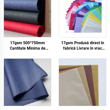
17gsm 500*750mm
17gsm Produsă direct în
Cantitate Minima de
fabrică Livrare în vrac
Comanda 2500 de foi
Hârtie colorată
Fabrica de Hartie de
Personalizabilă Hârtie de
Ambalaj Colorata pentru
înveliș pentru
Cadouri Alimentare si
Îmbrăcăminte Pantofi
Suveniruri Calitate
Cadouri Floare Hârtie de
Ridicata
mătase