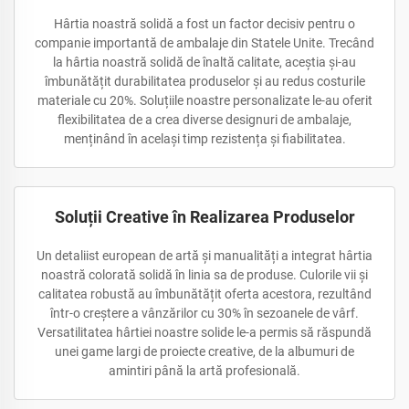
Hârtia noastră solidă a fost un factor decisiv pentru o
companie importantă de ambalaje din Statele Unite. Trecând
la hârtia noastră solidă de înaltă calitate, aceștia și-au
îmbunătățit durabilitatea produselor și au redus costurile
materiale cu 20%. Soluțiile noastre personalizate le-au oferit
flexibilitatea de a crea diverse designuri de ambalaje,
menținând în același timp rezistența și fiabilitatea.
Soluții Creative în Realizarea Produselor
Un detaliist european de artă și manualități a integrat hârtia
noastră colorată solidă în linia sa de produse. Culorile vii și
calitatea robustă au îmbunătățit oferta acestora, rezultând
într-o creștere a vânzărilor cu 30% în sezoanele de vârf.
Versatilitatea hârtiei noastre solide le-a permis să răspundă
unei game largi de proiecte creative, de la albumuri de
amintiri până la artă profesională.