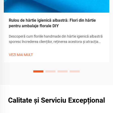
Rulou de hârtie igienică albastră: Flori din hârtie
pentru ambalaje florale DIY
Descoperă cum floriile handmade din hârtie igienică albastră
sporesc încrederea clienților, reținerea acestora și atracția
unboxing-ului. Află sfaturi de realizare, unelte și personalizare
pentru ambalaje premium de cadouri. Descarcă ghidul acum.
VEZI MAI MULT
Calitate și Serviciu Excepțional