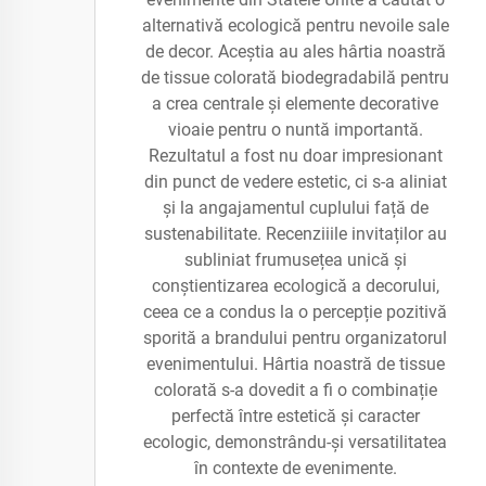
alternativă ecologică pentru nevoile sale
de decor. Aceștia au ales hârtia noastră
de tissue colorată biodegradabilă pentru
a crea centrale și elemente decorative
vioaie pentru o nuntă importantă.
Rezultatul a fost nu doar impresionant
din punct de vedere estetic, ci s-a aliniat
și la angajamentul cuplului față de
sustenabilitate. Recenziiile invitaților au
subliniat frumusețea unică și
conștientizarea ecologică a decorului,
ceea ce a condus la o percepție pozitivă
sporită a brandului pentru organizatorul
evenimentului. Hârtia noastră de tissue
colorată s-a dovedit a fi o combinație
perfectă între estetică și caracter
ecologic, demonstrându-și versatilitatea
în contexte de evenimente.