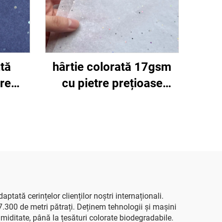
tă
hârtie colorată 17gsm
tre
cu pietre prețioase
ii,
argintii cu laser alb,
 g/m²,
500*700mm, vânzare
nzare
en-gros, hârtie de
oral,
ambalare colorată de
eftină
înaltă calitate
tată cerințelor clienților noștri internaționali.
7.300 de metri pătrați. Deținem tehnologii și mașini
umiditate, până la țesături colorate biodegradabile.