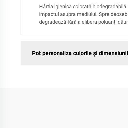
Hârtia igienică colorată biodegradabil
impactul asupra mediului. Spre deosebir
degradează fără a elibera poluanți dăună
Pot personaliza culorile și dimensiuni