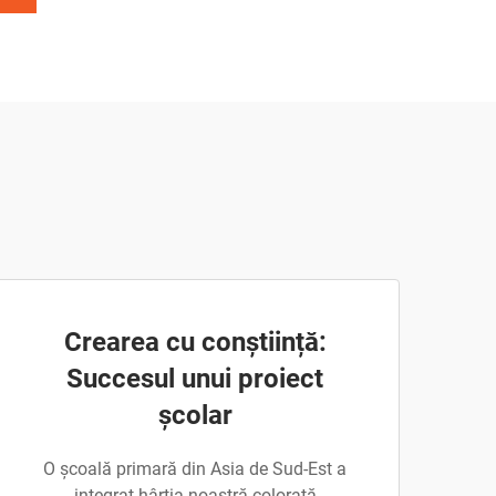
Crearea cu conștiință:
Succesul unui proiect
școlar
O școală primară din Asia de Sud-Est a
integrat hârtia noastră colorată