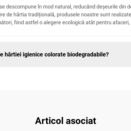
ă se descompune în mod natural, reducând deșeurile din d
e de hârtia tradițională, produsele noastre sunt realizat
tori, fiind astfel o alegere ecologică atât pentru afaceri,
le hârtiei igienice colorate biodegradabile?
Articol asociat