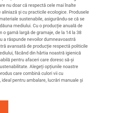
are nu doar că respectă cele mai înalte
e aliniază și cu practicile ecologice. Produsele
 materiale sustenabile, asigurându-se că se
dăuna mediului. Cu o producție anuală de
m o gamă largă de gramaje, de la 14 la 38
ru a răspunde nevoilor dumneavoastră
tră avansată de producție respectă politicile
diului, făcând din hârtia noastră igienică
abilă pentru afaceri care doresc să-și
ustenabilitate. Alegeți opțiunile noastre
rodus care combină culori vii cu
, ideal pentru ambalare, lucrări manuale și