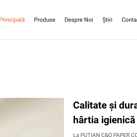
Principală
Produse
Despre Noi
Știri
Conta
Calitate și dura
hârtia igienic
La PUTIAN C&Q PAPER CO.,