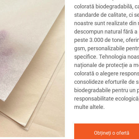
colorată biodegradabilă, c
standarde de calitate, ci s
noastre sunt realizate din
descompun natural fără a 
peste 3.000 de tone, oferi
gsm, personalizabile pent
specifice. Tehnologia noas
naționale de protecție a me
colorată o alegere respons
consolideze eforturile de s
biodegradabile pentru un p
responsabilitate ecologică
multe altele.
Obțineți o ofertă