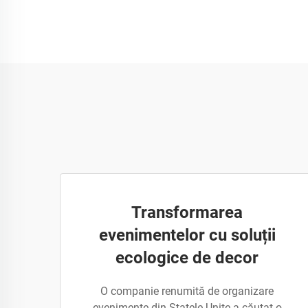
Transformarea
evenimentelor cu soluții
ecologice de decor
O companie renumită de organizare
evenimente din Statele Unite a căutat o