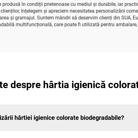
 produsă în condiții prietenoase cu mediul și durabile, iar prac
clienților, înțelegem și apreciem necesitatea personalizării come
loarea și gramajul. Suntem mândri să deservim clienți din SUA, Eu
adabilă multifuncțională, care poate fi utilizată pentru ambalar
te despre hârtia igienică color
izării hârtiei igienice colorate biodegradabile?