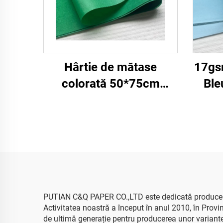
Hârtie de mătase
17gs
colorată 50*75cm
Ble
17gsm Hârtie unică
Produsă direct în fabrică
ș
Ambalare alimente
Perso
Fructe Mere Roșii
Fabr
Struguri Hârtie de înveliș
Fru
pentru hârtie de mătase
Tri
PUTIAN C&Q PAPER CO.,LTD este dedicată producerii de
Activitatea noastră a început în anul 2010, în Provi
de ultimă generație pentru producerea unor variante d