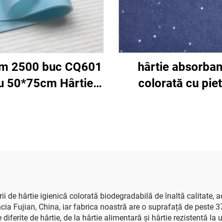
m 2500 buc CQ601
hârtie absorban
u 50*75cm Hârtie
colorată cu pie
colorată pentru
prețioase argint
ervețele Solidă
albastru închis, 17
nalizată Direct din
500 * 700 mm, vâ
ică pentru Ambalaj
en-gros, ambalaj fl
cte Alimente Haine
hârtie absorbantă i
cou Pantofi Înveliș
 hârtie igienică colorată biodegradabilă de înaltă calitate, adap
ncia Fujian, China, iar fabrica noastră are o suprafață de peste 3
iferite de hârtie, de la hârtie alimentară și hârtie rezistentă la 