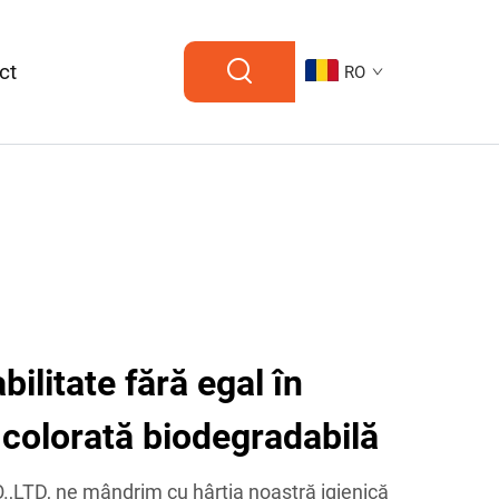
ct
RO
bilitate fără egal în
ă colorată biodegradabilă
LTD, ne mândrim cu hârtia noastră igienică