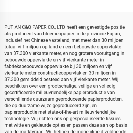
Bloemmotieven
Groothandel Verpakking
Verpakking Goedkoop
Hoogwaardig Gekleurd
Sjabloenpapier
Sjabloenpapier
PUTIAN C&Q PAPER CO., LTD heeft een gevestigde positie
als producent van bloemenpapier in de provincie Fujian,
inclusief het Chinese vasteland, met meer dan 30 miljoen
totaal vijf miljoen op land en een bebouwde oppervlakte
van 37.300 vierkante meter, en nog grotere vooruitgang in
bebouwde oppervlakte en vijf vierkante meter in
fabrieksbebouwde oppervlakte bij 30 miljoen en vijf
vierkante meter constructieoppervlak en 30 miljoen in
37.300 gemiddeld besteed aan vijf vierkante meter. Wij
beschikken over een grootschalige, veilige en volledig
gecertificeerde milieuvriendelijke papierproductie van
verschillende duurzaam geproduceerde papierproducten,
die op duurzame wijze geproduceerd zijn, en
papierproductie met state-of-the-art milieuvriendelijke
technologie. Wij richten ons op gespecialiseerde tissues
met witte en gekleurde opties en passen deze aan op basis
van de marktvraag. Wij hebben de mogelijkheid voldoende