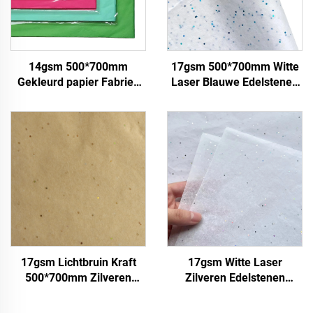
14gsm 500*700mm
17gsm 500*700mm Witte
Gekleurd papier Fabriek
Laser Blauwe Edelstenen
groothandel Hoogwaardig
Gekleurd Papier Decoratie
Geschenk Bloemen
Verpakking Hoogwaardig
Bloemkleding Schoenen
Gekleurd Sjabloenpapier
Verpakking voor Voedsel
Fruit
17gsm Lichtbruin Kraft
17gsm Witte Laser
500*700mm Zilveren
Zilveren Edelstenen
Edelstenen Sjabloenpapier
500*700mm Gekleurd
Groothandel
Papier Fabriek