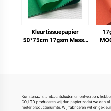
Kleurtissuepapier
17
50*75cm 17gsm Massa
MOQ
Papier Fabriek Directe
Tis
Verpakking Voedsel
Fruit appel Tomaat Druif
Hoe
Verpakkingspapier
Ges
Tissue
Ve
Kunstenaars, ambachtslieden en ontwerpers hebben
CO.,LTD produceren wij dun papier zodat we aan al 
meter productieruimte. Wij fabriceren wit en gekle