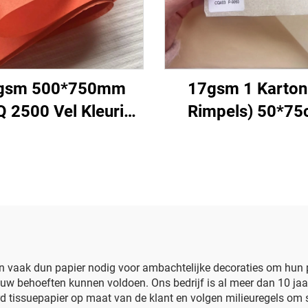
gsm 500*750mm
17gsm 1 Karton
 2500 Vel Kleurig
Rimpels) 50*7
suepapier Fabriek
Kleurpapier Fabr
Groothandel
Groothandel Gesc
kwaliteit Voedsel
Bloem Bloemwe
chenk Verpakking
Verpakking Kleur
rpakkingspapier
Tissuepapier
 vaak dun papier nodig voor ambachtelijke decoraties om hun p
uw behoeften kunnen voldoen. Ons bedrijf is al meer dan 10 jaar
urd tissuepapier op maat van de klant en volgen milieuregels om