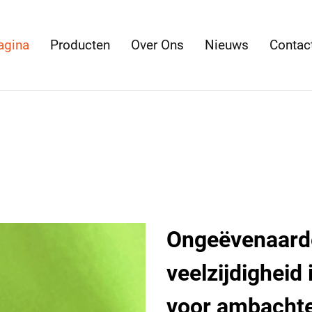
agina
Producten
Over Ons
Nieuws
Contac
Ongeëvenaarde
veelzijdigheid 
voor ambacht