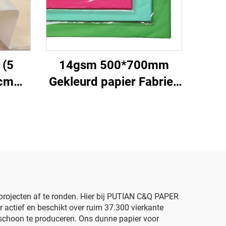
 (5
14gsm 500*700mm
5cm
Gekleurd papier Fabriek
iek
groothandel
henk
Hoogwaardig Geschenk
rk
Bloemen Bloemkleding
loos
Schoenen Verpakking
voor Voedsel Fruit
rojecten af te ronden. Hier bij PUTIAN C&Q PAPER
 actief en beschikt over ruim 37.300 vierkante
 schoon te produceren. Ons dunne papier voor