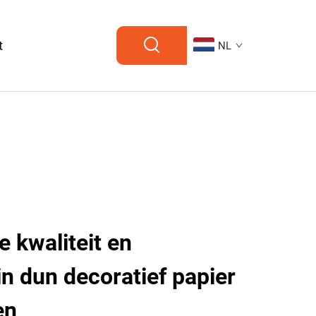
t
NL
 kwaliteit en
in dun decoratief papier
en