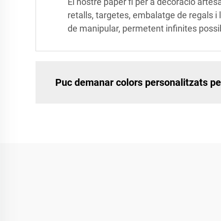
El nostre paper fi per a decoració artesa
retalls, targetes, embalatge de regals i
de manipular, permetent infinites possib
Puc demanar colors personalitzats per