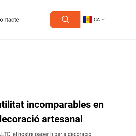
ontacte
CA
atilitat incomparables en
 decoració artesanal
D, el nostre paper fi per a decoració