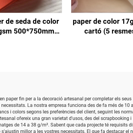
r de seda de color
paper de color 17
gsm 500*750mm
cartó (5 resme
QE 2500 fulles
50*75cm Embalat
balatge de regal
regal florals amb 
ments d'alta qualitat
de seda de color 
per de seda per
envoltar
iten paper fin per a la decoració artesanal per completar els se
tres necessitats. La nostra empresa funciona des de fa més de 
ncs i colors segons les preferències del client, seguint les nor
rtesanal ofereix una gran varietat d'usos, des del scrapbooking i 
atges de 14 a 38 g/m². Sabent que cada projecte té requisits di
e s'ajustin millor a les vostres necessitats. El que fa destacar el