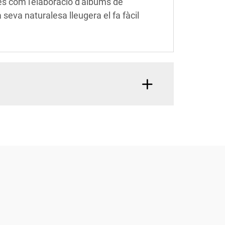
ctes com l'elaboració d'àlbums de
seva naturalesa lleugera el fa fàcil