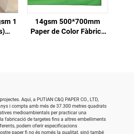
gsm 1
14gsm 500*700mm
s)
Paper de Color Fàbrica
ge de
Grossista Alta Qualitat
paper
Embolic per a Regals
sòlid
Flors Ropa Sabates
Envasat per a Menjars
Fruit
us projectes. Aquí, a PUTIAN C&Q PAPER CO., LTD,
10 anys i compta amb més de 37.300 metres quadrats
matives medioambientals per practicar una
la fabricació de targetes fins a altres embelliments
ferents, podem oferir especificacions
 nostre paper fi no és només la qualitat, sinó també