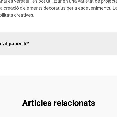
nal és versàtil i es pot utilitzar en una varietat de proje
 la creació d'elements decoratius per a esdeveniments. La 
ilitats creatives.
 al paper fi?
Articles relacionats