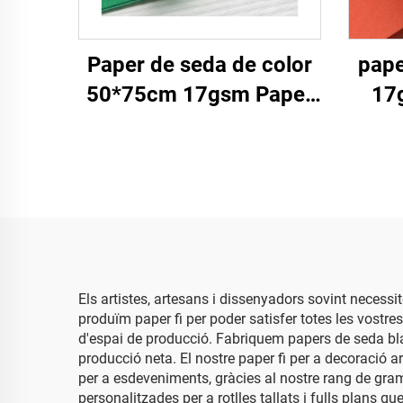
Paper de seda de color
pape
50*75cm 17gsm Paper
17
sòlid Embalatge directe
M
d'fàbrica Per a aliments,
Em
fruites, poma, tomàquet,
d'ali
raïm Paper de seda per
Pa
envoltar
Els artistes, artesans i dissenyadors sovint necess
produïm paper fi per poder satisfer totes les vos
d'espai de producció. Fabriquem papers de seda bla
producció neta. El nostre paper fi per a decoració a
per a esdeveniments, gràcies al nostre rang de gram
personalitzades per a rotlles tallats i fulls plans qu