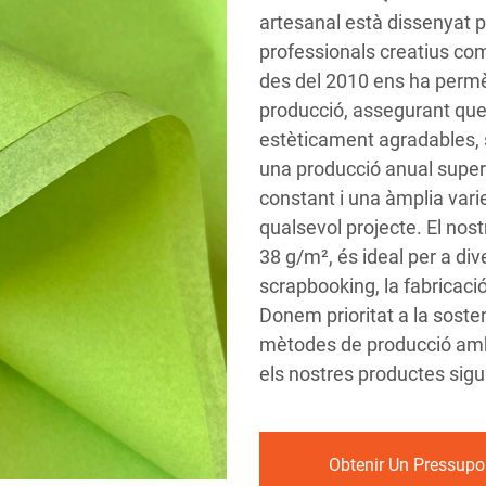
artesanal està dissenyat p
professionals creatius com
des del 2010 ens ha permè
producció, assegurant que
estèticament agradables, s
una producció anual superi
constant i una àmplia vari
qualsevol projecte. El nos
38 g/m², és ideal per a dive
scrapbooking, la fabricació
Donem prioritat a la sosten
mètodes de producció amb 
els nostres productes sigu
Obtenir Un Pressupo