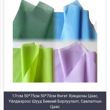
17гсм 50*75см 50*70см Өнгөт Хувцасны Цаас,
Үйлдвэрээс Шууд Бөөний Борлуулалт, Савлалтын
Цаас