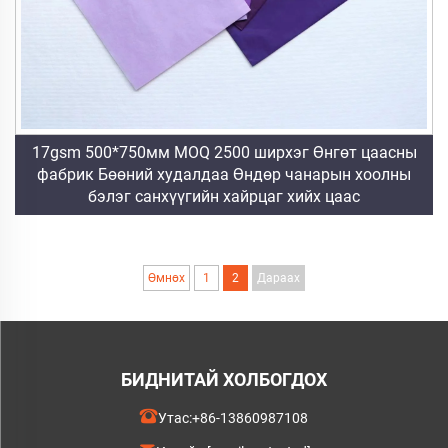
17gsm 500*750мм MOQ 2500 ширхэг Өнгөт цаасны
фабрик Бөөний худалдаа Өндөр чанарын хоолны
бэлэг санхүүгийн хайрцаг хийх цаас
Өмнөх
1
2
Дараах
БИДНИТАЙ ХОЛБОГДОХ
Утас:
+86-13860987108