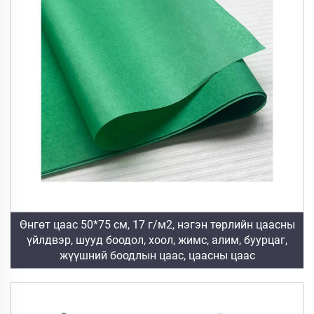
Өнгөт цаас 50*75 см, 17 г/м2, нэгэн төрлийн цаасны
үйлдвэр, шууд боодол, хоол, жимс, алим, буурцаг,
жүүшний боодлын цаас, цаасны цаас