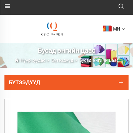
MN
Бусад өнгийн цаас
Нүүр хуудас
>
Бүтээдүүд
>
Бусад өнгийн цаас
БҮТЭЭДҮҮД