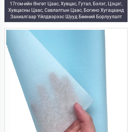
17гсм-ийн Өнгөт Цаас, Хувцас, Гутал, Бэлэг, Цэцэг,
Хувцасны Цаас, Савлалтын Цаас, Богино Хугацаанд
Захиалгаар Үйлдвэрээс Шууд Бөөний Борлуулалт