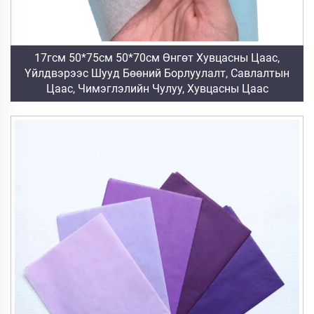
17гсм 50*75см 50*70см Өнгөт Хувцасны Цаас,
Үйлдвэрээс Шууд Бөөний Борлуулалт, Савлалтын
Цаас, Чимэглэлийн Чулуу, Хувцасны Цаас