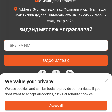
И-майл:
[email protected]
Address: Зүүн өмнөд Хятад, Фуҗиань муж, Путянь хот,
Чэнсянгийн дүүрэг, Линчаоны сумын Тайхугийн газрын
хаяг, 987-р байр
БИДЭНД МЕССЕЖ ҮЛДЭЭГЭЭРЭЙ
Одоо илгээх
We value your privacy
We use cookies and similar tools to provide our services. If you
Бүх эрхийг хууль ёсоор хадгалж байна 2025 онд Путянь
don't want to accept all cookies, click Personalize cookies.
C&Q Цаасны Компани, ХХК-ийн эзэмшилд |
Нууцлалын
бодлого
Accept all