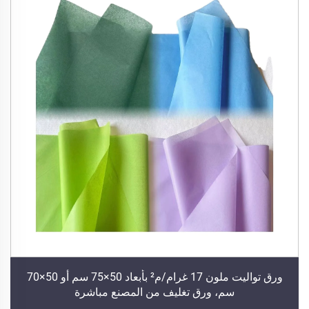
ورق تواليت ملون 17 غرام/م² بأبعاد 50×75 سم أو 50×70
سم، ورق تغليف من المصنع مباشرة