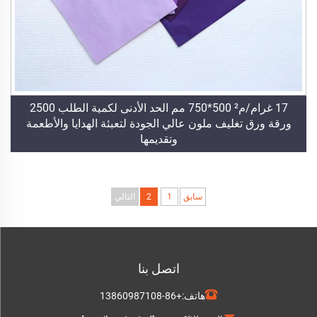
17 غرام/م² 500*750 مم الحد الأدنى لكمية الطلب 2500
ورقة ورق تغليف ملون عالي الجودة لتعبئة الهدايا والأطعمة
وتقديمها
سابق
1
2
التالي
اتصل بنا
هاتف:
+86-13860987108