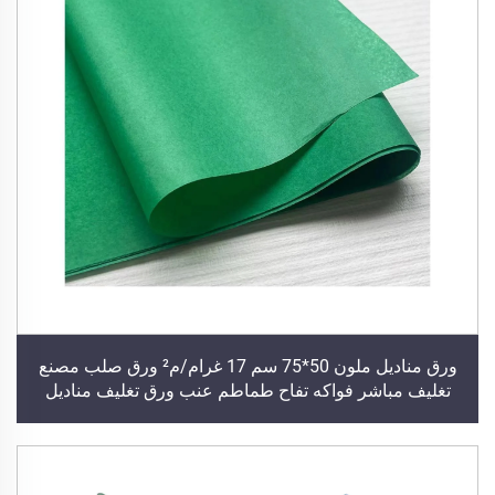
ورق مناديل ملون 50*75 سم 17 غرام/م² ورق صلب مصنع
تغليف مباشر فواكه تفاح طماطم عنب ورق تغليف مناديل