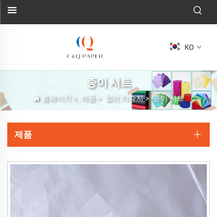
KO
종이 시트
홈페이지
>
제품
>
컬러 티슈지
>
종이 시트
제품