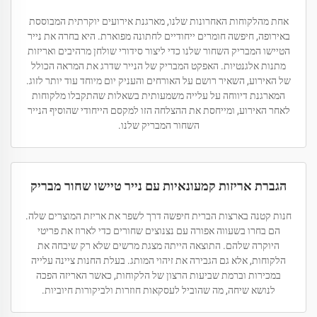
אחת מהלקוחות האחרונות שלנו, מארגנת אירועים יוקרתית המבוססת
באירופה, חיפשה חומרים ייחודיים לחתונה מפוארת. היא בחרה את נייר
הטיישו המבריק השחור שלנו כדי ליצור סידורי שולחן מרהיבים ואריזות
מתנות אלגנטיות. האפקט המבריק של הנייר שדרג את המראה הכולל
של האירוע, השאיר רושם על האורחים והעניק יום מיוחד עוד יותר לזוג.
המארגנת דיווחה על עלייה משמעותית בשאלות שהתקבלו מלקוחות
לאחר האירוע, ומייחסת את ההצלחה הזו למקסם הייחודי שהוסיף הנייר
השחור המבריק שלנו.
הגברת אריזות קמעונאיות עם נייר טיישו שחור מבריק
חנות קטנה בארצות הברית חיפשה דרך לשפר את אריזת המוצרים שלה.
הם בחרו בשעווה אפורה עם נצנוצים שחורים כדי לארוז את פריטי
היוקרה שלהם. התוצאה הייתה מצגת מרשים שלא רק שיבחה את
הלקוחות, אלא גם הגבירה את זיהוי המותג. בעלת החנות ציינה עלייה
במכירות וברמת שביעות הרצון של הלקוחות, כאשר האריזה הפכה
לנושא שיחה, מה שהוביל לעסקאות חוזרות ולביקורות חיוביות.