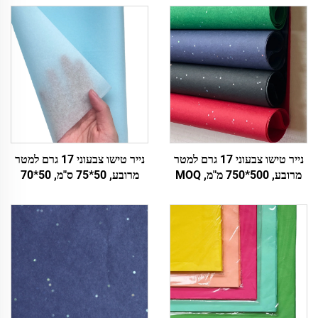
נייר טישו צבעוני 17 גרם למטר
נייר טישו צבעוני 17 גרם למטר
מרובע, 500*750 מ"מ, MOQ
מרובע, 50*75 ס"מ, 50*70
2500 דפים, סחר בקבוק מפעל,
ס"מ, מכירת wholeale מפעמי,
נייר עטיפה באיכות גבוהה
נייר עטיפה, נייר טישו, אבני חן
למתנה, אריזת מזון ופירות