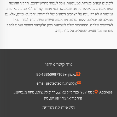
ליפופים קטנים לאריזת קמעונאות, נוכל לעמוד בדרישותיכם. תהליך ההגשה
המותאמת שלנו אפקטיבי, מה שמאפשר זמני מחזור קצרים ללא פגיעה באיכות.
גמישות זו לא רק עונה על הצרכים השונים של לקוחותינו הבינלאומיים, אלא גם
מגבילה את יכולתם ליצור מצגות מותאמות אישית ומשפיעות למוצרים או
לאירועים שלהם. המחויבות שלנו לשביעות רצון הלקוחות דוחפת אותנו לספק
פתרונות מותאמים שמעלים על כל תקווה.
צור קשר איתנו
טלפון:
+86-13860987108
אֶלֶקטרוֹנִי:
[email protected]
Address: מס' 987, כפר לייק טאיهو, רחוב לינגצ'ואן, מחוז צ'נגסיאנג,
עיר פודיאן, מחוז פוג'יאן, סין
השאירו לנו הודעה