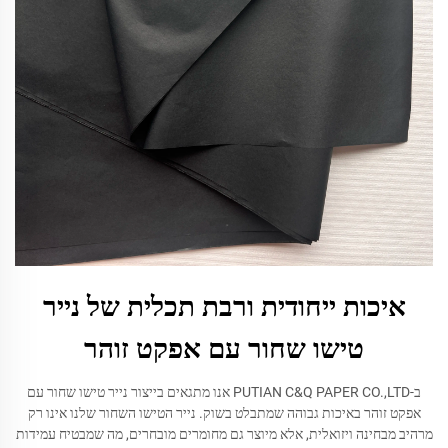
איכות ייחודית ורבת תכלית של נייר
טישו שחור עם אפקט זוהר
ב-PUTIAN C&Q PAPER CO.,LTD אנו מתגאים בייצור נייר טישו שחור עם
אפקט זוהר באיכות גבוהה שמתבלט בשוק. נייר הטישו השחור שלנו אינו רק
מרהיב מבחינה ויזואלית, אלא מיוצר גם מחומרים מובחרים, מה שמבטיח עמידות