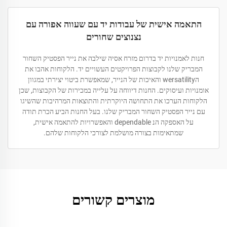
התאמה אישית של עבודות יד עם שעווה אפורה עם
נצנוצים שחורים
חנות לאמנויות יד בדרום מזרח אסיה שילבה את נייר הפסטיק השחור
המבריק שלנו לקבוצות הפרויקטים העשויים יד. הלקוחות אהבו את
הwersatility והאיכות של הנייר, שמאפשרת ביטוי יצירתי במגוון
אומנויות ועיסוקים. החנות דיווחה על עלייה במכירות של הקבוצות, שכן
הלקוחות הערכו את התחושה היוקרתית והתוצאות המרהיבות שהשיגו
עם נייר הפסטיק השחור המבריק שלנו. בעל החנות הביע הכרת תודה
על האספקה הנ dependable והאפשרויות להתאמה אישית,
שמתאימות בצורה מושלמת לצורכי הלקוחות שלהם.
מוצרים קשורים