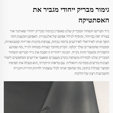
גימור מבריק ייחודי מגביר את
האסתטיקה
נייר הטיישו השחור המבריק שלנו מאופיין בגימור מבריק ייחודי שאותגר אור
בצורה יפה במיוחד, ומוסיף לגילוי אפקט של אלגנטיות. האפקט המנצנץ הזה
הופך אותו לאידיאלי לאירועים ברמה גבוהה, עטיפת מתנות ואריזות קמעונאיות,
ומבטיח שהמוצרים שלך יבלטו. הברק מחובר בצורה בטוחה לנייר, מה שמונע
התפזרות ומשמר חזות נקייה. תכונה ייחודית זו הפכה את נייר הטיישו השחור
המבריק שלנו לבחירה מועדפת בקרב מעצבים ומאצבי אירועים המחפשים ליצור
תצוגות מרשים מבחינה ויזואלית. עם מראהו היוקרתי, הוא מעלה את תפיסת
המוצר שכלול בתוכו, מה שהופך אותו לכלי עוצמתי לחיזוק חוויית הקנייה
והשביעות רצון של הלקוח.