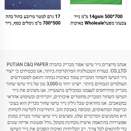
14gsm 500*700 מ"מ נייר
17 גרם למטר מרובע כחול כהה
צבעוני מפעלWholeale באיכות
500*700 מ"מ גימלים כסף, נייר
גבוהה עטיפת מתנה עלי פרחים
צבעוני, נייר טישו Wholeale,
דפוס פרחים בגדים נעליים
עטיפת פרחים, אריזה, נייר טישו
עטיפה אריזה למזון פירות
זול
אנחנו מייצרים נייר טישו אפור מבריק בחברה PUTIAN C&Q PAPER
CO.,LTD. בעזרת הטכנולוגיה המתקדימת ביותר, אנו מבטיחים כי ייצור
נייר הטישו השחור המבריק עומד באיכות גבוהה ותואם לסטנדרטים
העולמיים הגבוהים ביותר. ייצרנו יותר מ-3,000 טון של נייר טישו שחור
מבריק ומתייחסים לעצמנו כמובילים בתעשייה. אנו משיגים את נייר
הטישו השחור המבריק מחומרים איכותיים, יוקרתיים ובשימוש אחראי
במשאבים. אנו מוודאים שכל גיליון נייר טישו שחור מבריק הוא בעובי
וברקמה המתאימים, ומכוסה באבקת זהב. התחייבות לקליטת לקוחות
היא מהמניעים המרכזיים שלנו, ומציעים נייר טישו שחור מבריק במגוון
אפשרויות בהתאמה אישית מבחינת משקל, גודל וסגנונות אריזה שונים
כדי להתאים לכל צורך. רב תכליתיות ואיכות הופכים את נייר הטישו