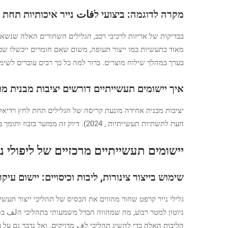
מקרה לדוגמה: ביצועי לفات נייר איכותיות תחת 
בערך במהלך שילוח מוצרים. ברור למה כל כך רבים עוברים לשימ
איך יישומים תעשייתיים דורשים יציבות מבנית 
יציבות מבנית אחידה מונעת קריסה של הגלילים תחת לחץ רדיאלי או שינויי רטיבות. למשל, בייצו
העת לתשתיות תעשייתיות
, 2024). דיוק זה ממזער בזבוז ותומך בתפעול חסר הפרעה בסביבות ייצור מתמשכות.
יישומים תעשייתיים מרכזיים של ליפולי נ
שימוש בייצור צינורות, ליבות וכיסויים: יישום עיקר
ניוטון למטר רבוע, מה שמהווה הבדל משמעותי בתהליכי הلف בסו