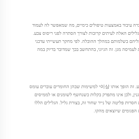
עברה עיבוד באמצעות טיפולים כימיים, מה שמאפשר לה לעמוד
לילים האלה לעיתים קרובות לצורך הסתרה לפני ריסוס צבע.
 עליהם בשלמותם במהלך ההובלה. לפי מחקר תעשייתי עדכני
לעמיסה מגן. זה הגיוני, בהתחשב בכך שמדובר בדיוק במה
הנייר הקרافت השחור מקבל את עמידותו מסיבי הת셀ולוז המורכבים, שיכולים לעמוד בכוחות מתיחה משמעותיים של כ-12 קילו ניוטון למטר רבוע. זה הופך אותו 이상י למשימות שבהן החומרים עוברים עומס
נין, ולכן אינו מתפרק בקלות כשנחשף לשומנים או לממיסים
חסרות פליטה של נייר שחור זה, בצורת גליל. הגלילים הללו
הפגומים שיוצאים מהקו.