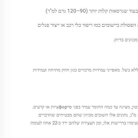
צפיפות גבוהה יותר (150+ גרם למ"ר) מתאימה לסגירת משטחים עמידה בקרע, בעוד שגרסאות קלות יותר (90–120 גרם למ"ר)
ון מכונות חיתוך או מיטות חיתוך CNC, ומקטינים את כמות הפסולת ביישומים כמו ריפוד כלי רכב או ייצור פנלים
וונים בדיוק.
ללא כשל. מאפייני עמידות מרכזיים כגון חוזק מתיחה ועמידות
חוזק המשיכה של הגליל, הנמדד בקילו ניוטון למטר, מציין למעשה כמה כוח הוא מסוגל לספוג לפני שהוא נשבר. עמידות הקרע, הנמדדת במילי ניוטון, מציגה עד כמה החומר עמיד בפני פרфорציות או קרעים.
עבור נייר קרافت שחור תעשייתי, רואים בדרך כלל ערכי חוזק משיכה בתחום שבין 35 ל-50 ק"נ/מ, עם עמידות קרע העולה לעתים קרובות על 500 מ"נ. נתונים אלו חשובים מכיוון שהם מבטיחים שהדברים
יתקדמו כשורה בשורות הייצור המהירות. מחקר מהשנה 2023 בחן את הנושא בדיוק ומצא משהו מעניין למדי: כאשר יצרנים השתמשו בגלילים שעימדו בדרישות אלו, זמן העצירה שלהם ירד ב-22 אחוז לעומת