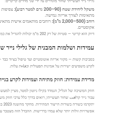
גלילי נייר תעשייתי שחור מוגדרים על ידי שני מדדים קריטיים:
משקל ליחידת שטח (90–200 גרם למטר רבוע):
מתאימות לצורך אריזה גמישה.
רוחב (500–2,000 מ"מ):
אקוסטיים.
דיוק הוא קריטי — סטיות של רק 202 מ"מ יכולות להגדיל את כמות הפסולת ב-
עמידות ושלמות המבנית של גלילי נייר ש
בסביבות קשות — מקווי אריזה אוטומטיים ועד טיפול בציוד כבד — 
לקרע משפיעים ישירות על אמינות תפעולית וכفاءת עלות.
מדידת עמידות: חוזק מתיחה ועמידות לקרע בניי
אפשרויות זולות יותר שלא עמדו בדרישות. ההבדל הזה מצטבר עם 