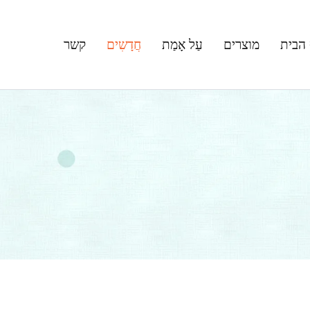
הבית
מוצרים
עַל אָמַת
חֲדָשִים
קשר