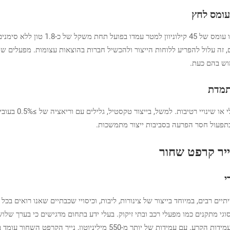
עומס לחץ
בבדיקות של אריזות לרכיבי רכב, הגלילים
וש בהם כעת.
מתמדת
ר טקסטיל, גלילים עם וריאציה של ≥0.5% בעובי לאורך הרוחב שלהם מקטינים את שבירת החוטים ב-17% (
ייר קרפט שחור
י
גי מתקנים כמו מפעלי רכב ובתי זיקוק. בעלי ידע בתחום מדגישים כי בערך של
הליבות האלה כדי להשיג תהליכי לف מדויקים. ואל נדבר גם על עמידות הקרע. 