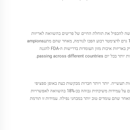
מעשה להכפיל את תוחלת החיים של פריטים בהשוואה לאריזות
נייר רגיל, ולפעמים אף להוסיף חודש נוסף על המדף בחנויות. למוצרים כמו גלולות ואלקטרוניקה עדינה, ניירות מיוחדים שמשקלם נע בין 90 ל-120 גרם לדצימטר רבוע הפכו לנורמה, מאחר שהם מתעampions
היטב מבלי לקרוע, אך עדיין עמידים בפני דקירות בלתי מכוונות במהלך השינוע. ובנוגע למזונות אורגניים, חברות רבות מחליפות את אריזות הפלסטיק באריזות איכות מזון העומדות בדרישות ה-FDA להגנה
passing across di.
עגלית הובילה לעליה מתמדת בביקוש לנייר קרافت שחור כבד, שצומח בקצב של כ-22% מדי שנה מאז 2021, לפי דוחות תעשייה. יותר ויותר חברות מבקשות כעת באופן ספציפי
לفات שמכילות 100% חומר מחזור לאחר צריכה, תוך שמירה על תקני הביצועים הנדרשים. מבחנים אחרונים מראים שניירות מיוחדים אלו שומרים על עמידות משיכתית גבוהה בכ-18% בהשוואה לאפשרויות
ר רגיל. עבור עסקים בתחום המסחר האלקטרוני ובלוגיסטיקה, קונים בכמות גדולה נוטים לבחור לفات עם אישור ISTA 3A/6-SAMSCLUB מאחר שהם עומדים טוב יותר במבחני נפילה. עמידות זו תורמת