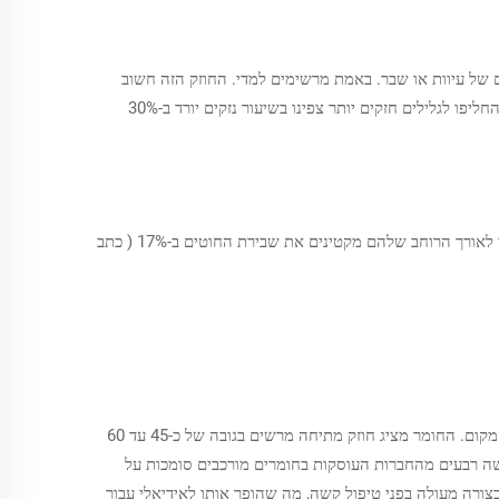
 השחורים האלה שנשאו עומס של 45 קילוניוון למטר עמדו בפועל תחת משקל של כ-1.8 טון ללא סימנים של עיוות או שבר. באמת מרשימים למדי. החוזק הזה חשוב
מאוד בתעשיות כמו ייצור תעופה, משום שאם חומרים ייכשלו שם, זה עלול להפריע ללוחות הייצור ולהכשיל חברות בהוצאות עצומות. מפעלים שהחליפו לגלילים חזקים יותר צפינו בשיעור נזקים יורד ב-30%
כתב
גלילי נייר קרפט שחור מהווים את הבסיס של תהליכי ייצור תעשייתיים רבים, במיוחד בייצור של צינורות, ליבות, וכיסויי שכבתיים שאנו רואים בכל מקום. החומר מציג חוזק מתיחה מרשים בגובה של כ-45 עד 60
ושה רבעים מהחברות העוסקות בחומרים מורכבים סומכות על
עם עמידות של יותר מ-550 מיליניוטון, נייר הקרפט השחור עומד בצורה מעולה בפני טיפול קשה, מה שהופך אותו לאידיאלי עבור