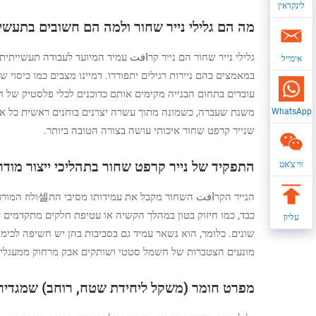
לינקדאין
מה הם גלילי נייר שחור ולמה הם חשובים בתעשי
גלילי נייר שחור הם נייר קרافت עמיד המיועד לעבודה תעשייתי
אימייל
במאמצים בהם ניירות רגילים יתפוררו. דמיינו מצבים כמו כיסו
עובדים בתחום הבנייה מקימים אותם כדוכנים לכלי פלסטיק של ח
משנת שעברה, כשמונה מתוך עשרה יצרנים בוחנים ראשית כל את ע
WhatsApp
שנייר קרפט שחור איכותי עושה בצורה הטובה ביותר.
התפקיד של נייר קרפט שחור בתהליכי ייצור מודר
ווי צ'אט
כבד, כמו חיזוק בטון במהלך הקשיה או עטיפת חלקים מתקדמים עש
עליון
שונים. כלומר, הוא נשאר עמיד גם בסביבות בהן יש חשיפה לכימיק
מונעים הצטברות של חשמל סטטי ושותקים אבק מרחוק ממעגלים ר
מפרט חומר (משקל ליחידת שטח, רוחב) שמגדיר