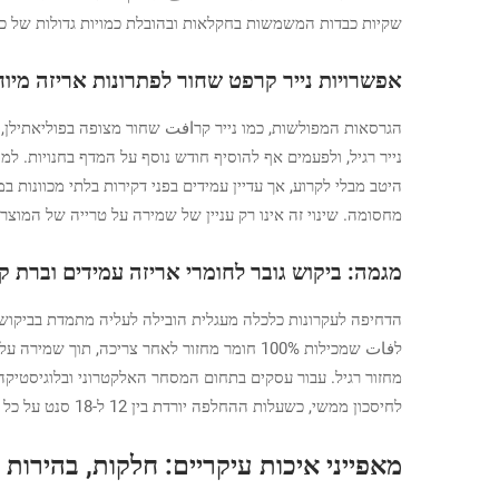
שקיות כבדות המשמשות בחקלאות ובהובלת כמויות גדולות של כי
אפשרויות נייר קרפט שחור לפתרונות אריזה מיוח
הגרסאות המפולשות, כמו נייר קרافت שחור מצופה בפוליאתילן, 
מחסומה. שינוי זה אינו רק עניין של שמירה על טרייה של המוצרים לאורך זמן, 
מגמה: ביקוש גובר לחומרי אריזה עמידים וברת ק
לחיסכון ממשי, כשעלות ההחלפה יורדת בין 12 ל-18 סנט על כל פריט שנשלח, כאשר משתמשים בחומרים החזקים יותר אלו.
מאפייני איכות עיקריים: חלקות, בהירות