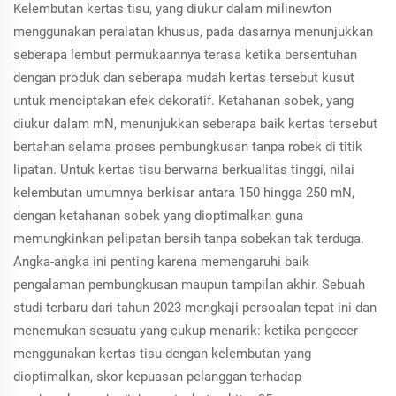
Kelembutan kertas tisu, yang diukur dalam milinewton
menggunakan peralatan khusus, pada dasarnya menunjukkan
seberapa lembut permukaannya terasa ketika bersentuhan
dengan produk dan seberapa mudah kertas tersebut kusut
untuk menciptakan efek dekoratif. Ketahanan sobek, yang
diukur dalam mN, menunjukkan seberapa baik kertas tersebut
bertahan selama proses pembungkusan tanpa robek di titik
lipatan. Untuk kertas tisu berwarna berkualitas tinggi, nilai
kelembutan umumnya berkisar antara 150 hingga 250 mN,
dengan ketahanan sobek yang dioptimalkan guna
memungkinkan pelipatan bersih tanpa sobekan tak terduga.
Angka-angka ini penting karena memengaruhi baik
pengalaman pembungkusan maupun tampilan akhir. Sebuah
studi terbaru dari tahun 2023 mengkaji persoalan tepat ini dan
menemukan sesuatu yang cukup menarik: ketika pengecer
menggunakan kertas tisu dengan kelembutan yang
dioptimalkan, skor kepuasan pelanggan terhadap