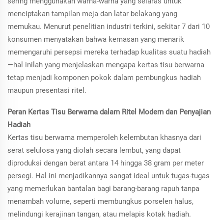
sering menggunakan warna-warna yang selaras untuk
menciptakan tampilan meja dan latar belakang yang
memukau. Menurut penelitian industri terkini, sekitar 7 dari 10
konsumen menyatakan bahwa kemasan yang menarik
memengaruhi persepsi mereka terhadap kualitas suatu hadiah
—hal inilah yang menjelaskan mengapa kertas tisu berwarna
tetap menjadi komponen pokok dalam pembungkus hadiah
maupun presentasi ritel.
Peran Kertas Tisu Berwarna dalam Ritel Modern dan Penyajian
Hadiah
Kertas tisu berwarna memperoleh kelembutan khasnya dari
serat selulosa yang diolah secara lembut, yang dapat
diproduksi dengan berat antara 14 hingga 38 gram per meter
persegi. Hal ini menjadikannya sangat ideal untuk tugas-tugas
yang memerlukan bantalan bagi barang-barang rapuh tanpa
menambah volume, seperti membungkus porselen halus,
melindungi kerajinan tangan, atau melapis kotak hadiah.