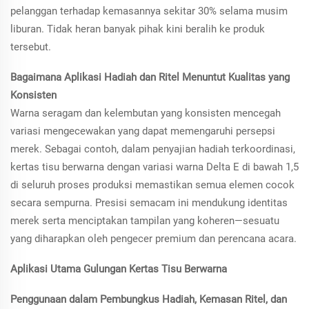
pelanggan terhadap kemasannya sekitar 30% selama musim
liburan. Tidak heran banyak pihak kini beralih ke produk
tersebut.
Bagaimana Aplikasi Hadiah dan Ritel Menuntut Kualitas yang
Konsisten
Warna seragam dan kelembutan yang konsisten mencegah
variasi mengecewakan yang dapat memengaruhi persepsi
merek. Sebagai contoh, dalam penyajian hadiah terkoordinasi,
kertas tisu berwarna dengan variasi warna Delta E di bawah 1,5
di seluruh proses produksi memastikan semua elemen cocok
secara sempurna. Presisi semacam ini mendukung identitas
merek serta menciptakan tampilan yang koheren—sesuatu
yang diharapkan oleh pengecer premium dan perencana acara.
Aplikasi Utama Gulungan Kertas Tisu Berwarna
Penggunaan dalam Pembungkus Hadiah, Kemasan Ritel, dan