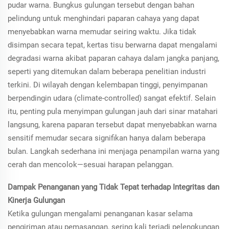
pudar warna. Bungkus gulungan tersebut dengan bahan
pelindung untuk menghindari paparan cahaya yang dapat
menyebabkan warna memudar seiring waktu. Jika tidak
disimpan secara tepat, kertas tisu berwarna dapat mengalami
degradasi warna akibat paparan cahaya dalam jangka panjang,
seperti yang ditemukan dalam beberapa penelitian industri
terkini. Di wilayah dengan kelembapan tinggi, penyimpanan
berpendingin udara (climate-controlled) sangat efektif. Selain
itu, penting pula menyimpan gulungan jauh dari sinar matahari
langsung, karena paparan tersebut dapat menyebabkan warna
sensitif memudar secara signifikan hanya dalam beberapa
bulan. Langkah sederhana ini menjaga penampilan warna yang
cerah dan mencolok—sesuai harapan pelanggan.
Dampak Penanganan yang Tidak Tepat terhadap Integritas dan
Kinerja Gulungan
Ketika gulungan mengalami penanganan kasar selama
pengiriman atau pemasangan, sering kali terjadi pelengkungan