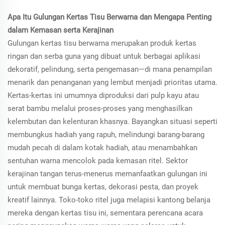
Apa Itu Gulungan Kertas Tisu Berwarna dan Mengapa Penting
dalam Kemasan serta Kerajinan
Gulungan kertas tisu berwarna merupakan produk kertas
ringan dan serba guna yang dibuat untuk berbagai aplikasi
dekoratif, pelindung, serta pengemasan—di mana penampilan
menarik dan penanganan yang lembut menjadi prioritas utama.
Kertas-kertas ini umumnya diproduksi dari pulp kayu atau
serat bambu melalui proses-proses yang menghasilkan
kelembutan dan kelenturan khasnya. Bayangkan situasi seperti
membungkus hadiah yang rapuh, melindungi barang-barang
mudah pecah di dalam kotak hadiah, atau menambahkan
sentuhan warna mencolok pada kemasan ritel. Sektor
kerajinan tangan terus-menerus memanfaatkan gulungan ini
untuk membuat bunga kertas, dekorasi pesta, dan proyek
kreatif lainnya. Toko-toko ritel juga melapisi kantong belanja
mereka dengan kertas tisu ini, sementara perencana acara