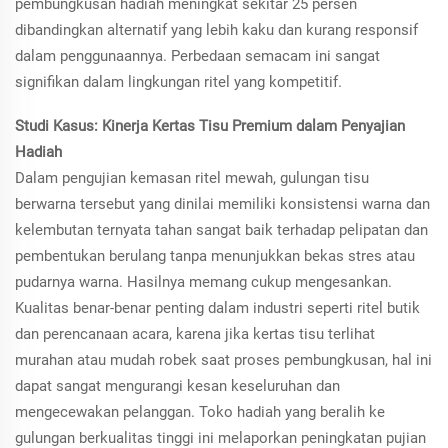
pembungkusan hadiah meningkat sekitar 25 persen
dibandingkan alternatif yang lebih kaku dan kurang responsif
dalam penggunaannya. Perbedaan semacam ini sangat
signifikan dalam lingkungan ritel yang kompetitif.
Studi Kasus: Kinerja Kertas Tisu Premium dalam Penyajian
Hadiah
Dalam pengujian kemasan ritel mewah, gulungan tisu
berwarna tersebut yang dinilai memiliki konsistensi warna dan
kelembutan ternyata tahan sangat baik terhadap pelipatan dan
pembentukan berulang tanpa menunjukkan bekas stres atau
pudarnya warna. Hasilnya memang cukup mengesankan.
Kualitas benar-benar penting dalam industri seperti ritel butik
dan perencanaan acara, karena jika kertas tisu terlihat
murahan atau mudah robek saat proses pembungkusan, hal ini
dapat sangat mengurangi kesan keseluruhan dan
mengecewakan pelanggan. Toko hadiah yang beralih ke
gulungan berkualitas tinggi ini melaporkan peningkatan pujian