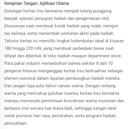
Kerajinan Tangan: Aplikasi Utama
Gulungan kertas tisu berwarna menjadi tulang punggung
banyak operasi penyajian hadiah dan pengemasan ritel,
khususnya saat membuat kotak hadiah yang indah, mengisi
tas belanja, serta menambah sentuhan akhir pada hadiah.
Tekstur kertas ini memiliki tingkat kelembutan ideal di kisaran
180 hingga 220 mN, yang membuat perbedaan besar saat
dilipat dan dibentuk di toko hadiah maupun department store.
Para pakar industri menyebutkan bahwa sekitar 8 dari 10
pengecer khusus menganggap kertas tisu berkualitas sebagai
elemen esensial dalam layanan pembungkus hadiah mereka.
Dan jangan lupa pula faktor variasi warna. Dengan rentang
warna yang mencakup puluhan nuansa, kertas tisu berwarna
mampu memenuhi permintaan koordinasi warna musiman dan
berbasis tren secara luar biasa baik, sehingga sangat ideal
untuk promosi hari raya, pernikahan, serta program hadiah
perusahaan.