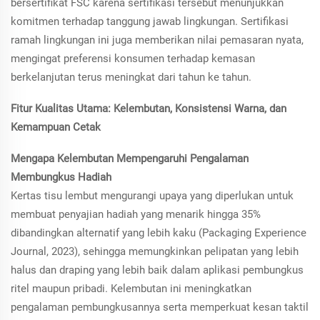
bersertifikat FSC karena sertifikasi tersebut menunjukkan
komitmen terhadap tanggung jawab lingkungan. Sertifikasi
ramah lingkungan ini juga memberikan nilai pemasaran nyata,
mengingat preferensi konsumen terhadap kemasan
berkelanjutan terus meningkat dari tahun ke tahun.
Fitur Kualitas Utama: Kelembutan, Konsistensi Warna, dan
Kemampuan Cetak
Mengapa Kelembutan Mempengaruhi Pengalaman
Membungkus Hadiah
Kertas tisu lembut mengurangi upaya yang diperlukan untuk
membuat penyajian hadiah yang menarik hingga 35%
dibandingkan alternatif yang lebih kaku (Packaging Experience
Journal, 2023), sehingga memungkinkan pelipatan yang lebih
halus dan draping yang lebih baik dalam aplikasi pembungkus
ritel maupun pribadi. Kelembutan ini meningkatkan
pengalaman pembungkusannya serta memperkuat kesan taktil