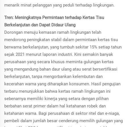
menarik minat pelanggan yang peduli terhadap lingkungan.
Tren: Meningkatnya Permintaan terhadap Kertas Tisu
Berkelanjutan dan Dapat Didaur Ulang
Dorongan menuju kemasan ramah lingkungan telah
mendorong peningkatan stabil dalam permintaan kertas tisu
berwarna berkelanjutan, yang tumbuh sekitar 15% setiap tahun
sejak 2021 menurut laporan industri. Kini semakin banyak
perusahaan yang secara khusus meminta gulungan kertas
yang mengandung bahan daur ulang atau serat bersertifikasi
berkelanjutan, tanpa mengorbankan kelembutan dan
kecerahan warna yang diharapkan konsumen. Hasil pengujian
terbaru menunjukkan bahwa kertas ramah lingkungan ini
sebenarnya memiliki kinerja yang setara dengan pilihan
berbahan serat primer dalam hal ketahanan robek dan
ketahanan warna. Bagi perusahaan di sektor ritel dan e-niaga,
pembeli dalam jumlah besar cenderung memilih gulungan yang