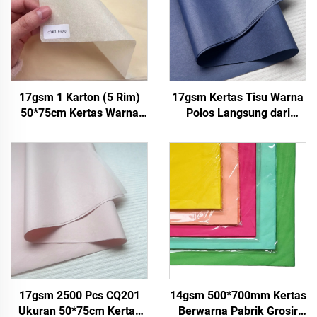
17gsm 1 Karton (5 Rim)
17gsm Kertas Tisu Warna
50*75cm Kertas Warna
Polos Langsung dari
Pabrik Grosir Hadiah
Pabrik Kertas Kemasan
Bunga Floral Wrapping
Indah Makanan Buah Apel
Packaging Tissue Kertas
Tomat Anggur Kertas Tisu
Polos
Pembungkus
17gsm 2500 Pcs CQ201
14gsm 500*700mm Kertas
Ukuran 50*75cm Kertas
Berwarna Pabrik Grosir