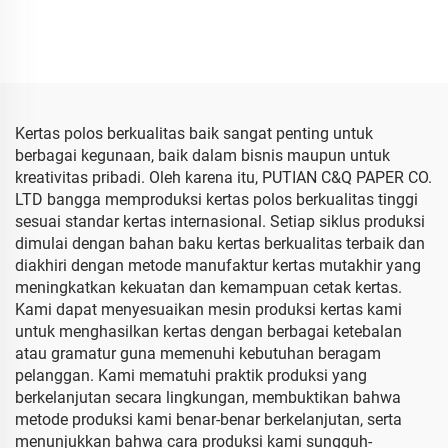
Tisu Berwarna Produksi
Berkualitas Tinggi untuk
Pabrik Langsung untuk
Hadiah Bunga Baju Sepatu
Buah Makanan Pakaian
Kemasan Buah Makanan
Kaos Sepatu Kemasan
Kertas polos berkualitas baik sangat penting untuk
berbagai kegunaan, baik dalam bisnis maupun untuk
kreativitas pribadi. Oleh karena itu, PUTIAN C&Q PAPER CO.
LTD bangga memproduksi kertas polos berkualitas tinggi
sesuai standar kertas internasional. Setiap siklus produksi
dimulai dengan bahan baku kertas berkualitas terbaik dan
diakhiri dengan metode manufaktur kertas mutakhir yang
meningkatkan kekuatan dan kemampuan cetak kertas.
Kami dapat menyesuaikan mesin produksi kertas kami
untuk menghasilkan kertas dengan berbagai ketebalan
atau gramatur guna memenuhi kebutuhan beragam
pelanggan. Kami mematuhi praktik produksi yang
berkelanjutan secara lingkungan, membuktikan bahwa
metode produksi kami benar-benar berkelanjutan, serta
menunjukkan bahwa cara produksi kami sungguh-