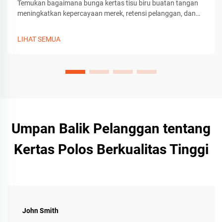
Temukan bagaimana bunga kertas tisu biru buatan tangan
meningkatkan kepercayaan merek, retensi pelanggan, dan
daya tarik pembukaan kemasan. Pelajari tips membuat
kerajinan, alat, dan penyesuaian untuk kemasan hadiah
LIHAT SEMUA
premium. Dapatkan panduannya sekarang.
Umpan Balik Pelanggan tentang
Kertas Polos Berkualitas Tinggi
John Smith