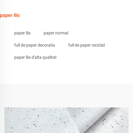
paper llis
paper llis
paper normal
full de paper decoratiu
full de paper reciclat
paper llis d'alta qualitat