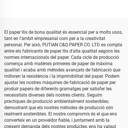
Fàbrica Directa Embolic
Regals Flors Ropa Sabates
per a Menjars Fruit Ropa
Envasat per a Menjars
T-shirt Sabates Paper
Fruit
d'embalatge
El paper llis de bona qualitat és essencial per a molts usos,
tant en l'àmbit empresarial com per a la creativitat
personal. Per això, PUTIAN C&Q PAPER CO. LTD es compta
entre els fabricants de paper llis d'alta qualitat segons les
normes internacionals del paper. Cada cicle de producció
comença amb matèries primeres de paper de màxima
qualitat i acaba amb mètodes avançats de fabricació que
milloren la resistència i la imprimibilitat del paper. Podem
ajustar les nostres màquines de fabricació de paper per
produir papers de diferents gramatges per satisfer les
necessitats diverses dels nostres clients. Seguim
pràctiques de producció ambientalment sostenibles,
demostrant que els nostres mètodes de producció són
realment sostenibles. El nostre compromís és el que ens
converteix en un proveïdor fiable, i juntament amb la
creixent demanda dels nostres productes, ens ha valgut