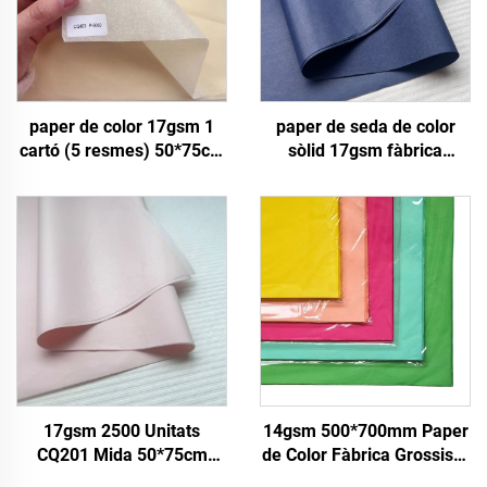
paper de color 17gsm 1
paper de seda de color
cartó (5 resmes) 50*75cm
sòlid 17gsm fàbrica
Embalatge de regal florals
directa bonica
amb paper de seda de
empaquetadura paper
color sòlid
d'embolic per a menjar
fruit poma tomàquet raïm
paper de seda per a
embolicar
17gsm 2500 Unitats
14gsm 500*700mm Paper
CQ201 Mida 50*75cm
de Color Fàbrica Grossista
Paper de Color Paper Sòlid
Alta Qualitat Embolic per a