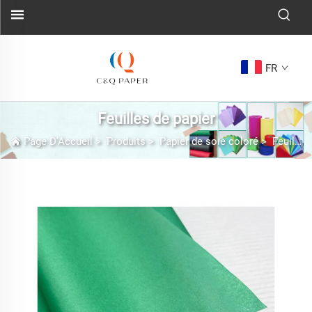
FR
Feuilles de papier
Page D’Accueil
>
Produits
>
Papier de soie coloré
>
Feuilles de papier