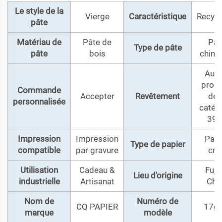
Le style de la
Vierge
Caractéristique
Recycl
pâte
Matériau de
Pâte de
Pât
Type de pâte
pâte
bois
chimi
Autr
produ
Commande
Accepter
Revêtement
de 
personnalisée
catég
390
Impression
Impression
Papi
Type de papier
compatible
par gravure
cra
Utilisation
Cadeau &
Fujia
Lieu d'origine
industrielle
Artisanat
Chi
Nom de
Numéro de
CQ PAPIER
17g
marque
modèle