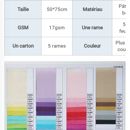
Pâte
Taille
50*75cm
Matériau
boi
50
GSM
17gsm
Une rame
feuil
Plus d
Un carton
5 rames
Couleur
coule