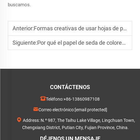
buscamos.
Anterior:
Formas creativas de usar hojas de papel de seda de colores para envolver zapatos
Siguiente:
Por qué el papel de seda de colores certificado FSC es una buena opción para el embalaje sostenible
CONTÁCTENOS
Teléfono:
+86-13860987108
Correo electrónico:
[email protected]
Address: N.º 987, The Taihu Lake Village, Lingchuan Town,
Chengxiang District, Putian City, Fujian Province, China.
DÉJENOS UN MENSAJE