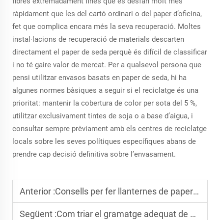
fibres extremadament fines que es desfan molt més
ràpidament que les del cartó ordinari o del paper d’oficina,
fet que complica encara més la seva recuperació. Moltes
instal·lacions de recuperació de materials descarten
directament el paper de seda perquè és difícil de classificar
i no té gaire valor de mercat. Per a qualsevol persona que
pensi utilitzar envasos basats en paper de seda, hi ha
algunes normes bàsiques a seguir si el reciclatge és una
prioritat: mantenir la cobertura de color per sota del 5 %,
utilitzar exclusivament tintes de soja o a base d’aigua, i
consultar sempre prèviament amb els centres de reciclatge
locals sobre les seves polítiques específiques abans de
prendre cap decisió definitiva sobre l’envasament.
Anterior :
Consells per fer llanternes de paper amb paper de seda de colors
Següent :
Com triar el gramatge adequat de paper de seda de colors: 14 g, 17 g i 26 g, segons les diferents necessitats