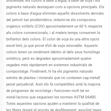
sostenible, els colors a base d’aigua, a base de soja i els
pigments naturals destaquen com a opcions principals. Els
colors a base d’aigua eliminen aquells dissolvents derivats
del petroli tan problemàtics, reduint-ne els compostos
orgànics volàtils (COV) aproximadament un 60 % respecte
als colors convencionals, i al mateix temps conserven la
brillantor dels colors. El color de soja és una altra opció
excel·lent, ja que prové d’oli de soja renovable. Aquests
colors tenen un rendiment idèntic al dels seus homòlegs
sintètics, però es degraden aproximadament quatre
vegades més ràpidament en sistemes industrials de
compostatge. Finalment, hi ha els pigments naturals
extrets de plantes i minerals que no contenen cap metall
pesat perjudicial. Això els fa compatibles amb la majoria
de programes de reciclatge i funcionen molt bé en
instal·lacions que segueixen les normes ASTM D6400.
Totes aquestes opcions ajuden a mantenir la qualitat de
les fibres durant el procés de desfibrament, assolint taxes