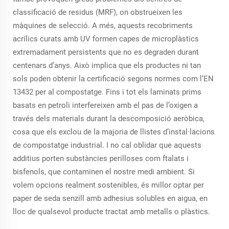
classificació de residus (MRF), on obstrueixen les
màquines de selecció. A més, aquests recobriments
acrílics curats amb UV formen capes de microplàstics
extremadament persistents que no es degraden durant
centenars d’anys. Això implica que els productes ni tan
sols poden obtenir la certificació segons normes com l’EN
13432 per al compostatge. Fins i tot els laminats prims
basats en petroli interfereixen amb el pas de l’oxigen a
través dels materials durant la descomposició aeròbica,
cosa que els exclou de la majoria de llistes d’instal·lacions
de compostatge industrial. I no cal oblidar que aquests
additius porten substàncies perilloses com ftalats i
bisfenols, que contaminen el nostre medi ambient. Si
volem opcions realment sostenibles, és millor optar per
paper de seda senzill amb adhesius solubles en aigua, en
lloc de qualsevol producte tractat amb metalls o plàstics.