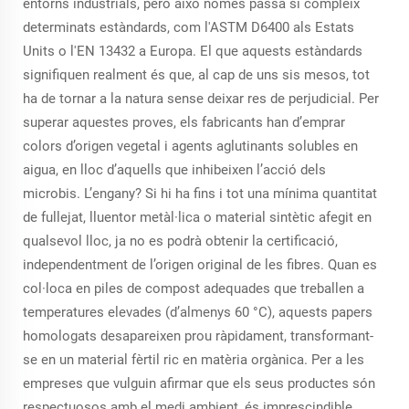
entorns industrials, però això només passa si compleix
determinats estàndards, com l'ASTM D6400 als Estats
Units o l'EN 13432 a Europa. El que aquests estàndards
signifiquen realment és que, al cap de uns sis mesos, tot
ha de tornar a la natura sense deixar res de perjudicial. Per
superar aquestes proves, els fabricants han d’emprar
colors d’origen vegetal i agents aglutinants solubles en
aigua, en lloc d’aquells que inhibeixen l’acció dels
microbis. L’engany? Si hi ha fins i tot una mínima quantitat
de fullejat, lluentor metàl·lica o material sintètic afegit en
qualsevol lloc, ja no es podrà obtenir la certificació,
independentment de l’origen original de les fibres. Quan es
col·loca en piles de compost adequades que treballen a
temperatures elevades (d’almenys 60 °C), aquests papers
homologats desapareixen prou ràpidament, transformant-
se en un material fèrtil ric en matèria orgànica. Per a les
empreses que vulguin afirmar que els seus productes són
respectuosos amb el medi ambient, és imprescindible