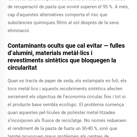
de recuperació de pasta que sovint superen el 95 %. A més,
cap d’aquestes alternatives comporta el risc que
substàncies químiques filtrin al sòl després de la seva
eliminació.
Contaminants ocults que cal evitar — fulles
d’alumini, materials metàl·lics i
revestiments sintètics que bloquegen la
circularitat
Quan es tracta de paper de seda, els estampats en foli, els
tocs metàl·lics i aquests recobriments sintètics afecten
seriament els objectius de l’economia circular, fins i tot si
el producte base sembla ecològic. El problema comença
quan aquestes pel·lícules de polièster metal·litzades
s’incorporen als fluxos de reciclatge. No només redueixen
el rendiment de la pasta de fusta un 30-40 %, sinó que
també provoquen greus problemes als centres de