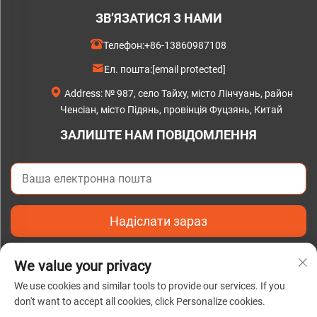
ЗВ’ЯЗАТИСЯ З НАМИ
Телефон:
+86-13860987108
Ел. пошта:
[email protected]
Address: № 987, село Тайху, місто Лінчуань, район
Ченсіан, місто Підянь, провінція Фуцзянь, Китай
ЗАЛИШТЕ НАМ ПОВІДОМЛЕННЯ
Надіслати зараз
We value your privacy
We use cookies and similar tools to provide our services. If you
don't want to accept all cookies, click Personalize cookies.
Усі права захищені © 2025 Підянь C&Q Paper Ко., Лтд. |