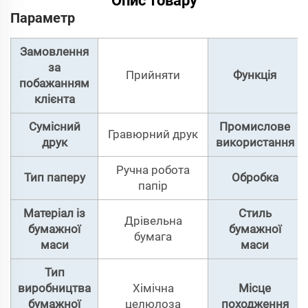
Опис товару
Параметр
Замовлення
за
Прийняти
Функція
побажанням
клієнта
Сумісний
Промислове
Гравюрний друк
друк
використання
Ручна робота
Тип паперу
Обробка
папір
Матеріал із
Стиль
Дрівельна
бумажної
бумажної
бумага
маси
маси
Тип
виробництва
Хімічна
Місце
бумажної
целюлоза
походження