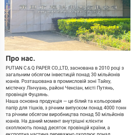
Про нас. 
PUTIAN C＆Q PAPER CO.,LTD, заснована в 2010 році з 
загальним обсягом інвестицій понад 30 мільйонів 
юанів. Розташована в промисловій зоні Тайху, 
містечку Лінчуань, районі Ченсіан, місті Путянь, 
провінція Фуцзянь. 
Наша основна продукція — це білий та кольоровий 
папір для тішків, з річним випуском понад 4000 тонн 
та річним обсягом виробництва понад 50 мільйонів 
юанів. На даний момент внутрішні клієнти 
охоплюють понад десяток провінцій країни, а 
експортна частина переважно охоплює понад 