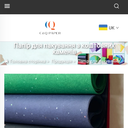
UK
Папір для пакування з коштовних
каменів
Головна сторінка
>
Продукція
>
Папір для пакування з коштовних каменів