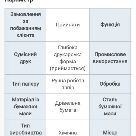
Замовлення
за
Прийняти
Функція
побажанням
клієнта
Глибока
Сумісний
друкарська
Промислове
друк
форма
використання
(приймається)
Ручна робота
Тип паперу
Обробка
папір
Матеріал із
Стиль
Дрівельна
бумажної
бумажної
бумага
маси
маси
Тип
виробництва
Хімічна
Місце