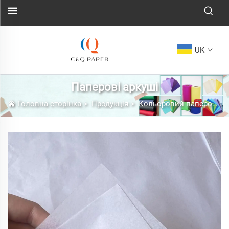
UK
Паперові аркуші
Головна сторінка
>
Продукція
>
Кольоровий паперовий рушник