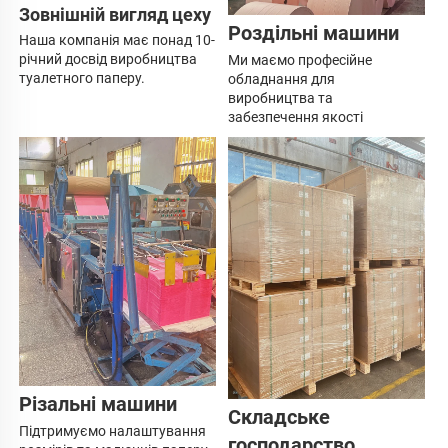
Зовнішній вигляд цеху 
Роздільні машини 
Наша компанія має 
понад 10-
річний досвід виробництва 
Ми маємо професійне 
туалетного паперу. 
обладнання для 
виробництва та 
забезпечення якості 
Різальні машини 
Складське 
Підтримуємо налаштування 
господарство 