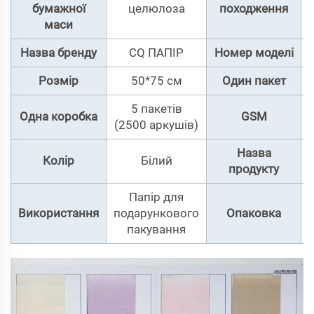
бумажної
целюлоза
походження
маси
Назва бренду
CQ ПАПІР
Номер моделі
Розмір
50*75 см
Один пакет
5 пакетів
Одна коробка
GSM
(2500 аркушів)
Назва
Колір
Білий
продукту
Папір для
Використання
подарункового
Опаковка
пакування