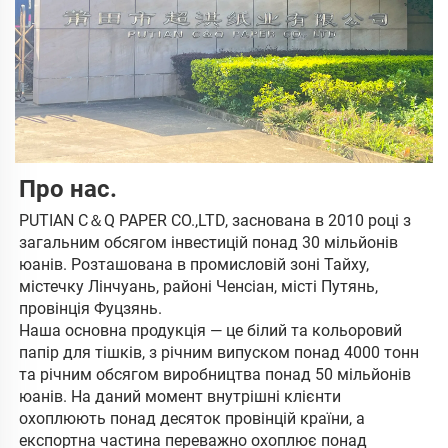
Про нас. 
PUTIAN C＆Q PAPER CO.,LTD, заснована в 2010 році з 
загальним обсягом інвестицій понад 30 мільйонів 
юанів. Розташована в промисловій зоні Тайху, 
містечку Лінчуань, районі Ченсіан, місті Путянь, 
провінція Фуцзянь. 
Наша основна продукція — це білий та кольоровий 
папір для тішків, з річним випуском понад 4000 тонн 
та річним обсягом виробництва понад 50 мільйонів 
юанів. На даний момент внутрішні клієнти 
охоплюють понад десяток провінцій країни, а 
експортна частина переважно охоплює понад 