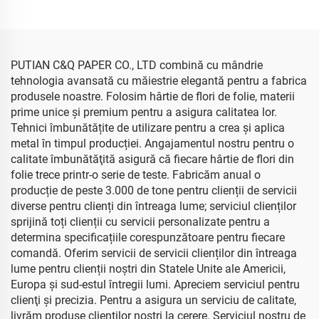
pantofi, ambalaje, hârtie
gros, ambalaj floral, hârtie
șervețel albă
șervețel ieftină
PUTIAN C&Q PAPER CO., LTD combină cu mândrie
tehnologia avansată cu măiestrie elegantă pentru a fabrica
produsele noastre. Folosim hârtie de flori de folie, materii
prime unice şi premium pentru a asigura calitatea lor.
Tehnici îmbunătățite de utilizare pentru a crea și aplica
metal în timpul producției. Angajamentul nostru pentru o
calitate îmbunătăţită asigură că fiecare hârtie de flori din
folie trece printr-o serie de teste. Fabricăm anual o
producție de peste 3.000 de tone pentru clienții de servicii
diverse pentru clienți din întreaga lume; serviciul clienților
sprijină toți clienții cu servicii personalizate pentru a
determina specificațiile corespunzătoare pentru fiecare
comandă. Oferim servicii de servicii clienților din întreaga
lume pentru clienții noștri din Statele Unite ale Americii,
Europa și sud-estul întregii lumi. Apreciem serviciul pentru
clienţi şi precizia. Pentru a asigura un serviciu de calitate,
livrăm produse clienţilor noştri la cerere. Serviciul nostru de