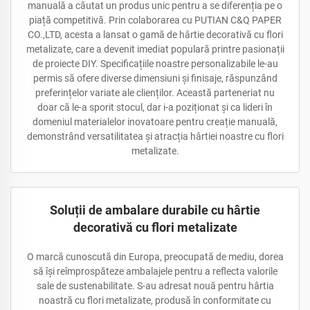
manuală a căutat un produs unic pentru a se diferenția pe o
piață competitivă. Prin colaborarea cu PUTIAN C&Q PAPER
CO.,LTD, acesta a lansat o gamă de hârtie decorativă cu flori
metalizate, care a devenit imediat populară printre pasionații
de proiecte DIY. Specificațiile noastre personalizabile le-au
permis să ofere diverse dimensiuni și finisaje, răspunzând
preferințelor variate ale clienților. Această parteneriat nu
doar că le-a sporit stocul, dar i-a poziționat și ca lideri în
domeniul materialelor inovatoare pentru creație manuală,
demonstrând versatilitatea și atracția hârtiei noastre cu flori
metalizate.
Soluții de ambalare durabile cu hârtie
decorativă cu flori metalizate
O marcă cunoscută din Europa, preocupată de mediu, dorea
să își reîmprospăteze ambalajele pentru a reflecta valorile
sale de sustenabilitate. S-au adresat nouă pentru hârtia
noastră cu flori metalizate, produsă în conformitate cu