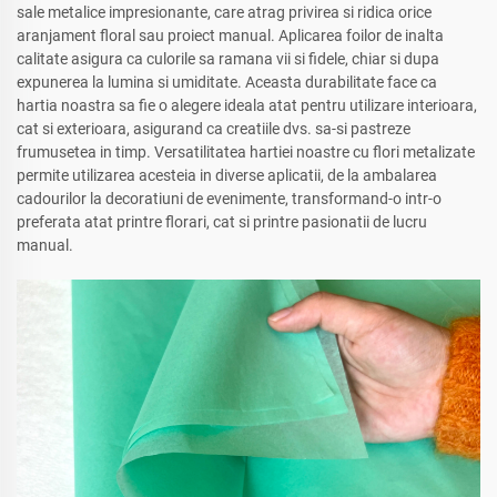
sale metalice impresionante, care atrag privirea si ridica orice
aranjament floral sau proiect manual. Aplicarea foilor de inalta
calitate asigura ca culorile sa ramana vii si fidele, chiar si dupa
expunerea la lumina si umiditate. Aceasta durabilitate face ca
hartia noastra sa fie o alegere ideala atat pentru utilizare interioara,
cat si exterioara, asigurand ca creatiile dvs. sa-si pastreze
frumusetea in timp. Versatilitatea hartiei noastre cu flori metalizate
permite utilizarea acesteia in diverse aplicatii, de la ambalarea
cadourilor la decoratiuni de evenimente, transformand-o intr-o
preferata atat printre florari, cat si printre pasionatii de lucru
manual.