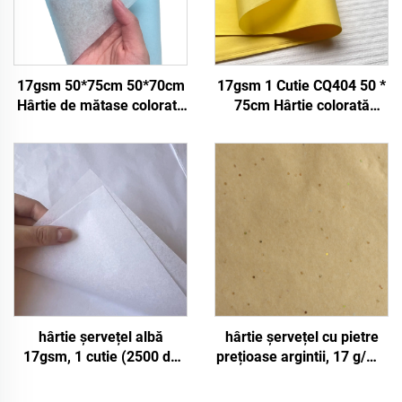
17gsm 50*75cm 50*70cm
17gsm 1 Cutie CQ404 50 *
Hârtie de mătase colorată
75cm Hârtie colorată
Produsă în fabrică Livrare
Fabrică En-gros Cadouri
în vrac Hârtie pentru
Flori Ambalaj Floral Hârtie
ambalaj Hârtie de mătase
absorbantă colorată
pentru pietre prețioase
hârtie șervețel albă
hârtie șervețel cu pietre
17gsm, 1 cutie (2500 de
prețioase argintii, 17 g/m²,
coli), 50*75cm, colorată,
maro deschis, kraft,
pentru cadouri, flori, haine,
500*700 mm, vânzare en-