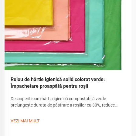
Rulou de hârtie igienică solid colorat verde:
Împachetare proaspătă pentru roșii
Descoperiți cum hârtia igienică compostabilă verde
prelungește durata de păstrare a roșiilor cu 30%, reduce
deșeurile și consolidează brandingul. Conformă FDA,
durabilă și testată cu succes în lanțuri reale de aprovizionare.
VEZI MAI MULT
Aflați mai multe.