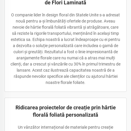
de Flori Laminată
O companie lider în design floral din Statele Unite s-a adresat
nouă pentru a-și îmbunătăți ofertele de produse. Aveau
nevoie de hârtie florală foliată vibrantă și atrăgătoare, care
să reziste la rigorile transportului, menținând în același timp
estetica sa. Echipa noastră a lucrat îndeaproape cu ei pentru
a dezvolta o soluție personalizată care includea o gamă de
culori și greutăți. Rezultatul a fost o linie impresionantă de
aranjamente florale care nu numai că a atras mai mulți
clienți, dar a crescut și vânzările cu 30% în primul trimestru de
lansare. Acest caz ilustrează capacitatea noastră de a
răspunde nevoilor specifice ale clienților cu ajutorul hârtiei
noastre florale foliate.
Ridicarea proiectelor de creație prin hârtie
florală foliată personalizată
Un vânzător internațional de materiale pentru creație