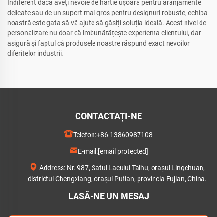
Indiferent dacă aveți nevoie de hârtie ușoară pentru aranjamente
delicate sau de un suport mai gros pentru designuri robuste, echipa
noastră este gata să vă ajute să găsiți soluția ideală. Acest nivel de
personalizare nu doar că îmbunătățește experiența clientului, dar
asigură și faptul că produsele noastre răspund exact nevoilor
diferitelor industrii.
CONTACTAȚI-NE
Telefon:
+86-13860987108
E-mail:
[email protected]
Address: Nr. 987, Satul Lacului Taihu, orașul Lingchuan,
districtul Chengxiang, orașul Putian, provincia Fujian, China.
LASĂ-NE UN MESAJ