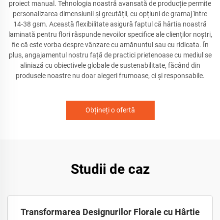
proiect manual. Tehnologia noastră avansată de producție permite
personalizarea dimensiunii și greutății, cu opțiuni de gramaj între
14-38 gsm. Această flexibilitate asigură faptul că hârtia noastră
laminată pentru flori răspunde nevoilor specifice ale clienților noștri,
fie că este vorba despre vânzare cu amănuntul sau cu ridicata. În
plus, angajamentul nostru față de practici prietenoase cu mediul se
aliniază cu obiectivele globale de sustenabilitate, făcând din
produsele noastre nu doar alegeri frumoase, ci și responsabile.
Obțineți o ofertă
Studii de caz
Transformarea Designurilor Florale cu Hârtie