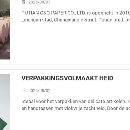
2025/08/03
PUTIAN C&Q PAPER CO., LTD. is opgericht in 2010 
Linchuan stad, Chengxiang district, Putian stad, pr
bedraagt meer dan 30 miljoen. De totale oppervlakt
VERPAKKINGSVOLMAAKT HEID
2025/08/02
Ideaal voor het verpakken van delicate artikelen. 
en handtassen met vlokvrije zachtheid. Door de
eigenschappen wordt schade tijdens opslag of tra
de uitpakervaring verhogen...