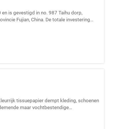
en is gevestigd in no. 987 Taihu dorp,
ovincie Fujian, China. De totale investering
e van het bedrijf is...
Kleurrijk tissuepapier dempt kleding, schoenen
 ademende maar vochtbestendige
nsport voorkomen, terwijl levendige kleuren