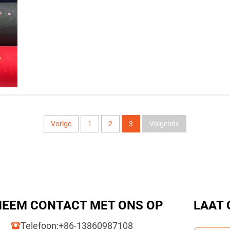
Vorige
1
2
3
Volgende
NEEM CONTACT MET ONS OP
LAAT 
Telefoon:
+86-13860987108