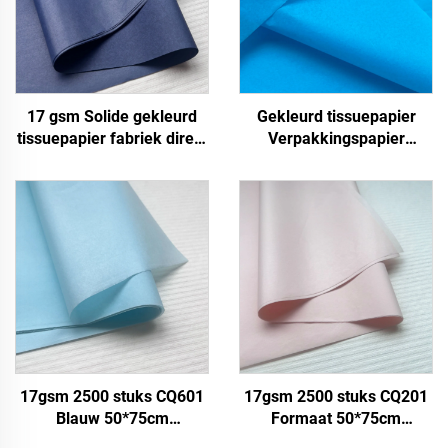
17 gsm Solide gekleurd
Gekleurd tissuepapier
tissuepapier fabriek direct
Verpakkingspapier
mooie verpakkingspapier
Geschenkpapier voor
voedsel fruit appel tomaat
17gsm
druif verpakkingspapier
17gsm 2500 stuks CQ601
17gsm 2500 stuks CQ201
Blauw 50*75cm
Formaat 50*75cm
Kleurpapier Tissue Solide
Kleurpapier Tissue Solide