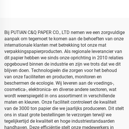
Maatwerk Papierfabriek
Fabriek direct Voedsel
direct Voedsel Fruit
Fruit Kleding T-shirt
Kleding T-shirt Schoenen
Schoenen
Verpakken
Verpakkingspapier
Bij PUTIAN C&Q PAPER CO., LTD nemen we een zorgvuldige
aanpak om tegemoet te komen aan de behoeften van onze
internationale klanten met betrekking tot onze mat
verpakkingspapierproducten. Als regionale leverancier van
dit papier hebben we sinds onze oprichting in 2010 relaties
opgebouwd binnen de industrie en zijn we trots dat we dit
blijven doen. Technologieën die zorgen voor het behoud
van onze faciliteiten en producten, monitoren en
beschermen de ecologie. Wij leveren aan de voedings-,
cosmetica-, elektronica- en diverse andere sectoren, wat
wordt weerspiegeld in ons assortiment in verschillende
maten en kleuren. Onze faciliteit controleert de kwaliteit
van de 3000 ton papier die we jaarlijks produceren. Dit stelt
ons in staat grote bestellingen te verzorgen terwijl we
tegelijkertijd de kwaliteit en hoge industriestandaarden
handhaven. Deze efficiëntie stelt onze medewerkers in