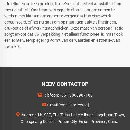
afmetingen om een product te creëren dat perfect aansluit bij hun
merkidentiteit. Ons team van experts staat klaar om samen te
werken met klanten om ervoor te zorgen dat hun visie wordt
gerealiseerd, of het nu gaat om op maat gemaakte afmetingen,
drukopties of afwerkingstechnieken. Deze mate van personalisatie
zorgt ervoor dat uw verpakking niet alleen functioneel is, maar ook
een echte weerspiegeling vormt van de waarden en esthetiek van
uw merk.
NEEM CONTACT OP
Telefoon:
+86-13860987108
E-mail:
[email protected]
Address: Nr. 987, The Taihu Lake Village, Lingchuan Town,
Chengxiang District, Putian City, Fujian Province, China.