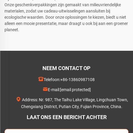
Onze geschenkverpakkingen zijn gemaakt van milieuvriendelijke
materialen, zodat uw cadeau-uitwisselingen aansluiten bij
ecologische waarden. Door onze oplossingen te kiezen, biedt u niet
alleen een mooie presentatie, maar draagt u ook bij aan een groener
planeet.
NEEM CONTACT OP
Telefoon:
+86-13860987108
E-mail:
[email protected]
Address: Nr. 987, The Taihu Lake Village, Lingchuan Town,
Chengxiang District, Putian City, Fujian Province, China.
LAAT ONS EEN BERICHT ACHTER