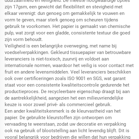
duurzaamheid en veiligheid. De meeste hoogwaardige opties
zijn 17gsm, een gewicht dat flexibiliteit en stevigheid met
elkaar verenigt: dun genoeg om gemakkelijk te vouwen en
vorm te geven, maar sterk genoeg om scheuren tijdens
gebruik te voorkomen. Het papier is gemaakt van chemische
pulp, wat zorgt voor een gladde, consistente textuur die goed
zijn vorm behoudt.
Veiligheid is een belangrijke overweging, met name bij
voedselverpakkingen. Gekleurd tissuepapier van betrouwbare
leveranciers is niet-toxisch, zuurvrij en voldoet aan
internationale normen, waardoor het veilig is voor contact met
fruit en andere levensmiddelen. Veel leveranciers beschikken
ook over certificeringen zoals ISO 9001 en SGS, wat garant
staat voor een consistente kwaliteitscontrole gedurende het
productieproces. De recycleerbare eigenschap draagt bij aan
de aantrekkelijkheid, aangezien het een milieuvriendelijke
keuze is voor zowel privé- als commercieel gebruik.
Een ander kwaliteitskenmerk is de kleurvastheid van het
papier. De gebruikte kleurstoffen zijn ontworpen om
vervaading te weerstaan, zodat uw decoratie en verpakking
ook na gebruik of blootstelling aan licht levendig blijft. Dit is
vooral belangrijk voor bedrijven die willen dat hun verpakking