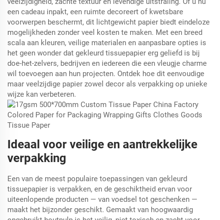
veelzijdigheid, zachte textuur en levendige uitstraling. Of u nu
een cadeau inpakt, een ruimte decoreert of kwetsbare
voorwerpen beschermt, dit lichtgewicht papier biedt eindeloze
mogelijkheden zonder veel kosten te maken. Met een breed
scala aan kleuren, veilige materialen en aanpasbare opties is
het geen wonder dat gekleurd tissuepapier erg geliefd is bij
doe-het-zelvers, bedrijven en iedereen die een vleugje charme
wil toevoegen aan hun projecten. Ontdek hoe dit eenvoudige
maar veelzijdige papier zowel decor als verpakking op unieke
wijze kan verbeteren.
Ideaal voor veilige en aantrekkelijke
verpakking
Een van de meest populaire toepassingen van gekleurd
tissuepapier is verpakken, en de geschiktheid ervan voor
uiteenlopende producten — van voedsel tot geschenken —
maakt het bijzonder geschikt. Gemaakt van hoogwaardig
ongebruikt houtpulp is het veilig, niet-toxisch en zacht voor