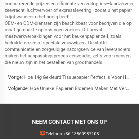
concurrerende prijzen en efficiënte verzendopties—landvervoer,
zeevracht, luchtvervoer of expresslevering—zodat u het papier
krijgt wanneer u het nodig heeft.
OEM- en ODM-diensten zijn beschikbaar voor bedrijven die op
maat gemaakte oplossingen zoeken. Dit omvat
maatwerkverpakkingen voor het keukenpapier zelf, zoals
bedrukte dozen of speciale vouwwijzen. De vlotte
communicatie en zorgvuldige nazorgservice van leveranciers
maken het aanpassingsproces eenvoudig, zelfs voor mensen
die nieuw zijn in het bestellen van groothandels.
Vorige:
Hoe 14g Gekleurd Tissuepapier Perfect Is Voor Het Inpakken Van Lichtgewicht Kleding
Volgende:
Hoe Unieke Papieren Bloemen Maken Met Verschillende Tinten Gekleurd Tissuepapier
NEEM CONTACT MET ONS OP
Telefoon:
+86-13860987108