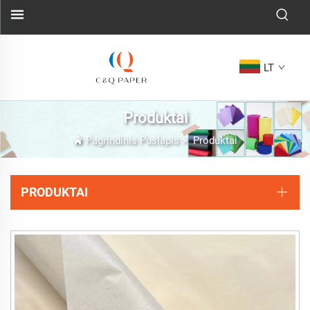
LT
Produktai
Pagrindinis Puslapis
>
Produktai
PRODUKTAI