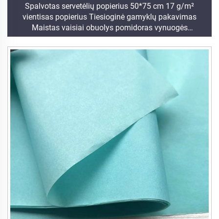
Spalvotas servetėlių popierius 50*75 cm 17 g/m²
vientisas popierius Tiesioginė gamyklų pakavimas
Maistas vaisiai obuolys pomidoras vynuogės
apvyniojimo popierius servetėlės