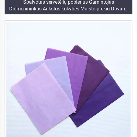
Spalvotas servetėlių popierius Gamintojas
Didmenininkas Aukštos kokybės Maisto prekių Dovanų
Pakavimo Popierius