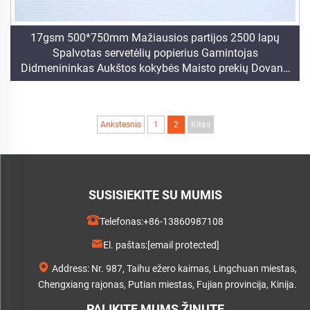
17gsm 500*750mm Mažiausios partijos 2500 lapų
Spalvotas servetėlių popierius Gamintojas
Didmenininkas Aukštos kokybės Maisto prekių Dovanų
Pakavimo Popierius
Ankstesnis
1
2
Kitas
SUSISIEKITE SU MUMIS
Telefonas:
+86-13860987108
El. paštas:
[email protected]
Address: Nr. 987, Taihu ežero kaimas, Lingchuan miestas,
Chengxiang rajonas, Putian miestas, Fujian provincija, Kinija.
PALIKITE MUMS ŽINUTĘ