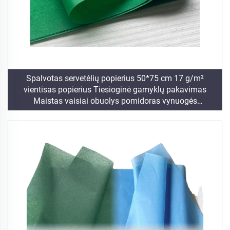
Spalvotas servetėlių popierius 50*75 cm 17 g/m²
vientisas popierius Tiesioginė gamyklų pakavimas
Maistas vaisiai obuolys pomidoras vynuogės
apvyniojimo popierius servetėlės