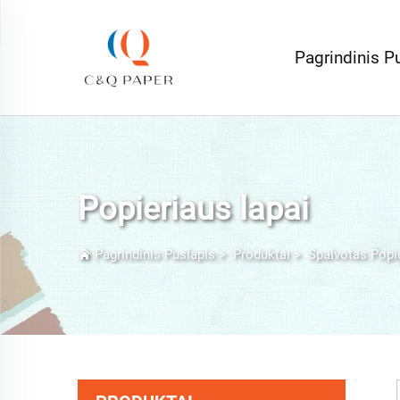
Pagrindinis P
Popieriaus lapai
Pagrindinis Puslapis
>
Produktai
>
Spalvotas Popi