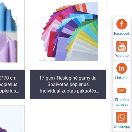
Facebook
Youtube
0*70 cm
17 gsm Tiesioginė gamykla
Linkedin
popierius
Spalvotas popierius
opierius
Individualizuotas pakuotės
apvyniojimo popierius
El. pašto
drabužiams, avalynei, dovanoms,
adresas
gėlėms, tualetinis popierius
WhatsApp