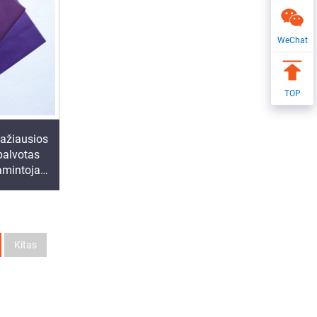
WeChat
TOP
žiausios
palvotas
Gamintojas
s kokybės
 Pakavimo
Kitas