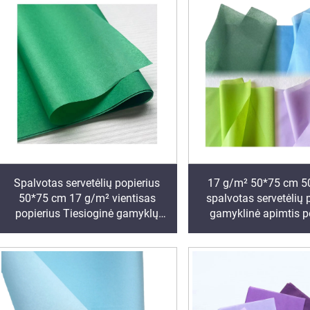
Spalvotas servetėlių popierius
17 g/m² 50*75 cm 5
50*75 cm 17 g/m² vientisas
spalvotas servetėlių 
popierius Tiesioginė gamyklų
gamyklinė apimtis p
pakavimas Maistas vaisiai
pakuotei
obuolys pomidoras vynuogės
apvyniojimo popierius servetėlės