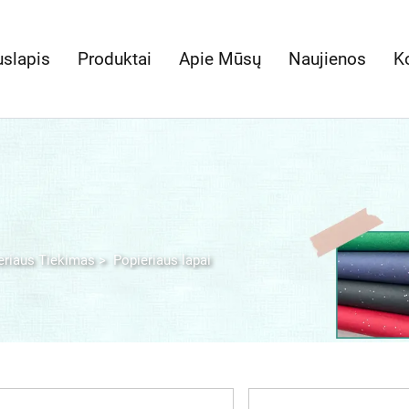
uslapis
Produktai
Apie Mūsų
Naujienos
K
eriaus Tiekimas
>
Popieriaus lapai