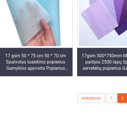
17 gsm 50 * 75 cm 50 * 70 cm
17gsm 500*750mm Ma
Spalvotas tualetinis popierius
partijos 2500 lapų S
Gamyklos apyvorta Popierius
servetėlių popierius 
pakuotei Apvyniojimo popierius
Didmenininkas Aukšto
Tualetinis popierius akmenys
Maisto prekių Dovanų
Popierius
Ankstesnis
1
2