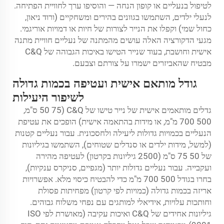
לטיפול בנעליים או קופון הנחה — והוסיפו ערך לחוויית הפתיחה.
לנעלי ילדים, השתמשו בגוונים בהירים ומשחקיים (ורוד ניאון,
כחול שמי) וקפלו את הנייר לצורות של חיות או דמויות אוריגמי.
מגעי הדקורציה האלה עושים מהמתנה של נעליים חוויית מתנה
אישית וחושבת, בעוד שנייר הטישו באיכות הגבוהה של C&Q
מבטיח שהאביזרים ישמרו על צורתם וצבעם.
גודל מותאם אישית ועטיפה בכמות גדולה
לשיפור היעילות
גדלים מותאמים אישית של נייר טישו של C&Q (50
75 ס"מ,
500
700 מ"מ, או מידות בהתאמה אישית) הופכים את עטיפת
הנעליים בכמויות גדולות ליעילה ולחסכונית. עבור נעליים קטנות
(למשל, מידות ילדים או סנדלים שטוחים), השתמשו בגיליונות
של 50
75 ס"מ (2500 גיליונות בקרטון) לעטיפה מהירה
ועקבייה. עבור נעליים גדולות יותר (מגפיים, סניקרס ענקיות),
בחרו בגודל 500
700 מ"מ כדי להבטיח כיסוי מלא. אפשרויות
אריזה בכמות גדולה (כמויות לפי קרטון) מפחיתות פסולת
וחותכות עלויות, אידיאלי למותגים עם נפחי משלוח גבוהים.
גיליונות אחידים של C&Q ואיכות עקיבה (מאושרת לפי ISO