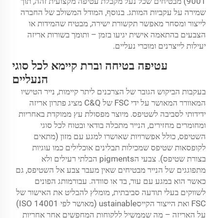
9001) מבטיחים שכל נעל מקבלת עטיפה מקצועית זהה, תוך
שמירה על עקביות המותג. בנוסף, המודל המשולב של החברה
לייצור ומסחר מאפשר תקשורת ישירה, מבטיח שהמידות או
הצבעים בהתאמה אישית יגיעו בזמן – ותומך בשורות אריזה
יעילות לייצרנים ומוכרי נעליים.
עטיפה בטיחה וברת קיימא לכל סוגי
הנעליים
בעקבות הביקוש הגובר של הצרכנים ליתר קיימות, נייר הטישיו
המאוורר המאושר על ידי FSC של C&Q מציג פתרון אריזה
ידידותי לסביבה לשטיפס. מיוצר מפסולת עץ ממוקדת באחריות
ומחומרים מחזירים, הנייר מתכלה בודאי ובטוח לכל סוגי
השטיפס, כולל אפשרויות שאושרו למגע עם מזון (מתאים
לקופסאות שטיפס שמכילות תבלינים אוכלילים כמו עוגיות
בצורת שטיפס). צבעי הpigments הבלתי רעילים ולא
מתפוגגים של הנייר מבטיחים שאין מעבר צבע אל השטיפס, גם
כאשר הוא במגע עם עור, בד או סוודה. עבורמותג הפונים
לשווקים בעלי תודעה סביבתית, מומלץ להבליט את האישור של
FSC ואת הייצור הקייסustainable (מאושר לפי ISO 14001)
על האריזה – מה שממשיל ללקוחות המחפשים אחר אחריות