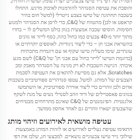
הטלית של דפי נייר טישו צבעוניים יוצרת עומק ועושרת חזותית,
והופכת את עטיפת הסנדהר להזדמנות לאיבוק מרגש. התחלו
בשכבה תחתונה של טישו בצבע נייטרלי (למשל חום בהיר
קראפט או לבן) מהטווח של C&Q, כדי לרסן את הסנדהר ולמנוע
חסימות. הוסיפו שכבה אמצעית בגוון בולט המשלים לו – בחרו
מתוך יותר מ-40 צבעים כמו כחול כהה, כסף לייזר או גוונים
בהשראת אבני חן – כדי ליצור ניגודיות. לאוספים יוקרתיים או
עונתיים, שימו מעליה טישו שקוף או עם דוגמיות מתכתיות
(כדוגמת הטישו "לייזר כחול עם אבני חן" של C&Q) לשם מגע
איכותי. הגישה השכבות לא רק מגינה על הסנדהר מאבק ומכ
Scratches, אלא גם מסייעת להתאים את העטיפה לסכמת
הצבעים של המותג. למשל, עטפו סנדהרים ספורטיביים בשכבות
אדום ולבן זוהרים כדי ליצור אווירה ספורטיבית, או השתמשו
בגוונים פאסטיילים של ורוד וזהב לסנדלי נשים על מנת לשקף
אלגנטיות. הפיגמנטים של C&Q שאינם מתרחחים מבטיחים
שהצבעים ישארו זוהרים גם לאחר אחסון ממושך.
עטיפה מושאית לאירועים וזיהוי מותג
התאימו עטיפת נעליים לאירועים או לזהות המותג באמצעות
שילובי נייר טישו צבעוניים נושאיים. למבצעי חג, שלבו את דפי