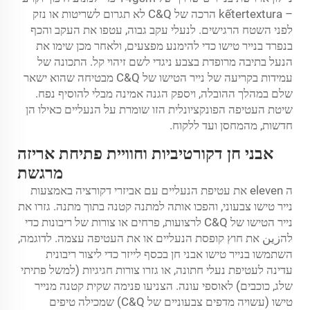
– kếtertextura הרכה של C&Q לא תגרום לשריטות או נזק
לפני השטח הרגישים. לנעלי עקב גבוה, עטפו את העקב והכף
בנפרד בנייר טישו כדי להימנע מפצעים, ולאחר מכן שימו את
הנעל בתיבה מרופדת בצבע ניגדי לשם זיהוי קל. התכונה של
עמידות בקריעה של נייר הטישו של C&Q מבטיחה שהוא ישאר
שלם במהלך ההובלה, ויספק הגנה אמינה מבלי להוסיף נפח.
שיטת העטיפה הפונקציונלית הזו שומרת על הנעליים כאילו הן
חדשות, מהמחסן ועד ללקוח.
אבני חן דקורטיביות וחוויית פתיחת אריזה
מרגשת
ה eleven את עטיפת הנעליים עם אביזרי דקורציה באמצעות
נייר טישו צבעוני, והפכו אותה למתנה קטנה בתוך מתנה. גזרו את
נייר הטישו של C&Q לרצועות, פרחים או צורות של ריבונות כדי
להزين את חוץ קופסת הנעליים או את העטיפה עצמה. לדוגמה,
השתמשו בנייר טישו אבני חן בכסף לייזר כדי ליצור ריבונית
עדינה לעטיפת נעלי חתונה, או גזרו צורות חגיגיות (למשל פתיתי
שלג, כוכבים) לאוספי עונה. הצניעו פנימה שקית קטנה מנייר
טישו (עשויה מדפים צבעוניים של C&Q) שמכילה טיפים