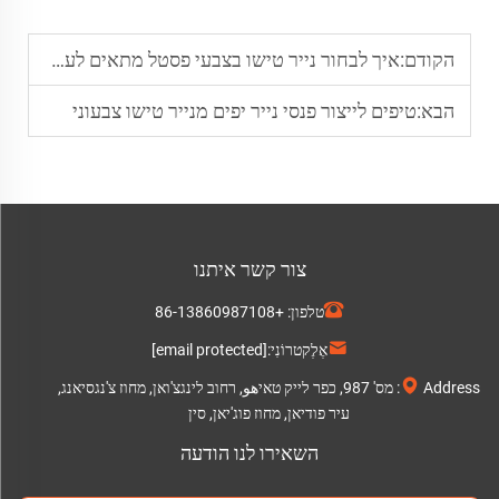
הקודם:
איך לבחור נייר טישו בצבעי פסטל מתאים לעטיפת מתנות
הבא:
טיפים לייצור פנסי נייר יפים מנייר טישו צבעוני
צור קשר איתנו
טלפון:
+86-13860987108
אֶלֶקטרוֹנִי:
[email protected]
Address: מס' 987, כפר לייק טאיهو, רחוב לינגצ'ואן, מחוז צ'נגסיאנג,
עיר פודיאן, מחוז פוג'יאן, סין
השאירו לנו הודעה