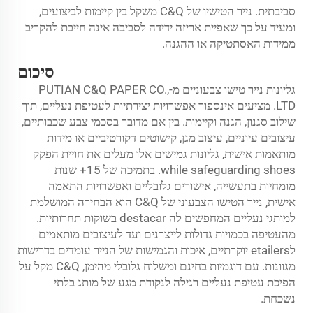
סביבתית. נייר הטישיו של C&Q משקל בין קיימות לביצועים,
ומעיד על כך שאפיית אריזה ידידה לסביבה אינה חייבת להקריב
ממידות האסתטיקה או ההגנה.
סיכום
גליונות נייר טישו צבעוניים מ-PUTIAN C&Q PAPER CO.,
LTD. מציעים אינספור אפשרויות יצירתיות לעטיפת נעליים, תוך
שילוב סגנון, הגנה וקיימות. בין אם מדובר בסכמי צבע שכבותיים,
עיצובים עיוניים, עיצוב מגן, קישוטים דקורטיביים או מידות
מותאמות אישית, גליונות גמישים אלו מעלים את חויית הפקק
while safeguarding shoes. בתמיכה של 15+ שנות
מומחיות בתעשייה, אישורים גלובליים ואפשרויות התאמה
אישית, נייר הטישו הצבעוני של C&Q הוא הבחירה המושלמת
למותגי נעליים המחפשים לה destacar בשוקות תחרותיות.
מהעטיפה בכמויות גדולות לייצרנים ועד לעיצובים מותאמים
לetailers יוקרתיים, איכות והגמישות של הנייר עומדים בדרישות
מגוונות. עם דוגמיות בחינם ומשלוח גלובלי מהימן, C&Q מקל על
הפיכת עטיפת נעליים רגילה לנקודת מגע של מותג בלתי
נשכחת.