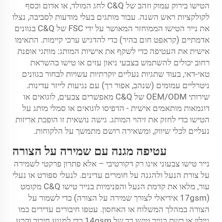
הטישו בירוק עמוק וזהב של C&Q לחג המולד, או אדום וכסף
לקולקציות ראש השנה. עבור מותגים בעלי מודעות לסביבה, נצלו
את נייר הטישו הממוחזר המאושר על ידי FSC של C&Q בגוונים
אדמתיים (קראפט חום בהיר) כדי להדגיש ערכי קיימות. התאימו
אישית את העטיפה כדי לשקף את אישיות המותג: מותגי אופנת
רחוב יכולים להשתמש בצבעי ניאון עזים או טישו בהשראת
טאי-דאי, בעוד שתגיות נעליים יוקרתיות עשויות לבחור בגוונים
ניטרליים עמומים (שנהב, אפור רך) עם נגיעות לייזר עדינות.
שירותי OEM/ODM של C&Q מאפשרים צבעים, לוגואים או
דוגמאות מותאמים אישית - הדפיסו לוגואים או סמלי מותג על
הטישו כדי לחזק את זיהוי המותג. גישה נושאית זו הופכת אריזות
נעליים לכלי שיווק, ומשאירה רושם מתמשך על הלקוחות.
עטיפה מגנה עם שמירה על הצורה
נייר טישו צבעוני אינו רק דקורטיבי – אלא פתרון פרקטי לשמירה
על צורת הנעל ולהגנה על חומרים עדינים. לנעלי ספורט או נעלי
עור, מלאו את קדמת הנעל והפנימיות בנייר טישו C&Q מקומט
(17gsm אידיאלי לצורך שמירה על הצורה) כדי לשמור על
הצורה במהלך המשלוח או האחסון. עטפו חיבורים עדירים כמו
ניילון או רשת בנייר טישו רך של 14gsm כדי למנוע חיכוך וקרע