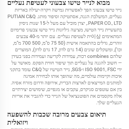
מבוא לנייר טישו צבעוני לעטיפת נעליים
נייר טישו צבעוני הפך לאפשרות גמישה ויקרה-יעילה באריזת
נעליים, המשלבת הגנה, אסתטיקה וסיפור מותג. PUTIAN C&Q
PAPER CO., LTD., יצרן מוביל עם מעל ל-15 שנות ניסיון
בתעשיית נייר הטישו, מציעה גיליונות נייר טישו צבעוני פרימיום
המתאימים 이상ית לעטיפת נעליים. עם יותר מ-40 צבעים
זוהרים, גדלים בהתאמה אישית (50
75 ס"מ, 500
700 מ"מ,
וכו'), ומשקלים שונים (14 גרם לדון, 17 גרם לדון), המוצרים
שלהם combines רכות, עמידות לקריעה ועמידות בפני בעידן
— חשוב להגנה על נעליים תוך שיפור חווית הפקס. מאושר על
ידי ISO 9001, FSC ו-SGS, נייר הטישיו של C&Q עומד בתקני
איכות וקיימות עולמיים, מה שהופך אותו לבחירה אמינה
למותגים המייצאים לארצות הברית, אירופה ודרום מזרח אסיה.
בין אם עוטפים סניקרס, עקבים או מגפיים, שימושים יצירתיים
אלה מקסמים את הפוטנציאל של הנייר כדי להגביר את אריזת
הנעליים שלך.
תיאום צבעים מרובה שכבות להשפעה
ויזואלית