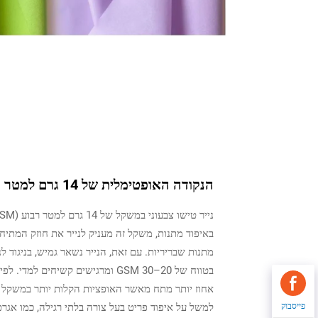
הנקודה האופטימלית של 14 גרם למטר ריבועי (GSM): עמידות לקריעות ללא עובי מיותר
באיפוד מתנות, משקל זה מעניק לנייר את חוזק המתיחה
מתנות שבריריות. עם זאת, הנייר נשאר גמיש, בניגוד ל
פייסבוק