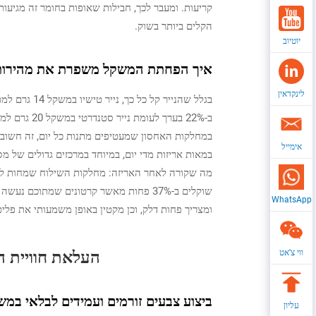
הקלים ביותר בשוק.
יוטיוב
איך הפחתת המשקל משפרת את מהירות 
לינקדאין
בגלל שהנייר 
ב-22% בערך 
במחלקות האחסון שמעטיפים מתנות כל יום, זה חשוב מ
אימייל
שוקלים ב-37% פחות מאשר קרטונים שמתוכם
WhatsApp
ומצריך פחות דלק, וכן מקטין באופן משמעותי את פל
העלאת חוויית ה
ווי צ'אט
ביצוע צבעים זורמים ועמידים לבלאי במשקל של 14 גרם, בכל ערוצי הקמעונאות והמ
עליון