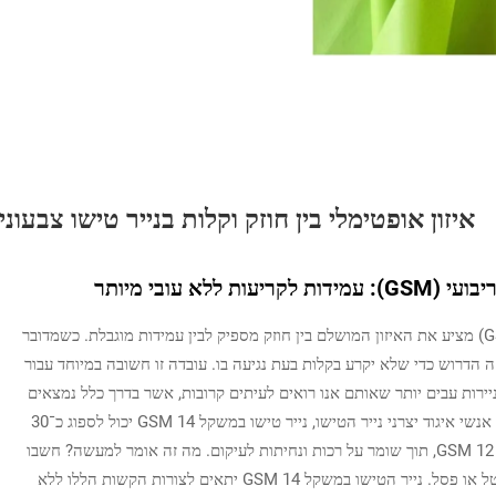
איזון אופטימלי בין חוזק וקלות בנייר טישו צבעוני
נייר טישו צבעוני במשקל של 14 גרם למטר רבוע (GSM) מציע את האיזון המושלם בין חוזק מספיק לבין עמידות מוגבלת. כשמדובר
 הדרוש כדי שלא יקרע בקלות בעת נגיעה בו. עובדה זו חשובה במיוחד עבור
ניירות עבים יותר שאותם אנו רואים לעיתים קרובות, אשר בדרך כלל נמצאים
בטווח של 20–30 GSM ומרגישים קשיחים למדי. לפי אנשי איגוד יצרני נייר הטישו, נייר טישו במשקל 14 GSM יכול לספוג כ־30
אחוז יותר מתח מאשר האופציות הקלות יותר במשקל 12 GSM, תוך שומר על רכות ונחיתות לעיקום. מה זה אומר למעשה? חשבו
למשל על איפוד פריט בעל צורה בלתי רגילה, כמו אגרטל או פסל. נייר הטישו במשקל 14 GSM יתאים לצורות הקשות הללו ללא