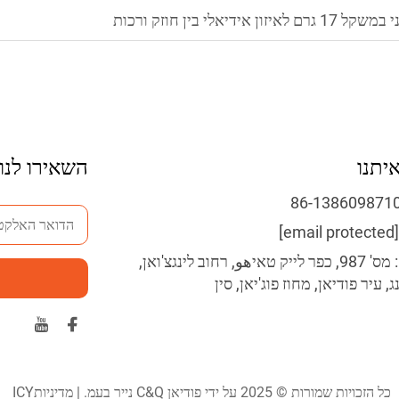
י בין חוזק ורכות
יתנו
השאירו לנו
[email protected]
Address: מס' 987, כפר לייק טאיهو, רחוב לינגצ'ואן,
, עיר פודיאן, מחוז פוג'יאן, סין
כל הזכויות שמורות © 2025 על ידי פודיאן C&Q נייר בעמ. |
מדיניותICY