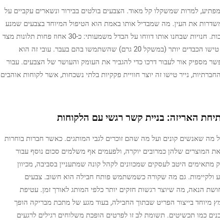
1 גרם הוא עמיד באופן מפתיע, למרות שמשקלו קל מאוד. הצבעים בולטים בבירור ונשארים עקביים על
שדרות את העין. מה שמבדיל אותו באמת הוא הטיפול המיוחד בצבעים שמנע
את ריחוף הצבעים במהלך השינוע או בעת אחסון בתיבות. חנויות שבחנו אותו דווחו על הבדל משמעותי: כ-30 אחוז פחות תלונות מצד
לקוחות שדואגים שצבעים יתערבבו, בהשוואה לניירות טישו הכבדים יותר (במשקל 20 גרם) שהשתמשו בהם בעבר. עובי זה הוא
פשר מספיק אור לעבור דרכו כדי להגביר את העומק והעושר של הצבעים. עבור
רתיות, נייר טישו זה יוצר חוויית פקקיות בלתי נשכחות, אשר לקוחות אוהבים
יחת האריזה: בניית קשר רגשי עם הלקוחות
ל מה שאנשים קונים ועל מה שהם זוכרים לגבי המותגים. כאשר חברות בוחרות
 את המוצרים שלהן כמרובים יוקרה, ולפעמים אף משלמים סכום נוסף עבור
ק מתאימים היטב לעסקים שמכוונים לקהל קונה שמתעניין בסביבה, מכיוון
אלו מעוררים באופן טבעי association לטבע ולקיימות. גם מה שקורה כשמשתמש פותח חבילה הוא חשוב. צבעים
שת הנאה, מה שיוצר רגשות חזקים יותר כלפי המותג לאורך זמן. עטיפת
מיוחד בייצור הפריט שבתוך החבילה, בעוד מגע של מתכת מבריקה הופך
בנים כמו תכשיטים. תשומת לב זו לפרטים הופכת משלוחים רגילים לרגעים