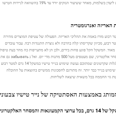
קריעות. ומעבר לכך, חבילות שאופות בחומר זה מגיעות ליעדן בשלמות, מאחר ששיעור הנזקים יורד עד 19% בהשוואה לניירות הטישו
האריזה ואנרגומטריה
קל כל כך, נייר טישיו במשקל 14 גרם למטר רבוע מזרז באמת את תהליכי האריזה. הפעולה של עטיפת המוצרים מהירה
לעומת נייר סטנדרטי במשקל 20 גרם למטר רבוע, מכיוון שקריסתו קלה בהרבה ולא נוצרת התנגדות רבה. עבור עובדים
אוד. המשקל הקל פוגע פחות בידים, ולכן הן לא מתעייפות כה מהר בעת טיפול
במאות אריזות מדי יום, במיוחד במרכזים גדולים של מסחר אלקטרוני, שם מעטפים מעל 500 מתנות מדי יום. ואל נ забывать גם את
מה שקורה לאחר האריזה: מחלקות השילוח שמחות לגלות שקרטונים שמתוכם נעשה שימוש בנייר טישיו במשקל 14 גרם למטר רבוע
 נעשה שימוש בנייר כבד יותר. זה מתורגם לחסכונות ממשיים בהוצאות על ההובלה
יטת גזי החממה בכל משאית שיצאה לשליחות.
מותג באמצעות האסתטיקה של נייר טישיו צבעוני
סחר האלקטרוני