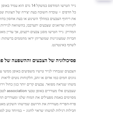
נייר הטישו המודפס במשקל 4
כל הדפים – עובדה חשובה בעת יצירה של תצוגות שמ
המדויק: נייר הטישו מסנן צבעים רקעים, אך עדיין מא
חברות שמעוניינות שמוצריהן יראו מהממים ברשתות החב
לשתף באינטרנט.
פסיכולוגיה של הצבעים וההשפעה של פת
הצבעים שנבחרו לנייר טישיו משפיעים באופן ממשי ע
גוונים חמים כמו אדום או זהב, הלקוחות נוטים לראות
משהו שנראה מפואר. צבעים קרים יותר כגון כחול וירו
שצבעים 
מסוימים באמת מפעילים את המוח שלנו ומעוררים תחו
פרח-הפריח מעוררת את הרושם שמישהו השקיע מאמץ 
חבילות רגילות למשהו שראוי לחגוג – במיוחד טוב למ