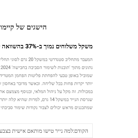
הישגים של קיימות
משקל משלוחים נמוך ב-37% בהשוואה לחלופות של 20 גרם: יתרונות סביבתיים, כלכליים ולוגיסטיים
נ
שמוביל באופן טבעי להפחתת פליטות הפחמן המטרידו
במכולות. זה מקל על ניהול המלאי, ובנוסף מצמצם א
שגרסת הנייר במשקל 14 גרם, למרות
שמתכננים מראש יכולים לצבור נקודות שימור סביבתי 
הקודם:
למה נייר טישו מותאם אישית בצבעים שונים במשקל 14–40 גרם 