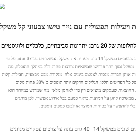
 ויעילות תפעולית עם נייר טישו צבעוני קל משקל
המעבר מתחליב סטנדרטי במשקל 20 גרם לסוגי תחליב צבעוניים במשקל 14 גרם מפחית את משקל המשלוחים בכ־37 אחוז, על פי
תונים מתוך 'תובנות לשימור הסביבה בחבישה' 2024. משקל נמוך יותר פירושו שמשאיות צורכות פחות דלק במהלך ההובלה, מה
ת אותן חברות מנסות לצמצם בימים אלה. מנקודת מבט מבצעית, חבילות קלות
יותר יקרות פחות בכל שליחה. וכאשר מדובר באחסון של כל הפריטים הללו, הגלילים הדקים יותר תופסים כ־30% פחות מקום
ת ההוצאות שעסקים מוציאים רק כדי לאחסן מלאי. מה שמרגש במיוחד הוא
 שהיא קלה יותר, ממשיכה להגן על המתנות כראוי כמעט בכל אירוע אפשרי. לכן מותגים
בלי להתפשר על בטיחות המוצר או לבזבז כספים נוספים.
עונה על צרכים עסקיים מגוונים