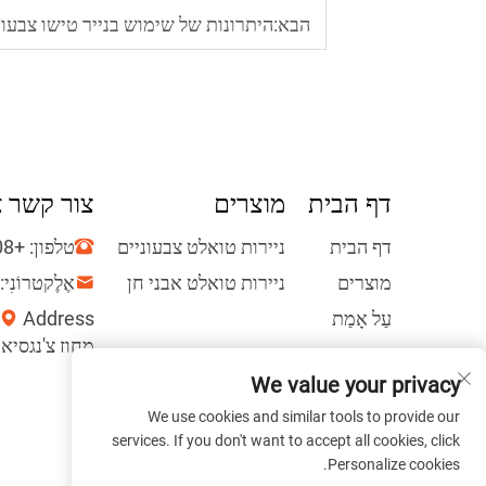
הבא:
היתרונות של שימוש בנייר טישו צבעוני במשקל 17 גרם לאיזון אידיאל
דף הבית
מוצרים
צור קשר א
דף הבית
ניירות טואלט צבעוניים
טלפון:
+86-13860987108
מוצרים
ניירות טואלט אבני חן
אֶלֶקטרוֹנִי:
עַל אָמַת
מחוז צ'נגסיאנג
חֲדָשִים
We value your privacy
קשר
We use cookies and similar tools to provide our
services. If you don't want to accept all cookies, click
Personalize cookies.