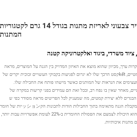
מדריך ליישום ממוקד: התאמת נייר צבעוני לאריזת מתנות בגודל 14 גרם לקטגוריות
המתנות
ציוד משרדי, ביגוד ואלקטרוניקה קטנה
עובד מצוין למתנות יקרות ערך, מכיוון שהוא מוצא את האיזון המדויק בין הגנה על המוצרים, מראה
אסתטי נאה וחיסכון במקום. בעת עטיפת מוצרים קוסמטיים, kếtקסט הרכך שלו לא יגרום לפגיעות בקבוקי העשויים זכוכית יקרים של
 מעצימים את הנראות של המותגים כאשר מישהו פותח את החבילה שלו.
ם, מאחר שאין בו נפח רב, ובכל זאת הם עמידים בפני קריעות במקרה של
 הבגדים ללא יצירת קמטים, מה שמעניק לכל הפריטים מראה מסודר כפי ש
EXPECTED על ידי הלקוחות. גם אלקטרוניקה קטנה מקבלת הגנה מתאימה בתוך החבילות הודות לתכונות הקッションיות של חומר
זה במהלך המשלוח. מה שהופך את זה לחכם במיוחד הוא היכולת לצמצם את הפסולת החומרית ב-22% לעומת אפשרויות עבות יותר,
מתנות איכותיות.