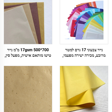
נייר צבעוני 17 גרם למטר
17gsm 500*700 מ"מ נייר
מרובע, מכירה ישירה מפעמי,
טישו מותאם אישית, מפעל סין,
נייר עטיפה מותאם אישית
נייר צבעוני לאריזה, עטיפת
לצבעים, נעליים, מתנות, פרחים,
מתנות, בגדים, מוצרי מזון, נייר
נייר טישו
טישו