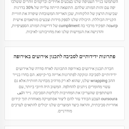
השתמשו בנייר העטיפה שלנו בצבעים אחידים וברקמים זוהרים ששלבו
יפה עם זהות המותג שלהם. התוצאה הייתה עלייה של 30% בדרגות
שביעות הרצון של הלקוחות, שכן האריזה המשובחת שיפרה את חוויית
הקנייה הכוללת. היכולת שלנו לספק מידות וצבעים מותאמים אישית
сыгрה תפקיד מרכזי בה cumpliment של דרישות המותג הספציפיות,
והדגישה את הגמישות שלנו ואת מחויבותנו לאיכות.
פתרונות ידידותיים לסביבה לתכנון אירועים באירופה
חברת תכנון אירועים באירופה התכוונה לארח סדרה של אירועים
ידידותיים לסביבה ונזקקה לפתרונות אריזה בר-קיימא. הם בחרו בנייר
ההכ wrapping שלנו, שהוא לא רק מרהיב מבחינה חזותית אלא גם
עשוי מחומרים ניתנים להחלפה. המשוב היה חיובי ביותר, עם
השתתפים שהעריכו את המחויבות לקליטת הסביבה. נייר הلف
oursoura הצבע הבודד עזר להם ליצור אסתטיקה מאוחדת תוך קידום
אחריות סביבתית, והראה כיצד המוצרים שלנו יכולים להתאים לערכים
מודרניים.