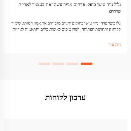
גליל נייר טישו כחול: פרחים מנייר עשה זאת בעצמך לאריזת
פרחים
גלו כיצד פרחי נייר טישו כחולים ידניים מגביהים את אמון המותג, שימור
לקוחות ותחושת הפתיחה. למדו טיפים לאיפור, כלים והתאמות לאריזת
מתנות איכותית. קבלו את המדריך עכשיו.
הצג עוד
עדכון לקוחות