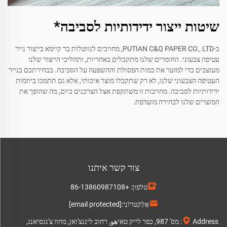
שיטות ייצור ידידותיות לסביבה*
ב-PUTIAN C&Q PAPER CO., LTD, מחויבים לנווטלות בר קיימא בייצור נייר
עטיפה צבעוני. החומרים שלנו מתקבלים באחריות, ותהליכי הייצור שלנו
מעוצבים כדי למזער את כמות הפסולת וההשפעה על הסביבה. בבחירתכם בנייר
העטיפה הצבעוני שלנו, לא רק שתקבלו מוצר איכותי, אלא גם תתמכו ביוזמות
ידידותיות לסביבה. מחויבות זו משתקפת אצל הצרכנים כיום, מה שהופך את
המוצרים שלנו לבחירה מועדפת.
צור קשר איתנו
טלפון:
+86-13860987108
אֶלֶקטרוֹנִי:
[email protected]
Address: מס' 987, כפר לייק טאיهو, רחוב לינגצ'ואן, מחוז צ'נגסיאנג,