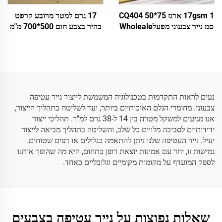
17gsm 1 ארגז CQ404 50*75
17 גרם למטר מרובע קרפט
סמ נייר צבעוני מפעלWholeale
בהיר בצבע חום 500*700 מ"מ
עטיפת מתנה דפוס פרחים
גימלים כסף, נייר טישו
עטיפה אריזה נייר טישו צבעוני
Wholeale, עטיפת פרחים,
אריזה, נייר טישו זול
נעים לראות התקדמות בטכנולוגיה המשמשת לייצור נייר עטיפה
צבעוני. מחומרי הגלם האיכותיים ביותר, ועד לשליטה בתהליך הייצור,
אנו מגיעים למשקל מטרה בין 14 ל-38 גרם למ"ר. תהליכי ייצור
ידידותיים לסביבה מלווים כל שלב, והשליטה בתהליך מביאה לייצור
יעיל. נייר העטיפה שלנו ניתן להתאמה כגלילים או דפים שטוחים.
גמישות זו, יחד עם אמינות יוצאת דופן בתחום, היא מה שהופך אותנו
לספק המועדף על מקומות מקומיים וגלובליים כאחד.
שאלות נפוצות על נייר עטיפה בצבעים