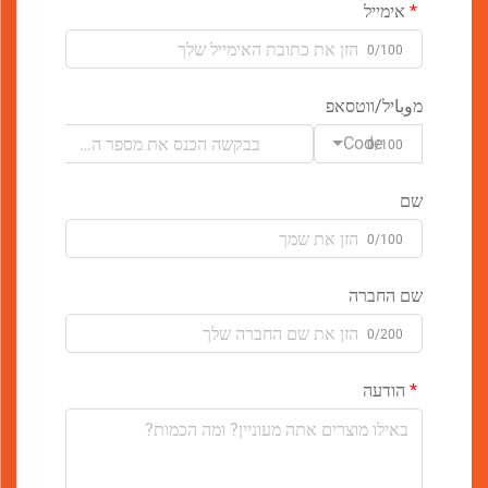
אימייל
0/100
מوباיל/ווטסאפ
Code
0/100
שם
0/100
שם החברה
0/200
הודעה