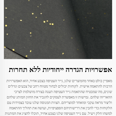
אפשרויות הגדרה ייחודיות ללא תחרות
מאפיין בולט באחד מהמוצרים שלנו, נייר העטיפה בצבע אחיד, הוא האפשרויות
הרבות להתאמה אישית. לקוחות יכולים לבחור מטווח רחב של צבעים וגדלים
שונים, מה שמבטיח שהתאמת נייר העטיפה תענה בצורה מושלמת לצרכי
ההאריזה שלהם. גמישות זו מאפשרת לעסקים להגביר את החזון המותג שלהם
וליצור מראה עקבי ומואחד למוצריהם. הצוות המנוסה שלנו עובד בצמידות עם
הלקוחות כדי להבין את דרישותיהם הספציפיות, ועושה את תהליך ההתאמה
למשהו חלק ויעיל. עם נייר העטיפה שלנו בצבע אחיד, תוכלו להציג את המתנות