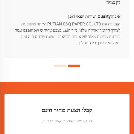
ג'ון סמית'
איכותQuality ושירות יוצאי דופן
העבודה עם PUTIAN C&Q PAPER CO., LTD הייתה מהפכנית
לצורך החומרי אריזה שלנו. נייר הلف בצבע אחיד ש zamówנו עמד
בדרגות גבוהות מאוד של איכות ובריאות. הצוות שלהם היה זמין
ומקצועי לאורך כל התהליך.
קבלו הצעת מחיר חינם
נציגנו ייצור איתכם קשר בקרוב.