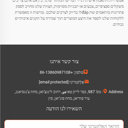
אפשרויות התאמה אישית לנייר הטיישו המוחזר שלנו. בין אם אתם צריכים
משקלים ספציפיים, צבעים או תבניות מסוימות, הצוות שלנו מחויב לספק
פתרונות מותאמים שת đápלו בדיוק לצרכים שלכם. גמישות זו מאפשרת
ללקוחות שלנו לשפר את היצע המוצרים תוך שמירה על תקנים איכותיים
גבוהים.
צור קשר איתנו
טלפון:
+86-13860987108
אֶלֶקטרוֹנִי:
[email protected]
Address: מס' 987, כפר לייק טאיهو, רחוב לינגצ'ואן, מחוז צ'נגסיאנג,
עיר פודיאן, מחוז פוג'יאן, סין
השאירו לנו הודעה