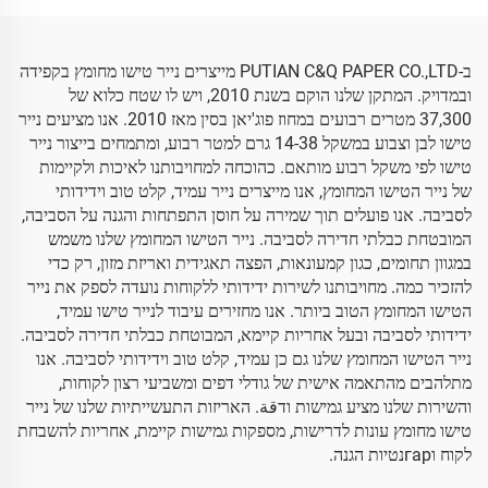
גבוה
ב-PUTIAN C&Q PAPER CO.,LTD מייצרים נייר טישו מחומץ בקפידה
ובמדויק. המתקן שלנו הוקם בשנת 2010, ויש לו שטח כלוא של
37,300 מטרים רבועים במחוז פוג'יאן בסין מאז 2010. אנו מציעים נייר
טישו לבן וצבוע במשקל 14-38 גרם למטר רבוע, ומתמחים בייצור נייר
טישו לפי משקל רבוע מותאם. כהוכחה למחויבותנו לאיכות ולקיימות
של נייר הטישו המחומץ, אנו מייצרים נייר עמיד, קלט טוב וידידותי
לסביבה. אנו פועלים תוך שמירה על חוסן התפתחות והגנה על הסביבה,
המובטחת כבלתי חדירה לסביבה. נייר הטישו המחומץ שלנו משמש
במגוון תחומים, כגון קמעונאות, הפצה תאגידית ואריזת מזון, רק כדי
להזכיר כמה. מחויבותנו לשירות ידידותי ללקוחות נועדה לספק את נייר
הטישו המחומץ הטוב ביותר. אנו מחזירים עיבוד לנייר טישו עמיד,
ידידותי לסביבה ובעל אחריות קיימא, המבוטחת כבלתי חדירה לסביבה.
נייר הטישו המחומץ שלנו גם כן עמיד, קלט טוב וידידותי לסביבה. אנו
מתלהבים מהתאמה אישית של גודלי דפים ומשביעי רצון לקוחות,
והשירות שלנו מציע גמישות ודقة. האריזות התעשייתיות שלנו של נייר
טישו מחומץ עונות לדרישות, מספקות גמישות קיימת, אחריות להשבחת
לקוח וгарנטיות הגנה.