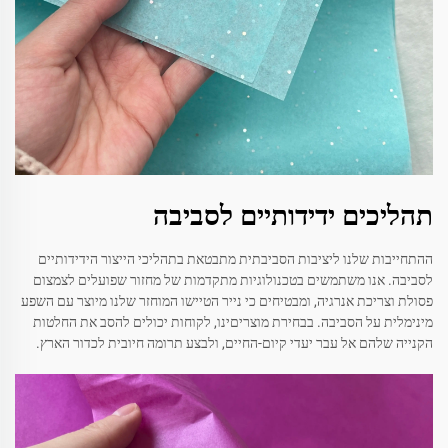
תהליכים ידידותיים לסביבה
ההתחייבות שלנו ליציבות הסביבתית מתבטאת בתהליכי הייצור הידידותיים
לסביבה. אנו משתמשים בטכנולוגיות מתקדמות של מחזור שפועלים לצמצום
פסולת וצריכת אנרגיה, ומבטיחים כי נייר הטיישו המוחזר שלנו מיוצר עם השפע
מינימלית על הסביבה. בבחירת מוצריםינו, לקוחות יכולים להסב את החלטות
הקנייה שלהם אל עבר יעדי קיום-החיים, ולבצע תרומה חיובית לכדור הארץ.