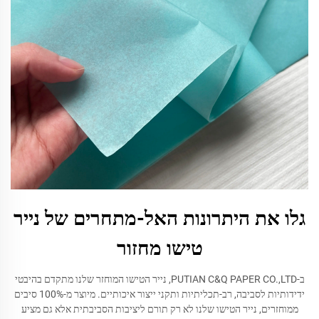
גלו את היתרונות האל-מתחרים של נייר
טישו מחזור
ב-PUTIAN C&Q PAPER CO.,LTD, נייר הטישו המוחזר שלנו מתקדם בהיבטי
ידידותיות לסביבה, רב-תכליתיות ותקני ייצור איכותיים. מיוצר מ-100% סיבים
ממוחזרים, נייר הטישו שלנו לא רק תורם ליציבות הסביבתית אלא גם מציע