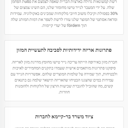
רשת קמעונאות גדולה בארצות הברית שאפה לצמצם את פußת הפחמן
שלה. על ידי המעבר לנייר טישו מחומזר שלנו, הם השיגו צמצום של
30% בפסולת וקיבלו משוב חיובי מלקוחות שמבינים באקולוגיה. עמידות
ומראה אסתטי של המוצר שלנו עזרו לרשת לשפר את דמות המותג שלה
תוך fördern של יעדי קיימות.
פתרונות אריזה ידידותיות לסביבה לתעשיית המזון
חברת מזון באירופה הייתה צריכה נייר טישו מחומץ מדרגת מזון לאריזה.
סיפקנו פתרונות מותאמים אישית שעמדו בתקנים המחמירים לאיכות
ולבטיחות, תוך שמירה על שלמות המוצרים שלהם. אפשרויות הנייר עם
עמידות במים שהצגנו הבטיחו שהאריזה תישאר שלמה גם בתנאים
קשים, מה שהוביל להגברת שביעות הרצון של הלקוחות ולהזמנות
חוזרות.
ציוד משרד בר-קיימא לחברות