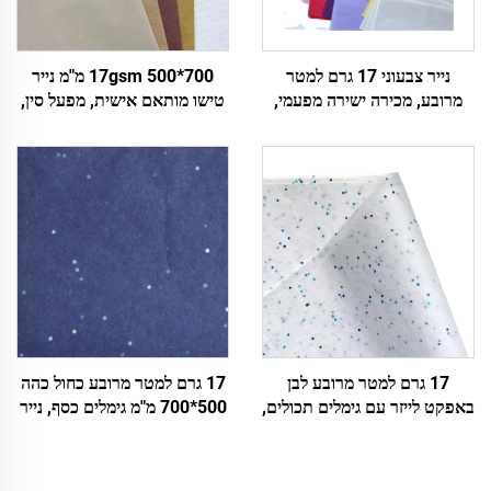
נייר צבעוני 17 גרם למטר
17gsm 500*700 מ"מ נייר
מרובע, מכירה ישירה מפעמי,
טישו מותאם אישית, מפעל סין,
נייר עטיפה מותאם אישית
נייר צבעוני לאריזה, עטיפת
לצבעים, נעליים, מתנות, פרחים,
מתנות, בגדים, מוצרי מזון, נייר
נייר טישו
טישו
17 גרם למטר מרובע לבן
17 גרם למטר מרובע כחול כהה
באפקט לייזר עם גימלים תכולים,
500*700 מ"מ גימלים כסף, נייר
ממדים 500*700 מ"מ, נייר
צבעוני, נייר טישו Wholeale,
צבעוני לתוספות דקורטיביות,
עטיפת פרחים, אריזה, נייר טישו
עטיפה, אריזה, נייר טישו איכותי
זול