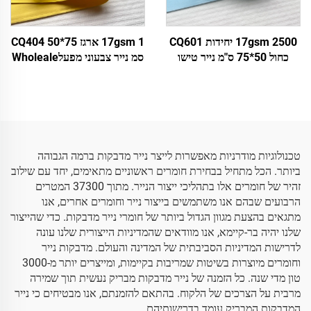
17gsm 2500 יחידות CQ601
17gsm 1 ארגז CQ404 50*75
כחול 50*75 ס"מ נייר טישו
סמ נייר צבעוני מפעלWholeale
צבעוני מותקן, נייר מותאם
עטיפת מתנה דפוס פרחים
אישית, מפעל ישיר למזון פירות
עטיפה אריזה נייר טישו צבעוני
בגדים טייץ'irts נעליים עטיפה
טכנולוגיות מודרניות מאפשרות לייצר נייר מדבקות ברמה הגבוהה
ביותר. הכל מתחיל בבחירת חומרים ראשוניים מתאימים, יחד עם שילוב
זהיר של חומרים אלו בתהליכי ייצור הנייר. מתוך 37300 המטרים
הרבועים שבהם אנו משתמשים בייצור נייר וחומרים אחרים, אנו
מתגאים בהצעת מגוון הגדול ביותר של חומרי נייר מדבקות. כדי שהייצור
שלנו יהיה בר-קיימא, אנו מוודאים שהמדיניות הייצורית שלנו עונה
לדרישות המדיניות הסביבתית של המדינה והעולם. מדבקות נייר
וחומרים מיוצרות בשיטות שמריבות בקיימות, ומייצרים יותר מ-3000
טון מדי שנה. כל הזמנה של נייר מדבקות מבריק נעשית תוך שמירה
מרבית על הצרכים של הלקוח. בהתאם להזמנתם, אנו מבטיחים כי נייר
המדבקות המבריק עומד בדרישותיהם.