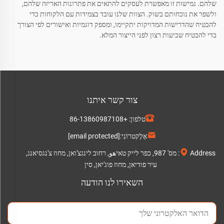
שלהם. גמישות זו מאפשרת לעסקים להתאים את פתרונות האריזה שלהם,
ולשפר את נוכחותם בשוק. הצוות שלנו עובד בצמידות עם הלקוחות כדי
להבטיח שהדרישות המדויקות יתקיימו, ומספק דוגמיות ואישורים לפי הצורך
כדי להבטיח שביעות רצון לפני הייצור המלא.
צור קשר איתנו
טלפון:
+86-13860987108
אֶלֶקטרוֹנִי:
[email protected]
Address: מס' 987, כפר לייק טאיهو, רחוב לינגצ'ואן, מחוז צ'נגסיאנג,
עיר פודיאן, מחוז פוג'יאן, סין
השאירו לנו הודעה