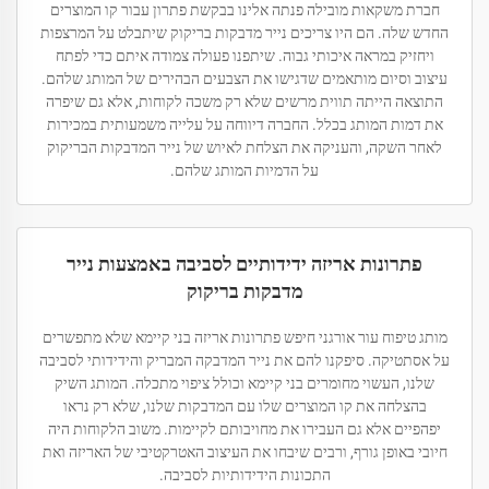
חברת משקאות מובילה פנתה אלינו בבקשת פתרון עבור קו המוצרים
החדש שלה. הם היו צריכים נייר מדבקות בריקוק שיתבלט על המרצפות
ויחזיק במראה איכותי גבוה. שיתפנו פעולה צמודה איתם כדי לפתח
עיצוב וסיום מותאמים שדגישו את הצבעים הבהירים של המותג שלהם.
התוצאה הייתה תווית מרשים שלא רק משכה לקוחות, אלא גם שיפרה
את דמות המותג בכלל. החברה דיווחה על עלייה משמעותית במכירות
לאחר השקה, והעניקה את הצלחת לאיוש של נייר המדבקות הבריקוק
על הדמיות המותג שלהם.
פתרונות אריזה ידידותיים לסביבה באמצעות נייר
מדבקות בריקוק
מותג טיפוח עור אורגני חיפש פתרונות אריזה בני קיימא שלא מתפשרים
על אסתטיקה. סיפקנו להם את נייר המדבקה המבריק והידידותי לסביבה
שלנו, העשוי מחומרים בני קיימא וכולל ציפוי מתכלה. המותג השיק
בהצלחה את קו המוצרים שלו עם המדבקות שלנו, שלא רק נראו
יפהפיים אלא גם העבירו את מחויבותם לקיימות. משוב הלקוחות היה
חיובי באופן גורף, ורבים שיבחו את העיצוב האטרקטיבי של האריזה ואת
התכונות הידידותיות לסביבה.