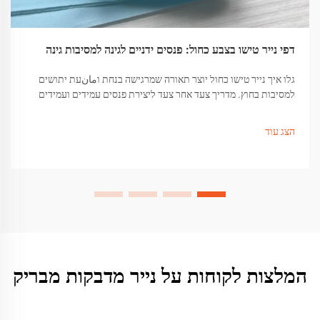
דפי נייר טישו בצבע כחול: פנסים ידניים לגינה למסיבות גינה
גלו איך נייר טישו כחול יוצר תאורה שמרגישה בנחת וمانעת יתושים
למסיבות בחוץ. מדריך צעד אחר צעד ליצירת פנסים עמידים ועמידים
בפני תנאי מזג האוויר בעזרת חצנים. התחלו ליצור הלילה!
הצג עוד
המלצות לקוחות על נייר מדבקות מבריק