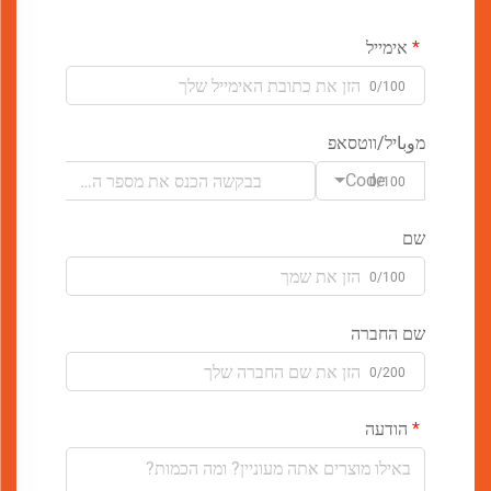
אימייל
0/100
מوباיל/ווטסאפ
Code
0/100
שם
0/100
שם החברה
0/200
הודעה