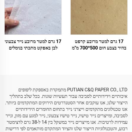
17 גרם למטר מרובע קרפט
17 גרם למטר מרובע נייר צבעוני
בהיר בצבע חום 500*700 מ"מ
לבן באפקט מתכתי בגימלים
גימלים כסף, נייר טישו
כסף, ממדים 500*700 מ"מ,
Wholeale, עטיפת פרחים,
מפעל לנייר עטיפה,Wholeale,
אריזה, נייר טישו זול
נייר טישו צבעוני איכותי גבוה
PUTIAN C&Q PAPER CO., LTD מתמקדת באספקת ליפופים
איכותיים וידידותיים לסביבה עבור תעשיות שונות. בכל שלב בתהליך
הייצור שלנו, אנו עוקבים אחר הסטנדרטים הירוקים המתקדמים ביותר.
אנו טכנולוגים מתקדמים וייצרני נייר בתחום החומרים הידידותיים
לסביבה, ומייצרים נייר טישיו, נייר טישיו צבעוני, נייר למגע עם מזון, ונייר
עמידות לרטיבות. אנו מייצרים נייר במשקל בין 14 ל-38 גרם לדצימטר
רבוע, והטכנולוגיות הייצור שלנו והציוד המתקדם מותאמים לפי דרישות