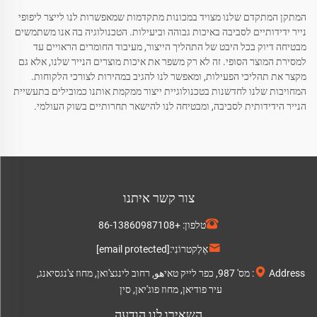
המתקן המתקדם שלנו מצויד במכונות מתקדמות שמאפשרות לנו לייצר ליפופי
נייר ידידותיים לסביבה באיכות גבוהה וביעילות. הטכנולוגיה בה אנו משתמשים
מבטיחה דיוק בכל היבט של התהליך הייצור, מעיבוד החומרים הראויים עד
למסירת המוצר הסופי. זה לא רק משפר את איכות מוצרים הנייר שלנו, אלא גם
מקצר את תהליכי הפעילות, ומאפשר לנו להגיב במהירות לצורכי הלקוחות.
המחויבות שלנו לחדשנות בטכנולוגיית ייצור ממקמת אותנו כמובילים בתעשיית
הנייר הידידותית לסביבה, ומבטיחה לנו להישאר תחרותיים בשוק העולמי.
צור קשר איתנו
טלפון:
+86-13860987108
אֶלֶקטרוֹנִי:
[email protected]
Address: מס' 987, כפר לייק טאיهو, רחוב לינגצ'ואן, מחוז צ'נגסיאנג,
עיר פודיאן, מחוז פוג'יאן, סין
השאירו לנו הודעה