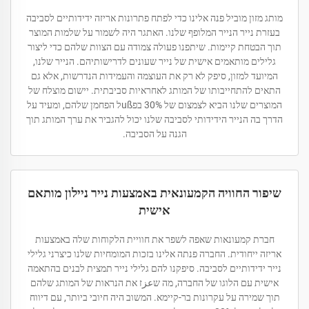
מותג מזון מוביל פנה אלינו כדי לפתח פתרונות אריזה ידידותיים לסביבה
בעזרת נייר הנייר המלופף שלנו. האתגר היה לשמור על שלמות המוצר
תוך הבטחת קיימות. שיתפנו פעולה צמודה עם הצוות שלהם כדי ליצור
גלילים מותאמים אישית של נייר שעונים לדרישותיהם. הנייר שלנו,
המיועד למזון, סיפק לא רק את העוצמה והעמידות הנדרשות, אלא גם
התאים להתחייבותו של המותג לאחראיות סביבתית. יישום מוצלח של
המוצרים שלנו הביא לצמצום של 30% בפußל הפחמן שלהם, ומעיד על
הדרך בה הנייר הידידותי לסביבה שלנו יכול להגביר את ערך המותג תוך
הגנה על הסביבה.
שיפור החוויה הקמעונאית באמצעות נייר ניילון מותאם
אישית
חברת קמעונאות שאפה לשפר את חוויית הלקוחות שלה באמצעות
אריזה ייחודית. החברה פנתה אלינו בזכות המומחיות שלנו כיצרני גלילי
נייר ידידותיים לסביבה. סיפקנו להם גלילי נייר תמצית לבנים בהתאמה
אישית עם הלוגו של החברה, מה שعزז את הנראות של המותג שלהם
תוך שמירה על עקרונות בר-קיימא. המשוב היה חיובי ביותר, עם דיווח