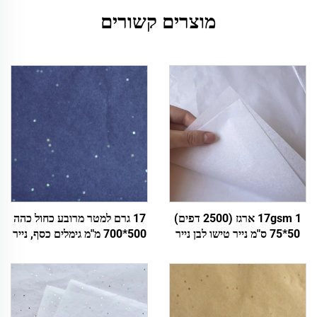
מוצרים קשורים
17gsm 1 ארגז (2500 דפים)
17 גרם למטר מרובע כחול כהה
50*75 ס"מ נייר טישו לבן נייר
500*700 מ"מ גימלים כסף, נייר
עטיפה צבעוני למתנה פרחים
צבעוני, נייר טישו Wholeale,
בגדים נעליים אריזה נייר טישו
עטיפת פרחים, אריזה, נייר טישו
לבן
זול