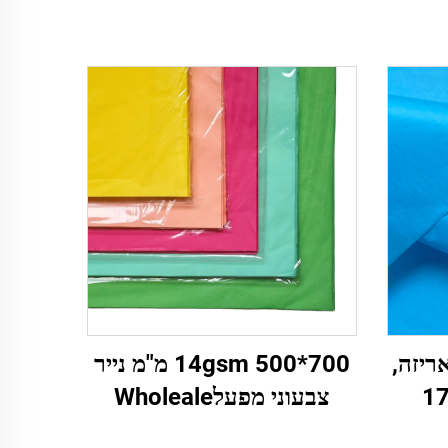
אריזה,
14gsm 500*700 מ"מ נייר
צבעוני מפעלWholeale
באיכות גבוהה עטיפת מתנה