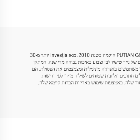
עלי פרחים דפוס פרחים
בגדים נעליים עטיפה אריזה
למזון פירות
PUTIAN C&Q PAPER CO. LTD משתמשת בנייר אריזה ידידותי לסביבה, מה שמאפשר לה להגן על משאבי הטבע. PUTIAN C&Q PAPER CO. LTD הוקמה בשנת 2010. מאז invesția יותר מ-30
ידידותית לסביבה לייצור נייר. לחברה יש שטח של 37,300 מטרים רבועים והיא מייצרת 3,000 טון ריבועיים של נייר טישיו לבן וצבוע באיכות גבוהה מדי שנה. המתקן
ה הידידותי לסביבה של PUTIAN C&Q PAPER משתמש במשאבים מתновעים, ושירותי הייצור משתמשים באנרגיה מינימלית ומצמצמים את הפסולת. הם
 לרטיבות בטווח של 14 עד 383 גרם למטר רבוע. אנו מספקים גלילים חתוכים וגליונות שטוחים לשילוח מיידי לפי דרישות
בר-קיימא באזור שלה. באמצעות שימוש באריזות הברות קיימא שלה,