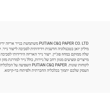
לצבעים, נעליים, מתנות,
לאריזת
פרחים, נייר טישו
עגבני
לקוחות שונות.  C&Q PAPER
העסק שלכם יתמוך בכלכליה החברתית ולפיתוח בר-קיימא.