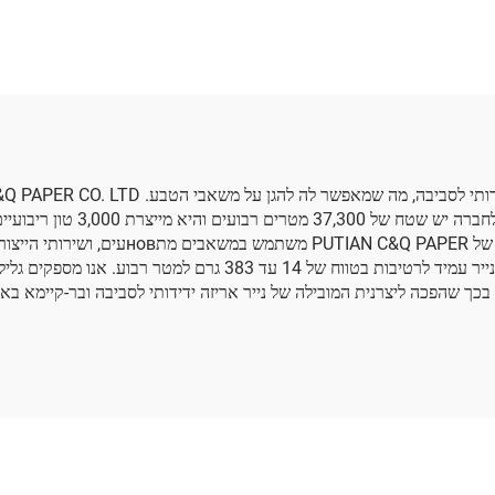
 מזון, פירות - תפוח,
ה, ענבים, נייר טישו
לעטיפה
מיליון יואן בטכנולוגיה חדשנית ו
שלה ממוקם במחוז פוג'יין. ייצור נייר האריז
מייצרים ומציעים מגוון רחב של ניירות, כולל נייר למדרגת מזון ונייר עמיד
PUTIAN השפיעה על הכלכליה בכך שהפכה ליצרנית המובילה של נייר אריזה ידידותי לסביבה ו