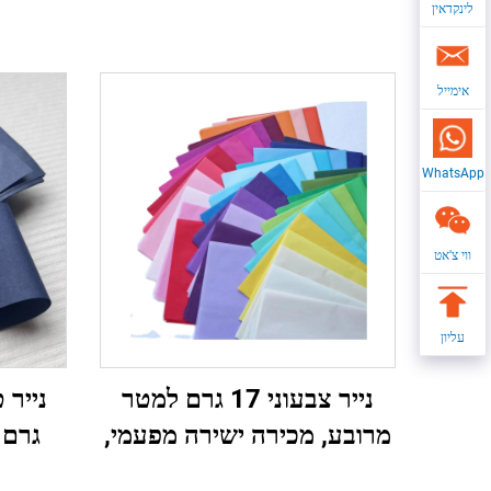
לינקדאין
אימייל
WhatsApp
ווי צ'אט
עליון
נייר צבעוני 17 גרם למטר
מרובע, מכירה ישירה מפעמי,
גרם 
נייר עטיפה מותאם אישית
ישיר