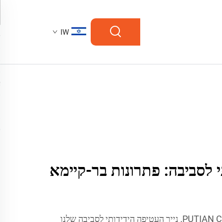
IW
י לסביבה: פתרונות בר-קיימא
בشركة PUTIAN C&Q PAPER CO., LTD, נייר העטיפה הידידותי לסביבה שלנו